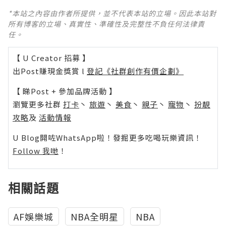
*本站之內容由作者所提供，並不代表本站的立場。因此本站對
所有博客的立場、真實性、準確性及完整性不負任何法律責
任。
【 U Creator 招募 】
出Post賺現金獎賞 l
登記《社群創作有價企劃》
【 睇Post + 參加品牌活動 】
瀏覽更多社群
打卡
丶
旅遊
丶
美食
丶
親子
丶
寵物
丶
扮靚
攻略
及
活動情報
U Blog開咗WhatsApp啦！發掘更多吃喝玩樂資訊！
Follow 我哋
！
相關話題
AF娛樂城
NBA全明星
NBA