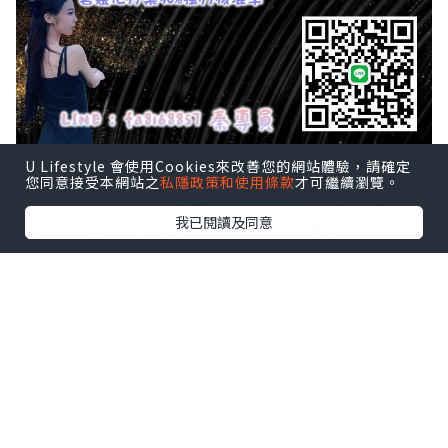
U Lifestyle 會使用Cookies來改善您的網站體驗，請確定
您同意接受本網站之
私隱政策和使用條款
才可繼續瀏覽。
這種步驟簡單的
分期付款模式
，讓每個人
我已閱讀及同意
都能夠輕鬆上手，迅速完成申請。
想象一下，沒有繁瑣的手續，沒有頭痛的
文件工作，一切都如此流暢。
有沒有想過，只需要幾個簡單的步驟，就
能將最新款的手機帶回家？