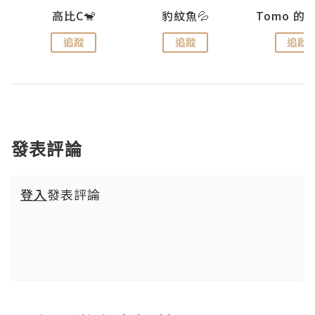
)
高比C🐒
豹紋魚💦
追蹤
追蹤
追蹤
發表評論
登入
發表評論