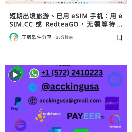
短期出境旅游、已用 eSIM 手机：用 e
SIM.CC 或 RedteaGO，无需等待收
货。需要“当地号码 + 通话短信”（如
正版软件分享
29分鐘前
打车、外卖、客户联络）：优先 Redt
eaGO（明确提供通话短信套餐）。长