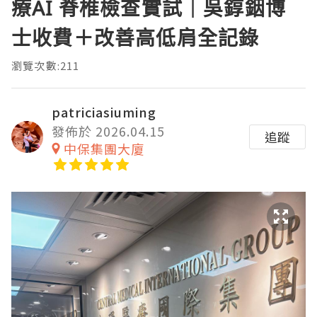
療AI 脊椎檢查實試｜吳錞銦博
士收費＋改善高低肩全記錄
瀏覽次數:211
patriciasiuming
發佈於 2026.04.15
追蹤
中保集團大廈