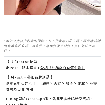
*本站之內容由作者所提供，並不代表本站的立場。因此本站對
所有博客的立場、真實性、準確性及完整性不負任何法律責
任。
【 U Creator 招募 】
出Post賺現金獎賞 l
登記《社群創作有價企劃》
【 睇Post + 參加品牌活動 】
瀏覽更多社群
打卡
丶
旅遊
丶
美食
丶
親子
丶
寵物
丶
扮靚
攻略
及
活動情報
U Blog開咗WhatsApp啦！發掘更多吃喝玩樂資訊！
Follow 我哋
！