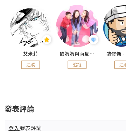
點滴
艾米莉
儍媽媽與兩隻小魔怪之家
追蹤
追蹤
追蹤
發表評論
登入
發表評論