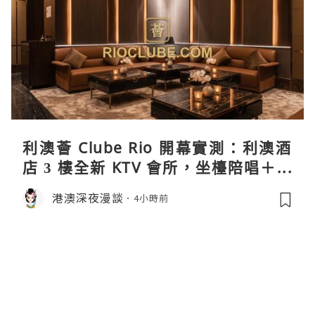
利澳薈 Clube Rio 開幕實測：利澳酒
店 3 樓全新 KTV 會所，坐檯陪唱＋水
療套票一次過睇
港澳深夜漫談
4小時前