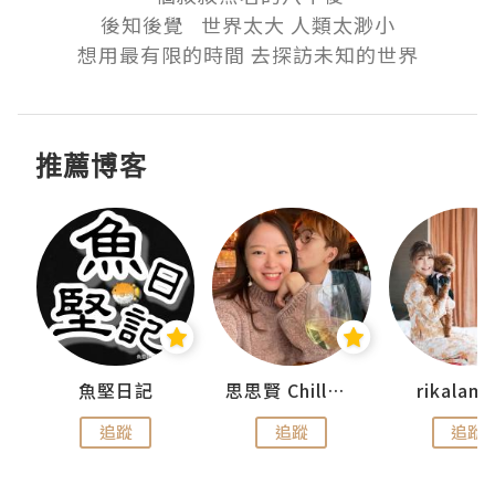
後知後覺   世界太大 人類太渺小

想用最有限的時間 去探訪未知的世界
推薦博客
urnal
魚堅日記
思思賢 ChillMyBabe
rikala
追蹤
追蹤
追蹤