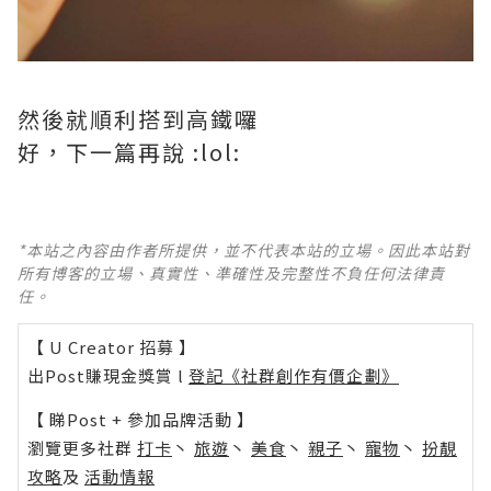
然後就順利搭到高鐵囉
好，下一篇再說 :lol:
*本站之內容由作者所提供，並不代表本站的立場。因此本站對
所有博客的立場、真實性、準確性及完整性不負任何法律責
任。
【 U Creator 招募 】
出Post賺現金獎賞 l
登記《社群創作有價企劃》
【 睇Post + 參加品牌活動 】
瀏覽更多社群
打卡
丶
旅遊
丶
美食
丶
親子
丶
寵物
丶
扮靚
攻略
及
活動情報