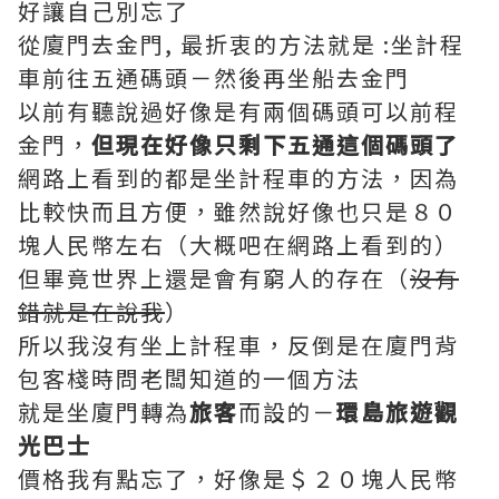
好讓自己別忘了
從廈門去金門, 最折衷的方法就是 :坐計程
車前往五通碼頭－然後再坐船去金門
以前有聽說過好像是有兩個碼頭可以前程
金門，
但現在好像只剩下五通這個碼頭了
網路上看到的都是坐計程車的方法，因為
比較快而且方便，雖然說好像也只是８０
塊人民幣左右（大概吧在網路上看到的）
但畢竟世界上還是會有窮人的存在（
沒有
錯就是在說我
）
所以我沒有坐上計程車，反倒是在廈門背
包客棧時問老闆知道的一個方法
就是坐廈門轉為
旅客
而設的－
環島旅遊觀
光巴士
價格我有點忘了，好像是＄２０塊人民幣