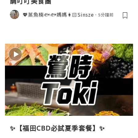
調叮叮美食團
💖蒸魚楠🐟🐟媽媽👩🏻Sinsze
5分鐘前
✨【福田CBD必試夏季套餐】✨