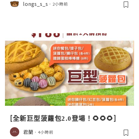
longs_s_s
2小時前
[全新巨型菠蘿包2.0登場！🌻🌻🌻]
君蘭
4小時前