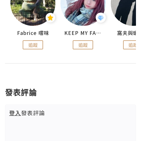
Fabrice 嚐味
KEEP MY FAITH
窩夫與蝦
追蹤
追蹤
追蹤
發表評論
登入
發表評論