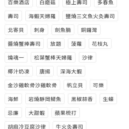
百樂酒店
白磨菇
極上壽司
多春魚
壽司
海蝦天婦羅
鹽燒三文魚火灸壽司
北寄貝
刺身
劍魚腩
銅鑼灣
醬燒蟹捧壽司
放題
菠蘿
花枝丸
燒魂一
松葉蟹棒天婦羅
沙律
椰汁奶凍
唐揚
深海大蝦
金沙雞軟骨沙雞軟骨
帆立貝
可樂
海鮮
岩燒靜岡鯖魚
黑椒蒜香
生蠔
忌廉
大甜蝦
蘋果梳打
胡麻冷豆腐沙律
牛火灸壽司