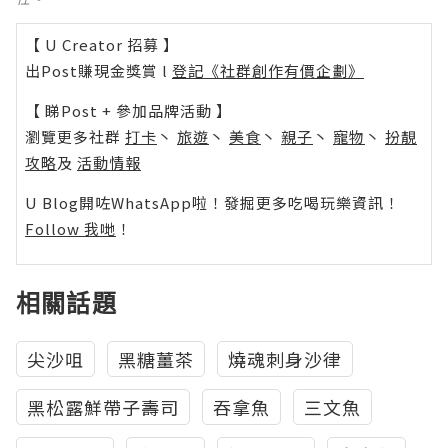
【 U Creator 招募 】
出Post賺現金獎賞 l
登記《社群創作有價企劃》
【 睇Post + 參加品牌活動 】
瀏覽更多社群
打卡
丶
旅遊
丶
美食
丶
親子
丶
寵物
丶
扮靚
攻略
及
活動情報
U Blog開咗WhatsApp啦！發掘更多吃喝玩樂資訊！
Follow 我哋
！
相關話題
尖沙咀
黑糖薑茶
燒魂刺身沙律
黑松露鮮帶子壽司
吞拿魚
三文魚