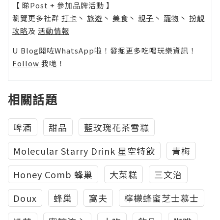
【 睇Post + 參加品牌活動 】
瀏覽更多社群
打卡
丶
旅遊
丶
美食
丶
親子
丶
寵物
丶
扮靚
攻略
及
活動情報
U Blog開咗WhatsApp啦！發掘更多吃喝玩樂資訊！
Follow 我哋
！
相關話題
啤酒
甜品
藍玫瑰花茶雪糕
Molecular Starry Drink 星空特飲
青梅
Honey Comb 蜂巢
大菜糕
三文治
Doux
蜂巢
窩夫
檸檬蜂蜜芝士慕士