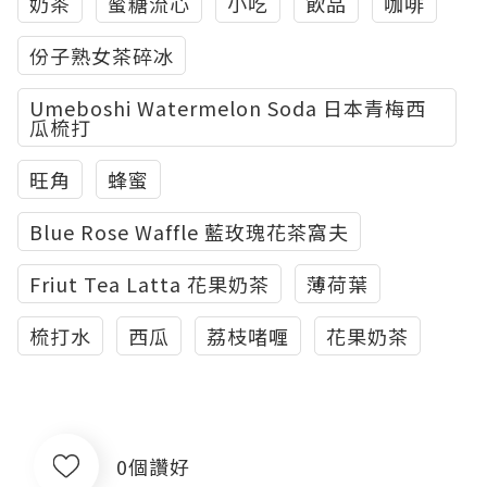
奶茶
蜜糖流心
小吃
飲品
咖啡
份子熟女茶碎冰
Umeboshi Watermelon Soda 日本青梅西
瓜梳打
旺角
蜂蜜
Blue Rose Waffle 藍玫瑰花茶窩夫
Friut Tea Latta 花果奶茶
薄荷葉
梳打水
西瓜
荔枝啫喱
花果奶茶
0個讚好