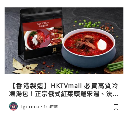
【香港製造】HKTVmall 必買高質冷
凍湯包！正宗俄式紅菜頭羅宋湯、法式
龍蝦濃湯與生酮膠原蛋白骨頭湯全攻略
Igormix
1小時前