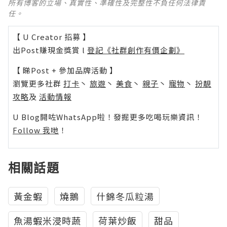
所有博客的立場、真實性、準確性及完整性不負任何法律責
任。
【 U Creator 招募 】
出Post賺現金獎賞 l
登記《社群創作有價企劃》
【 睇Post + 參加品牌活動 】
瀏覽更多社群
打卡
丶
旅遊
丶
美食
丶
親子
丶
寵物
丶
扮靚
攻略
及
活動情報
U Blog開咗WhatsApp啦！發掘更多吃喝玩樂資訊！
Follow 我哋
！
相關話題
黃金蝦
燒鵝
什錦冬瓜粒湯
魚湯蝦米浸時蔬
荷葉炒飯
甜品