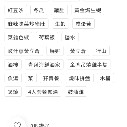
紅豆沙
冬瓜
豬肚
黃金焗生蝦
麻辣味菜炒豬肚
生蝦
咸蛋黃
菜雜色椒
荷葉飯
糖水
豉汁蒸黃立倉
燒雞
黃立倉
行山
酒樓
青葉海鮮酒家
金牌吊燒雞半隻
魚湯
菜
孖寶餐
燒味拼盤
木桶
叉燒
4人套餐餐湯
鼓油雞
0個讚好