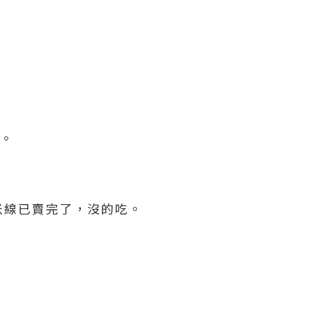
的。
米線已賣完了，沒的吃。