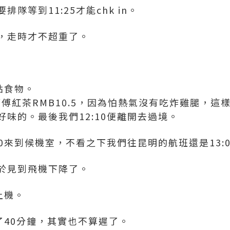
隊等到11:25才能chk in。
，走時才不超重了。
點食物。
師傅紅茶RMB10.5，因為怕熱氣沒有吃炸雞腿，這
味的。最後我們12:10便離開去過境。
0來到候機室，不看之下我們往昆明的航班還是13:00
於見到飛機下降了。
上機。
遲了40分鐘，其實也不算遲了。