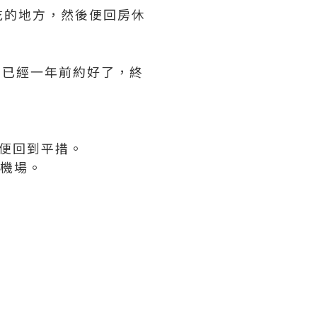
吃的地方，然後便回房休
們已經一年前約好了，終
鐘後便回到平措。
去機場。