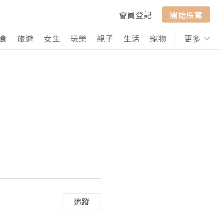
會員登記
開始撰寫
食
旅遊
女生
玩樂
親子
生活
寵物
行山
更多
打卡
追蹤