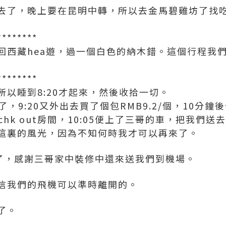
去了，晚上要在昆明中轉，所以去金馬碧雞坊了找
********
回西藏hea遊，過一個白色的納木錯。這個行程我
********
以睡到8:20才起來，然後收拾一切。
了，9:20又外出去買了個包RMB9.2/個，10分
chk out房間，10:05便上了三哥的車，把我們送
這裏的風光，因為不知何時我才可以再來了。
車了，感謝三哥家中裝修中還來送我們到機場。
信我們的飛機可以準時離開的。
了。