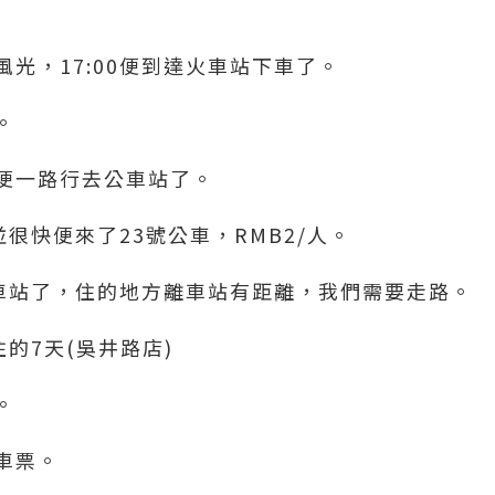
光，17:00便到達火車站下車了。
。
便一路行去公車站了。
並很快便來了23號公車，RMB2/人。
下車站了，住的地方離車站有距離，我們需要走路。
住的7天(吳井路店)
。
車票。