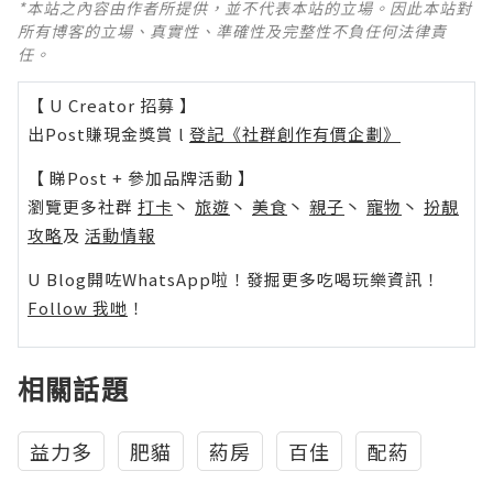
*本站之內容由作者所提供，並不代表本站的立場。因此本站對
所有博客的立場、真實性、準確性及完整性不負任何法律責
任。
【 U Creator 招募 】
出Post賺現金獎賞 l
登記《社群創作有價企劃》
【 睇Post + 參加品牌活動 】
瀏覽更多社群
打卡
丶
旅遊
丶
美食
丶
親子
丶
寵物
丶
扮靚
攻略
及
活動情報
U Blog開咗WhatsApp啦！發掘更多吃喝玩樂資訊！
Follow 我哋
！
相關話題
益力多
肥貓
葯房
百佳
配葯