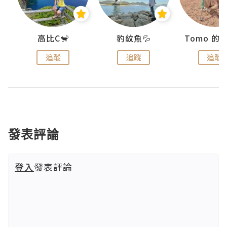
)
高比C🐒
豹紋魚💦
追蹤
追蹤
追蹤
發表評論
登入
發表評論