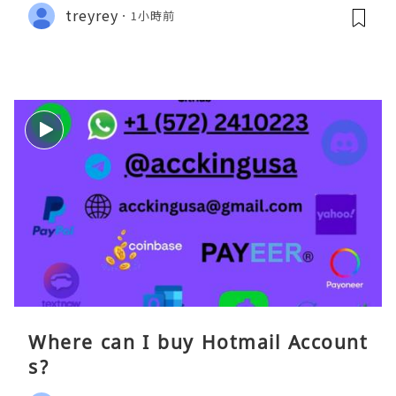
treyrey
1小時前
Where can I buy Hotmail Account
s?