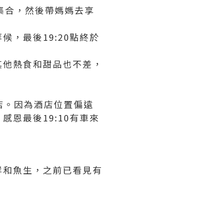
站集合，然後帶媽媽去享
，最後19:20點終於
其他熱食和甜品也不差，
店。因為酒店位置偏遠
恩最後19:10有車來
鮮和魚生，之前已看見有