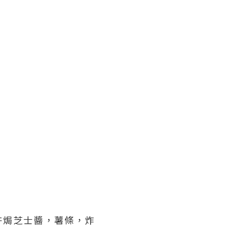
許焗芝士醬，薯條，炸