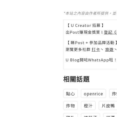
*本站之內容由作者所提供，
【 U Creator 招募 】
出Post賺現金獎賞 l
登記《
【 睇Post + 參加品牌活動 
瀏覽更多社群
打卡
丶
旅遊
U Blog開咗WhatsAp
相關話題
點心
openrice
炸
炸物
橙汁
片皮鴨