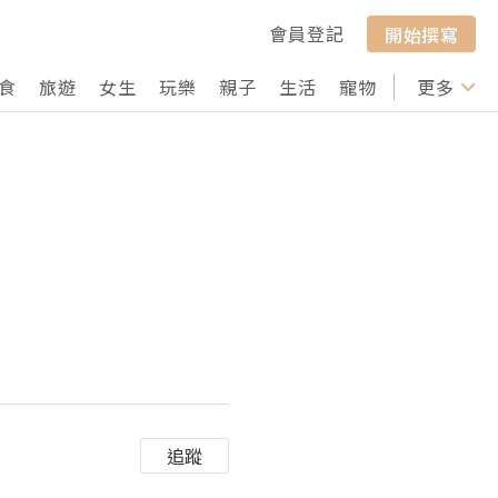
會員登記
開始撰寫
食
旅遊
女生
玩樂
親子
生活
寵物
行山
更多
打卡
追蹤