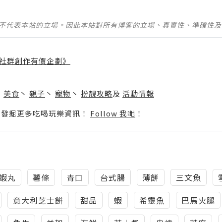
並不代表本站的立場。因此本站對所有博客的立場、真實性、準確性
社群創作有價企劃》
】
丶
美食
丶
親子
丶
寵物
丶
扮靚攻略
及
活動情報
p啦！發掘更多吃喝玩樂資訊！
Follow 我哋
！
蝦丸
薯條
青口
台式腸
薄餅
三文魚
意大利芝士餅
甜品
蝦
希靈魚
巴馬火腿