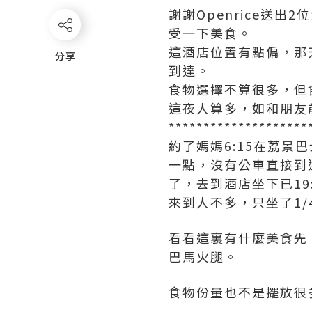
謝謝Openrice送
受一下美食。
這酒店位置有點偏，那
分享
分享
到達。
食物選擇不算很多，但
這夜人算多，如和朋友
********************
約了媽媽6:15在荔
一點，沒有公車直接到
了，去到酒店坐下已19:
來到人不多，只坐了1
看看這裏有什麼美食先
巴馬火腿。
食物份量也不是擺放很