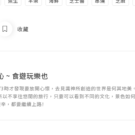
魚生
羊架
海鮮
芝士醬
串燒
芝麻
收藏
 ~ 食遊玩樂也
1/3時才發現要放開心懷，去見識神所創造的世界是何其地美
 所以不享往悠閒的旅行，只要可以看到不同的文化，景色如
辛，都要繼續上路!