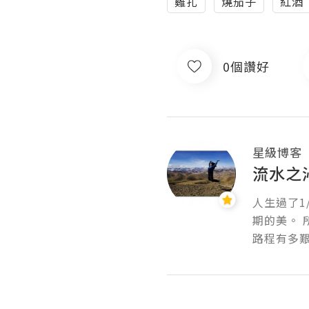
雞扎
燒茄子
紅酒
0個讚好
星級博客
流水之沁
人生過了
期的美。
路程有多艱