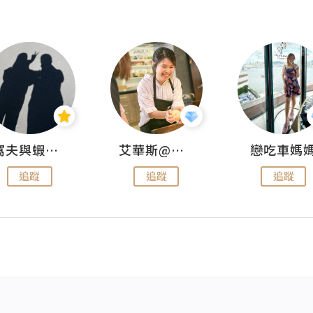
窩夫與蝦子餅
艾華斯@鄭大小姐工房
戀吃車媽
追蹤
追蹤
追蹤