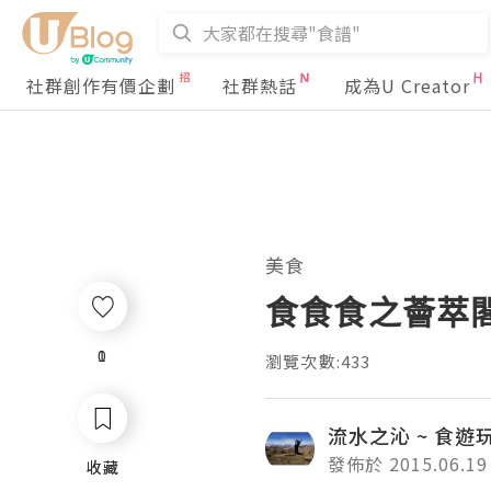
社群創作有價企劃
社群熱話
成為U Creator
美食
食食食之薈萃
0
1
瀏覽次數:433
流水之沁 ~ 食遊
發佈於 2015.06.19
收藏
收藏