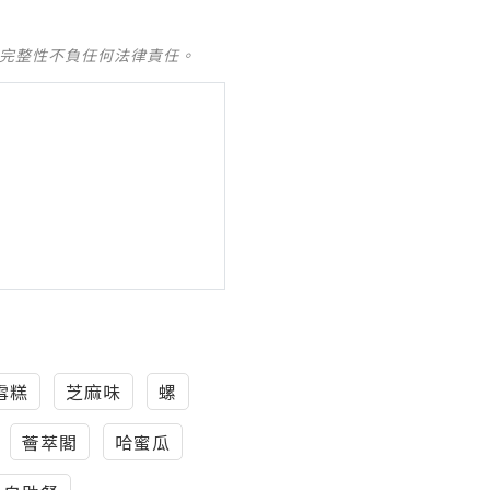
及完整性不負任何法律責任。
雪糕
芝麻味
螺
薈萃閣
哈蜜瓜