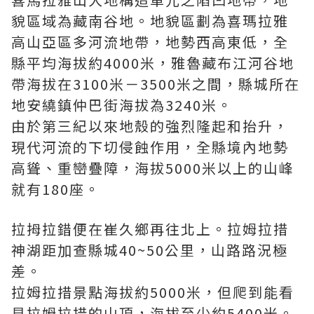
貌區域為藏南谷地。地貌區劃為喜瑪拉雅
高山亞區多河流地帶，地勢西高東低，全
縣平均海拔約4000米，雅魯藏布江河谷地
帶海拔在3100米－3500米之間，縣城所在
地安繞鎮仲巴街海拔為3240米。
由於第三紀以來地殼的強烈隆起和抬升，
現代河流的下切侵蝕作用，全縣境內地勢
高聳、重巒疊障，海拔5000米以上的山峰
就有180座。
拉拇拉錯便在崔久鄉再往北上。拉姆拉措
神湖距加查縣城40~50公里，山路路況極
差。
拉姆拉措景點海拔約5000米，但爬到能看
見拉姆拉措的山頂，海拔至少約5400米。