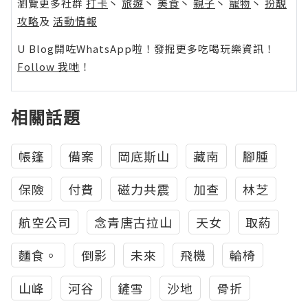
瀏覽更多社群
打卡
丶
旅遊
丶
美食
丶
親子
丶
寵物
丶
扮靚
攻略
及
活動情報
U Blog開咗WhatsApp啦！發掘更多吃喝玩樂資訊！
Follow 我哋
！
相關話題
帳篷
備案
岡底斯山
藏南
腳腫
保險
付費
磁力共震
加查
林芝
航空公司
念青唐古拉山
天女
取葯
麵食。
倒影
未來
飛機
輪椅
山峰
河谷
鏟雪
沙地
骨折