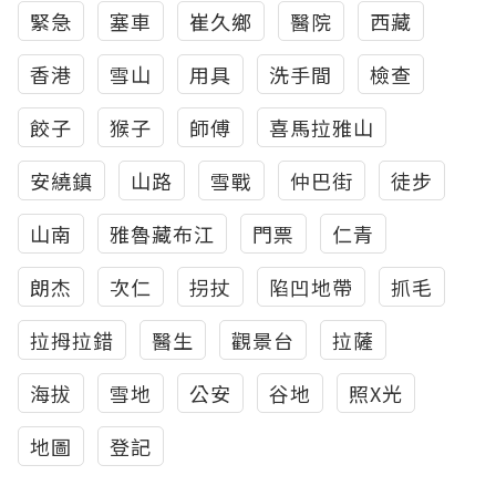
緊急
塞車
崔久鄉
醫院
西藏
香港
雪山
用具
洗手間
檢查
餃子
猴子
師傅
喜馬拉雅山
安繞鎮
山路
雪戰
仲巴街
徒步
山南
雅魯藏布江
門票
仁青
朗杰
次仁
拐扙
陷凹地帶
抓毛
拉拇拉錯
醫生
觀景台
拉薩
海拔
雪地
公安
谷地
照X光
地圖
登記