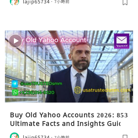
lajip65734
7小時前
Buy Old Yahoo Accounts 2026: 853
Ultimate Facts and Insights Guide
lajip65734
7小時前