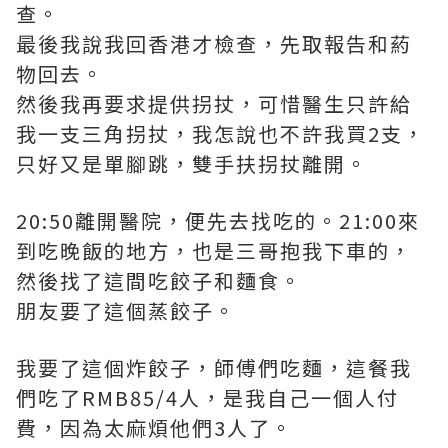
查。
最後我說我回香港才檢查，先取報告和葯
物回去。
然後我再要求提供拐扙，可惜醫生只許給
我一支三角拐扙，我怎說也不許我買2支，
只好又是單腳跳，雙手扶拐扙離開。
20:50離開醫院，便先去找吃的。21:00來
到吃晚飯的地方，也是三哥抱我下車的，
然後找了這間吃餃子和麵食。
朋友要了這個蒸餃子。
我要了這個炸餃子，師傅們吃麵，這餐我
們吃了RMB85/4人，是我自己一個人付
費，因為太麻煩他們3人了。