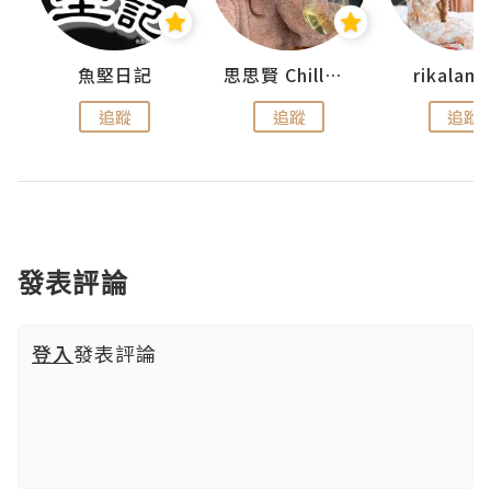
urnal
魚堅日記
思思賢 ChillMyBabe
rikala
追蹤
追蹤
追蹤
發表評論
登入
發表評論