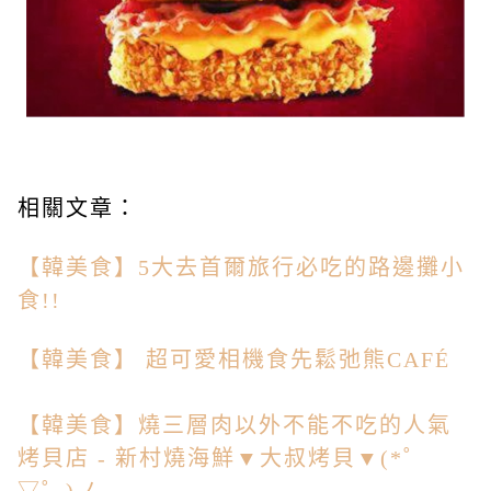
相關文章：
【韓美食】5大去首爾旅行必吃的路邊攤小
食!!
【韓美食】 超可愛相機食先鬆弛熊CAFÉ
【韓美食】燒三層肉以外不能不吃的人氣
烤貝店 - 新村燒海鮮▼大叔烤貝▼(*゜
▽゜)ノ