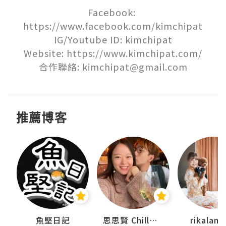
Facebook: 
https://www.facebook.com/kimchipat

IG/Youtube ID: kimchipat

Website: https://www.kimchipat.com/

合作聯絡: kimchipat@gmail.com
推薦博客
urnal
魚堅日記
思思賢 ChillMyBabe
rikala