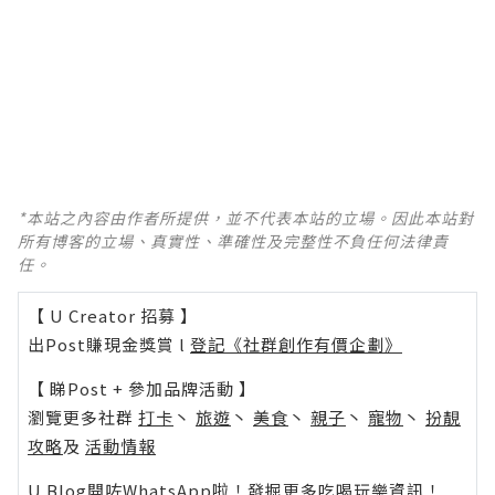
*本站之內容由作者所提供，並不代表本站的立場。因此本站對
所有博客的立場、真實性、準確性及完整性不負任何法律責
任。
【 U Creator 招募 】
出Post賺現金獎賞 l
登記《社群創作有價企劃》
【 睇Post + 參加品牌活動 】
瀏覽更多社群
打卡
丶
旅遊
丶
美食
丶
親子
丶
寵物
丶
扮靚
攻略
及
活動情報
U Blog開咗WhatsApp啦！發掘更多吃喝玩樂資訊！