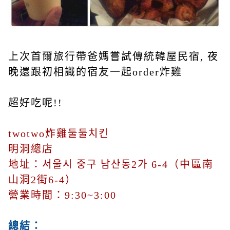
上次首爾旅行帶爸媽嘗試傳統韓屋民宿, 夜
晚還跟初相識的宿友一起order炸雞
超好吃呢!!
twotwo炸雞
둘둘치킨
明洞總店
地址：서울시 중구 남산동2가 6-4（中區南
山洞2街6-4）
營業時間：9:30~3:00
總結：