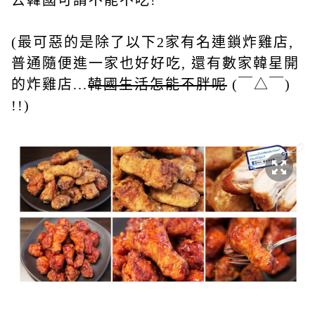
去韓國可謂不能不吃!
(最可惡的是除了以下2家有名連鎖炸雞店,
普通隨便進一家也好好吃, 還有數家韓星開
的炸雞店...
韓國生活怎能不胖呢
(￣△￣)
!!)