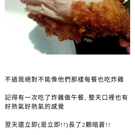
不過我絕對不能像他們那樣每餐也吃炸雞
記得有一次吃了炸雞做午餐, 整天口裡也有
好熱氣好熱氣的感覺
翌天還立即(是立即!!)長了2顆暗蒼!!