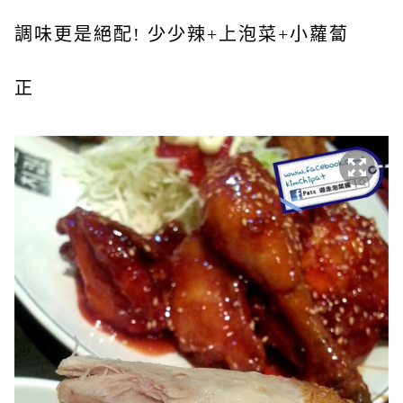
調味更是絕配! 少少辣+上泡菜+小蘿蔔
正