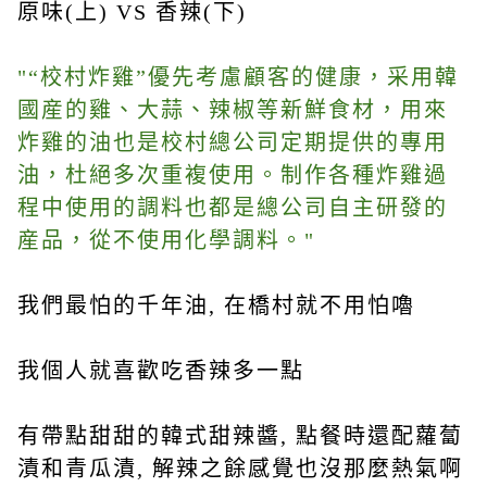
原味(上) VS 香辣(下)
"“校村炸雞”優先考慮顧客的健康，采用韓
國産的雞、大蒜、辣椒等新鮮食材，用來
炸雞的油也是校村總公司定期提供的專用
油，杜絕多次重複使用。制作各種炸雞過
程中使用的調料也都是總公司自主研發的
産品，從不使用化學調料。"
我們最怕的千年油, 在橋村就不用怕嚕
我個人就喜歡吃香辣多一點
有帶點甜甜的韓式甜辣醬, 點餐時還配蘿蔔
漬和青瓜漬, 解辣之餘感覺也沒那麼熱氣啊