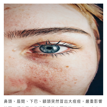
鼻頭、眉間、下巴、額頭突然冒出大痘痘，嚴重影響