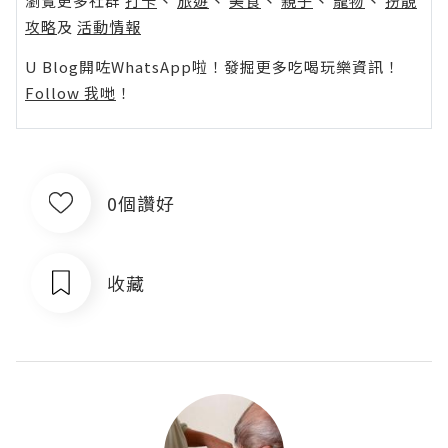
瀏覽更多社群
打卡
丶
旅遊
丶
美食
丶
親子
丶
寵物
丶
扮靚
攻略
及
活動情報
U Blog開咗WhatsApp啦！發掘更多吃喝玩樂資訊！
Follow 我哋
！
0個讚好
收藏