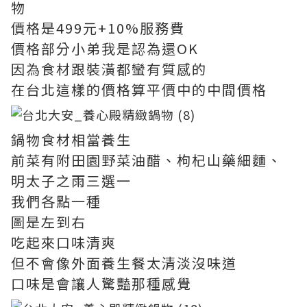
物
價格是499元+10%服務費
價格部分小弟我是認為還OK
因為食材跟裝潢都蠻有質感的
在台北這樣的價格算平價中的中間價格
鍋物食材相當養生
前菜有附田園野菜油醋、枸杞山藥細麵、
明太子之雨三選一
我們各點一種
圖是左到右
吃起來口味清爽
但不會像外面養生餐太清淡沒味道
口味是會讓人驚豔那種感覺