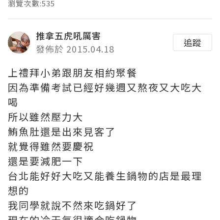
瀏覽次數:535
推拿五虎吼厲害
追蹤
發佈於 2015.04.18
上禮拜小弟跟朋友相約聚餐
因為準備考試已經好幾週又熬夜又大吃大
喝
所以雖然壓力大
鮪魚肚還是出來見客了
就覺得雖然要慶祝
還是要減肥一下
台北能好好大吃又能養生鍋物的店是最理
想的
我同學就說不然來吃鍋好了
現在的冷天氣很適合吃鍋物