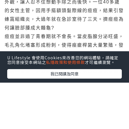
外觀，讓人忍不住想動手除之而後快。一位40多歲
的女性主管，因用手摳額頭髮際線的痘痘，結果引發
蜂窩組織炎，大過年就在急診室待了三天。擠痘痘為
何讓臉部腫成大麵龜?
痘痘並非過了青春期就不會長。當皮脂腺分泌旺盛，
毛孔角化堵塞形成粉刺，使得痤瘡桿菌大量繁殖，發
炎後就成為青春痘、丘疹、囊腫、膿?。
U Lifestyle 會使用Cookies來改善您的網站體驗，請確定
您同意接受本網站之
私隱政策和使用條款
才可繼續瀏覽。
「擠痘痘的時間點不對，太早去擠，很容易發炎，」
皮膚科醫師一語道破。通常痘痘出現由白血球及細菌
我已閱讀及同意
混合而成的黃色膿頭，表示可以弄破擠出來，但如果
膿頭沒出來就去硬擠，很容易把細菌往下擠，造成紅
腫熱痛的發炎反應及蜂窩組織炎（註：是指皮下組織
的感染發炎。蜂窩是指皮下組織的脂肪結構看來像蜂
窩）。
痘痘不能擠時，千萬手下留情