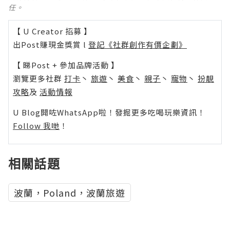
任。
【 U Creator 招募 】
出Post賺現金獎賞 l
登記《社群創作有價企劃》
【 睇Post + 參加品牌活動 】
瀏覽更多社群
打卡
丶
旅遊
丶
美食
丶
親子
丶
寵物
丶
扮靚
攻略
及
活動情報
U Blog開咗WhatsApp啦！發掘更多吃喝玩樂資訊！
Follow 我哋
！
相關話題
波蘭，Poland，波蘭旅遊