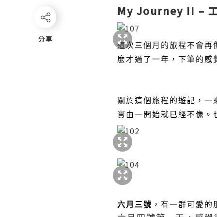
My Journey II
分享
分享
這次三個月的旅程不會再
麼才過了一年，下筆的感
關於這個旅程的遊記，一
實由一開始就已經不像。
六月三號
，有一群可愛的