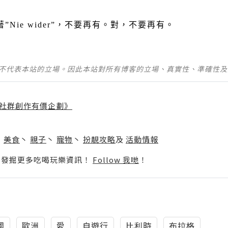
著
”Nie wider”
，不要再有。對，不要再有。
並不代表本站的立場。因此本站對所有博客的立場、真實性、準確性
社群創作有價企劃》
】
丶
美食
丶
親子
丶
寵物
丶
扮靚攻略
及
活動情報
p啦！發掘更多吃喝玩樂資訊！
Follow 我哋
！
國
歐洲
愛
自遊行
比利時
布拉格