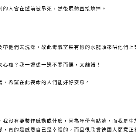
刑的人會在爐前被吊死，然後屍體直接燒掉。
要帶他們去洗澡，故此毒氣室裝有假的水龍頭來哄他們上
失心瘋？我一邊想一邊不寒而慄，太離譜！
著，希望在此喪命的人們能好好安息。
，我沒有要裝作感動或什麼，因為年份有點遠，而我是生
覺，真的是感恩自己是幸福的，而且很欣賞德國人願意正