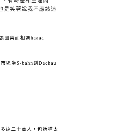
）、有時差和生理問
也是笑著說我不應該這
張國榮而相遇
haaaa
黑市區坐
S-bahn
到
Dachau
禁多達二十萬人，包括猶太