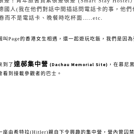
很差！青年旅舍質素很差很差
(Smart Stay Hostel
德國人
(
我在他們對話中間插話問電話卡的事，他們
卷而不是電話卡、晚餐時吃杯面
…..etc.
個叫
Page
的香港女生相遇，還一起遊玩吃飯，我們是因為
達郝集中營
(Dachau Memorial Site)
來到了
，在慕尼
會看到接載參觀者的巴士。
一座由希特拉
(Hitler)
親自下令興趣的集中營，營內曾囚