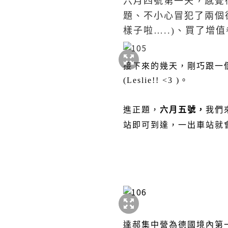
六月四號第一天，感覺
題、不小心冒犯了兩個
樣子啦
…..)
、買了增值
接下來的幾天，剛巧跟一
(Leslie!! <3 )
。
進正題，
六月五號，
我們
站即可到達，一出車站就
達郝集中營為德國境內第