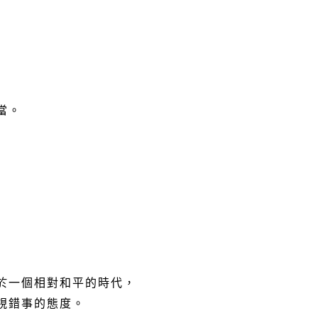
當。
於一個相對和平的時代，
視錯事的態度。