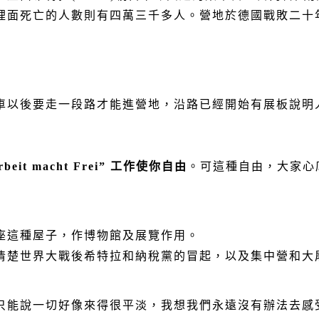
裡面死亡的人數則有四萬三千多人。營地於德國戰敗二十
車以後要走一段路才能進營地，沿路已經開始有展板說明
rbeit macht Frei”
工作使你自由
。可這種自由，大家心
座這種屋子，作博物館及展覽作用。
清楚世界大戰後希特拉和納稅黨的冒起，以及集中營和大
只能說一切好像來得很平淡，我想我們永遠沒有辦法去感