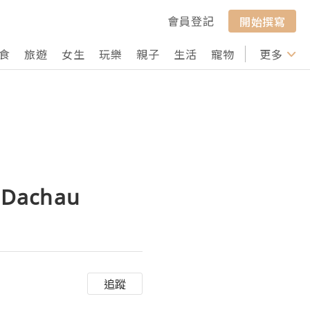
會員登記
開始撰寫
食
旅遊
女生
玩樂
親子
生活
寵物
行山
更多
打卡
 Dachau
追蹤