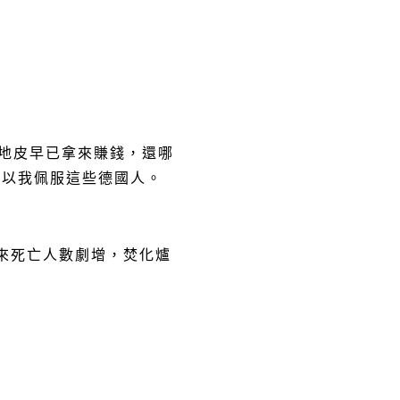
地皮早已拿來賺錢，還哪
所以我佩服這些德國人。
來死亡人數劇增，焚化爐