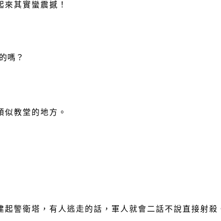
起來其實蠻震撼！
的嗎？
類似教堂的地方。
建起警衛塔，有人逃走的話，軍人就會二話不說直接射殺