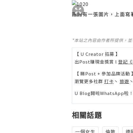
館內有一張圖片，上面寫
*本站之內容由作者所提供，
【 U Creator 招募 】
出Post賺現金獎賞 l
登記《
【 睇Post + 參加品牌活動 
瀏覽更多社群
打卡
丶
旅遊
U Blog開咗WhatsAp
相關話題
一個女生
倫敦
德