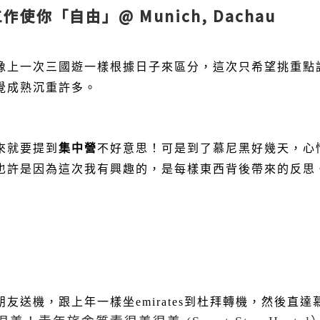
 – 工作使你「自由」@ Munich, Dachau
像上一次三國遊一樣根據日子來區分，這次只希望挑重點
覺成熟沉重許多。
來就要提到
集中營
不好意思！可是到了慕尼黑好幾天，心
也許是因為這次我有興趣的，是每樣東西背後帶來的反思
朋友送機，跟上年一樣坐
emirates
到杜拜轉機，然後直達