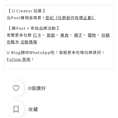
【 U Creator 招募 】
出Post賺現金獎賞 l
登記《社群創作有價企劃》
【 睇Post + 參加品牌活動 】
瀏覽更多社群
打卡
丶
旅遊
丶
美食
丶
親子
丶
寵物
丶
扮靚
攻略
及
活動情報
U Blog開咗WhatsApp啦！發掘更多吃喝玩樂資訊！
Follow 我哋
！
0個讚好
收藏