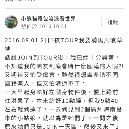
小熊貓背包流浪看世界
追蹤
發佈於 2016.10.21
2016.08.01 2日1夜TOUR我要騎馬馬滾草
地
話說JOIN到TOUR後，我已經十分興奮，
不知道我的團友到底會時什麽國藉的人呢?!
又期待又怕受傷害，雖然很想識多啲不同
國籍嘅人，但又怕溝通不了。
一大早起身執好左隨身物件後，便上路前
往洪果了，本來約好10點鐘，但我9點40
左右就到達了，一去到見到2個廣州海南島
來的小姑娘，就以為是她們了，一問之後
原來她們只是JOIN一天團，然後又來了2