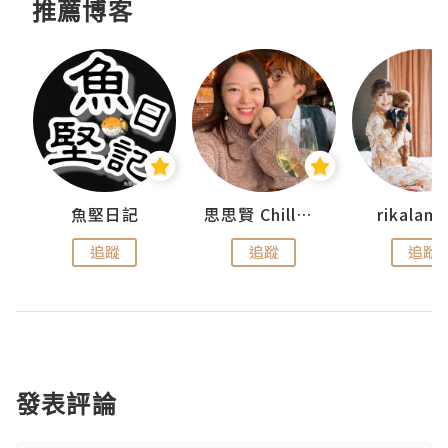
推薦博客
urnal
魚堅日記
思思賢 ChillMyBabe
rikala
追蹤
追蹤
追蹤
發表評論