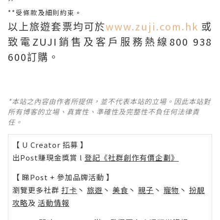
**
受條款及細則約束。
www.zuji.com.hk
以上旅遊套票均可於
或
ZUJI
800 938
致電
銷售及客戶服務熱線
600
訂購。
*本站之內容由作者所提供，並不代表本站的立場。因此本站對
所有博客的立場、真實性、準確性及完整性不負任何法律責
任。
【 U Creator 招募 】
出Post賺現金獎賞 l
登記《社群創作有價企劃》
【 睇Post + 參加品牌活動 】
瀏覽更多社群
打卡
丶
旅遊
丶
美食
丶
親子
丶
寵物
丶
扮靚
攻略
及
活動情報