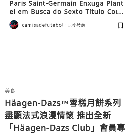
Paris Saint-Germain Enxuga Plant
el em Busca do Sexto Título Cons
ecutivo da Liga
camisadefutebol
10小時前
美食
Häagen-Dazs™雪糕月餅系列
盡顯法式浪漫情懷 推出全新
「Häagen-Dazs Club」會員專