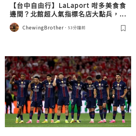
【台中自由行】LaLaport 咁多美食食
邊間？北館超人氣指標名店大點兵，深
度實測日本直送「北丸」職人料理與南
ChewingBrother
53分鐘前
館 LOPIA 超市神級熟食區！