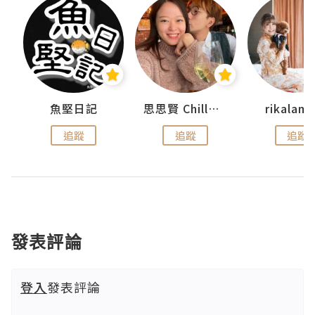
urnal
魚堅日記
思思賢 ChillMyBabe
rikala
追蹤
追蹤
追蹤
發表評論
登入
發表評論