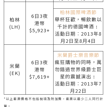
柏林國際啤酒節
6
日
3
夜
舉杯狂歡，暢飲數以
柏林
港幣
千計的德國啤酒﹗
(LH)
$5,923+
活動日期︰
2013
年
8
月
2
日至
8
月
4
日
米蘭爵士樂音樂節
瘋狂購物的同時，萬
6
日
3
夜
米蘭
勿錯過世界級爵士巨
港幣
(EK)
星的震撼演出﹗
$7,619+
活動日期︰
2013
年
7
月
22
日
*
以上套票價格不包括稅項及附加費，套票以最少二人同行計
算。