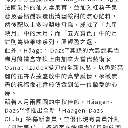
法國製造的仙人掌果蓉，並加入紅桑子果
蓉及香檳醋製造出清幽酸甜的流心餡料，
然後配以士多啤梨味雪糕，成就了「九星
映月」中的大月；而「五光賞色」中的月
餅則為純果味系列，屬輕盈之選。
此外，Häagen-Dazs™其餘的六款經典雪
糕月餅禮盒亦換上由加拿大當代藝術家
Osnat Tzadok操刀的全新包裝，以色彩亮
麗的花卉表達盛放中的真摰感情，象徵無
盡的祝福像花香般傳遞到每一位摯愛的心
扉。
藉著人月兩團圓的中秋佳節，Häagen-
Dazs™將推出全新「Häagen-Dazs
Club」招募新會員，並優化現有會員計劃
（見附表1），讓顧客在選購雪糕月餅的同