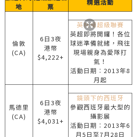
精選活動
地
票
英格蘭超級聯賽
英超即將開鑼！各位
6
日
3
夜
球迷準備就緒，飛往
倫敦
港幣
現場親身為愛隊打
(CA)
$4,222+
氣！
活動日期︰
2013
年
8
月起
鏡頭下的西班牙
6
日
3
夜
參觀西班牙最大型的
馬德里
港幣
攝影展
(CA)
$4,031+
活動日期︰
2013
年
6
月
5
日至
7
月
28
日