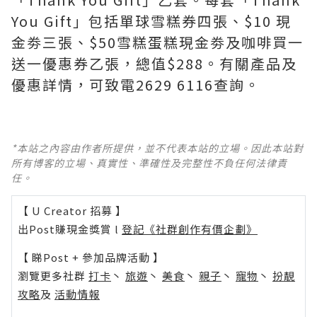
You Gift」包括單球雪糕券四張、$10 現
金劵三張、$50雪糕蛋糕現金劵及咖啡買一
送一優惠券乙張，總值$288。有關產品及
優惠詳情，可致電2629 6116查詢。
*本站之內容由作者所提供，並不代表本站的立場。因此本站對
所有博客的立場、真實性、準確性及完整性不負任何法律責
任。
【 U Creator 招募 】
出Post賺現金獎賞 l
登記《社群創作有價企劃》
【 睇Post + 參加品牌活動 】
瀏覽更多社群
打卡
丶
旅遊
丶
美食
丶
親子
丶
寵物
丶
扮靚
攻略
及
活動情報