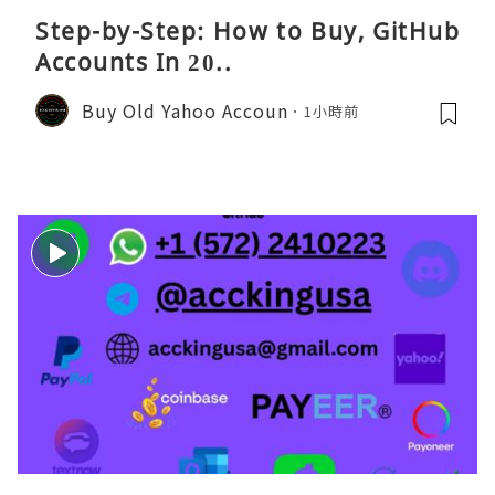
Step-by-Step: How to Buy, GitHub
Accounts In 20..
Buy Old Yahoo Accoun
1小時前