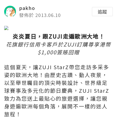
pakho
追蹤
發佈於 2013.06.10
炎炎夏日，跟
ZUJI
走遍歐洲大地！
花旗銀行信用卡客戶於
ZUJI
訂購尊享港幣
$1,000
簽賬回贈
這個夏天，讓
ZUJI StarZ
帶您走訪多采多
姿的歐洲大地！由歷史古蹟、動人夜景，
以至舉世矚目的頂尖時裝設計、世界級足
球賽事及多元化的節日慶典，
ZUJI StarZ
致力為您送上最貼心的旅遊選擇，讓您親
身遊遍歐洲每個角落，展開不一樣的迷人
旅程！