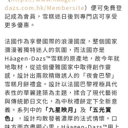
dazs.com.hk/Membersite
）便可免費登
記成為會員，雪糕迷日後到專門店可享受
更多優惠。
法國作為享譽國際的浪漫國度，整個國家
瀰漫著獨特迷人的氛圍，而法國亦是
Häagen-Dazs™雪糕的原產地，故今年就
地取材，從這個優雅國家中取得創作靈
感，設計出兩款精緻誘人的「夜會巴黎」
雪糕月餅禮盒。設計以法國巴黎裡極具代
表性的華麗建築為主題，揉合了現代藝術
與傳統節日文化，為中秋禮餅定下全新意
義。系列中的
「九星映月」
及
「五光賞
色」
，設計均散發著濃厚的法式情懷。口
味方面亦盡顯心思，Häagen-Dazs™用上