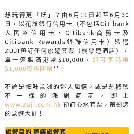
想玩得更「抵」？由
6
月
11
日起至
6
月
30
日，以花旗銀行信用卡（不包括
Citibank
人民幣信用卡、
Citibank
商務卡及
Citibank Rewards
銀聯信用卡）透過
ZUJI
預訂任何旅遊套票（機票連酒店），
單一簽賬滿港幣
$10,000
，
即可享港幣
$1,000簽賬回贈
**
。
不論是細味歐洲的迷人風情，或是想體驗
不一樣的派對氣氛，即上
www.zuji.com.hk
預訂心水套票，策劃您
的歐遊大計！
旅遊目的
建議旅遊套