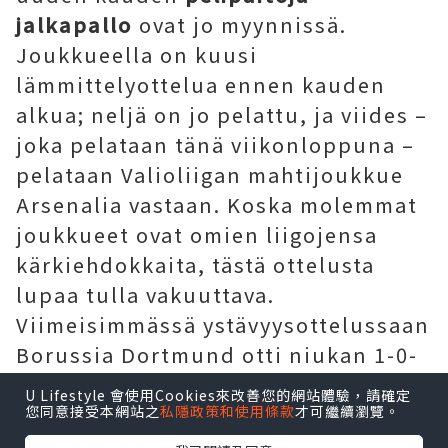
jalkapallo
ovat jo myynnissä.
Joukkueella on kuusi
lämmittelyottelua ennen kauden
alkua; neljä on jo pelattu, ja viides –
joka pelataan tänä viikonloppuna –
pelataan Valioliigan mahtijoukkue
Arsenalia vastaan. Koska molemmat
joukkueet ovat omien liigojensa
kärkiehdokkaita, tästä ottelusta
lupaa tulla vakuuttava.
Viimeisimmässä ystävyysottelussaan
Borussia Dortmund otti niukan 1-0-
voiton, vaikka ottelussa ilmeni myös
U Lifestyle 會使用Cookies來改善您的網站體驗，請確定
useita ongelmia. Kumpikaan
您同意接受本網站之
私隱政策和使用條款
才可繼續瀏覽。
joukkue ei onnistunut