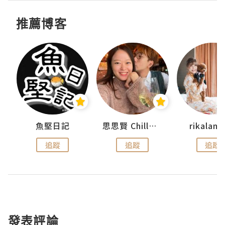
推薦博客
urnal
魚堅日記
思思賢 ChillMyBabe
rikala
追蹤
追蹤
追蹤
發表評論