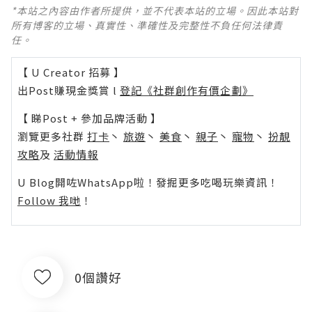
*本站之內容由作者所提供，並不代表本站的立場。因此本站對
所有博客的立場、真實性、準確性及完整性不負任何法律責
任。
【 U Creator 招募 】
出Post賺現金獎賞 l
登記《社群創作有價企劃》
【 睇Post + 參加品牌活動 】
瀏覽更多社群
打卡
丶
旅遊
丶
美食
丶
親子
丶
寵物
丶
扮靚
攻略
及
活動情報
U Blog開咗WhatsApp啦！發掘更多吃喝玩樂資訊！
Follow 我哋
！
0個讚好