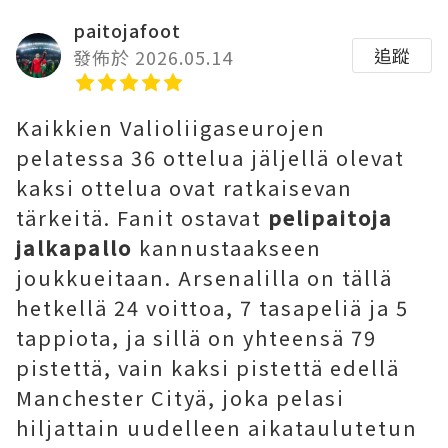
paitojafoot
追蹤
發佈於 2026.05.14
Kaikkien Valioliigaseurojen
pelatessa 36 ottelua jäljellä olevat
kaksi ottelua ovat ratkaisevan
tärkeitä. Fanit ostavat
pelipaitoja
jalkapallo
kannustaakseen
joukkueitaan. Arsenalilla on tällä
hetkellä 24 voittoa, 7 tasapeliä ja 5
tappiota, ja sillä on yhteensä 79
pistettä, vain kaksi pistettä edellä
Manchester Cityä, joka pelasi
hiljattain uudelleen aikataulutetun