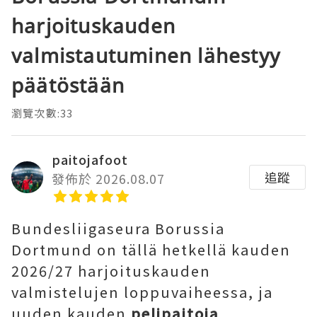
harjoituskauden
valmistautuminen lähestyy
päätöstään
瀏覽次數:33
paitojafoot
追蹤
發佈於 2026.08.07
Bundesliigaseura Borussia
Dortmund on tällä hetkellä kauden
2026/27 harjoituskauden
valmistelujen loppuvaiheessa, ja
uuden kauden
pelipaitoja