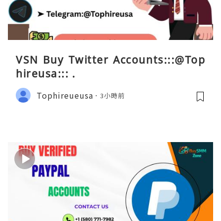
VSN Buy Twitter Accounts:::@Top
hireusa::: .
Tophireueusa
3小時前