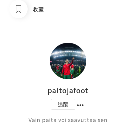
收藏
paitojafoot
追蹤
Vain paita voi saavuttaa sen