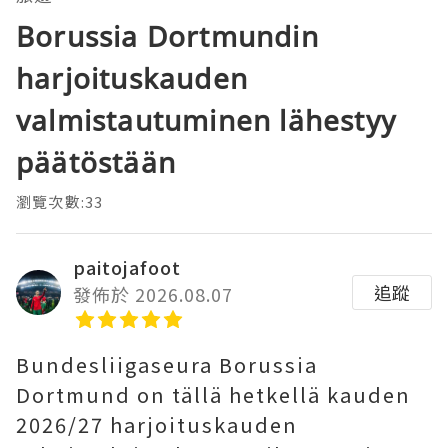
Borussia Dortmundin
harjoituskauden
valmistautuminen lähestyy
päätöstään
瀏覽次數:33
paitojafoot
追蹤
發佈於 2026.08.07
Bundesliigaseura Borussia
Dortmund on tällä hetkellä kauden
2026/27 harjoituskauden