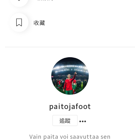
收藏
paitojafoot
追蹤
Vain paita voi saavuttaa sen