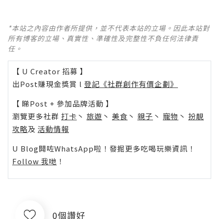
*本站之內容由作者所提供，並不代表本站的立場。因此本站對
所有博客的立場、真實性、準確性及完整性不負任何法律責
任。
【 U Creator 招募 】
出Post賺現金獎賞 l
登記《社群創作有價企劃》
【 睇Post + 參加品牌活動 】
瀏覽更多社群
打卡
丶
旅遊
丶
美食
丶
親子
丶
寵物
丶
扮靚
攻略
及
活動情報
U Blog開咗WhatsApp啦！發掘更多吃喝玩樂資訊！
Follow 我哋
！
0個讚好