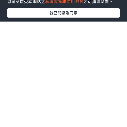
useita ongelmia. Kumpikaan
您同意接受本網站之
私隱政策和使用條款
才可繼續瀏覽。
joukkue ei onnistunut
我已閱讀及同意
murtautumaan vastustajan
puolustuksen läpi ensimmäisellä
puoliajalla; vasta toisen puoliajan
54. minuutilla Borussia Dortmund
teki ottelun ainoan maalin. Vaikka
he lopulta voittivat, joukkueella oli
vaikeuksia muuttaa korkeaa
pallonhallintaprosenttiaan
tehokkaiksi maaleiksi koko ottelun
ajan.发发发
Pelaajat taistelivat lujasti
loppuvihellyksen soidessa,
Borussia