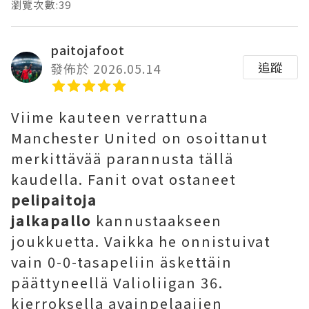
瀏覽次數:39
paitojafoot
追蹤
發佈於 2026.05.14
Viime kauteen verrattuna
Manchester United on osoittanut
merkittävää parannusta tällä
kaudella. Fanit ovat ostaneet
pelipaitoja
jalkapallo
kannustaakseen
joukkuetta. Vaikka he onnistuivat
vain 0-0-tasapeliin äskettäin
päättyneellä Valioliigan 36.
kierroksella avainpelaajien