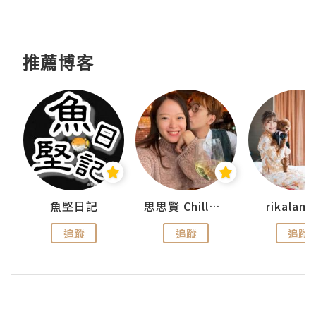
推薦博客
urnal
魚堅日記
思思賢 ChillMyBabe
rikala
追蹤
追蹤
追蹤