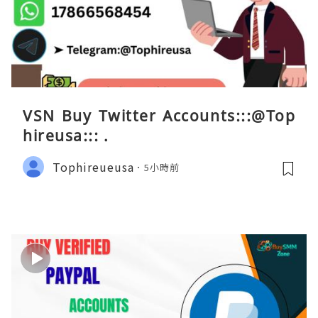
VSN Buy Twitter Accounts:::@Top
hireusa::: .
Tophireueusa
5小時前