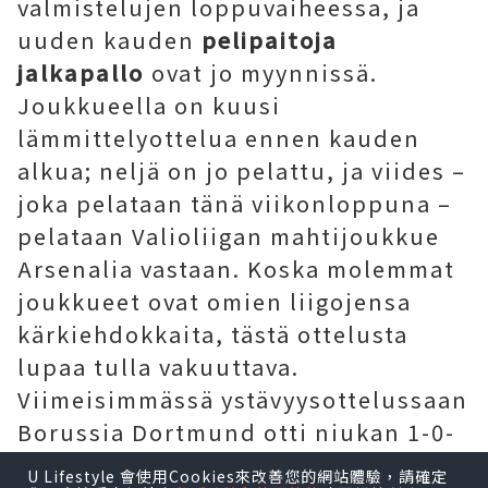
valmistelujen loppuvaiheessa, ja
uuden kauden
pelipaitoja
jalkapallo
ovat jo myynnissä.
Joukkueella on kuusi
lämmittelyottelua ennen kauden
alkua; neljä on jo pelattu, ja viides –
joka pelataan tänä viikonloppuna –
pelataan Valioliigan mahtijoukkue
Arsenalia vastaan. Koska molemmat
joukkueet ovat omien liigojensa
kärkiehdokkaita, tästä ottelusta
lupaa tulla vakuuttava.
Viimeisimmässä ystävyysottelussaan
Borussia Dortmund otti niukan 1-0-
voiton, vaikka ottelussa ilmeni myös
U Lifestyle 會使用Cookies來改善您的網站體驗，請確定