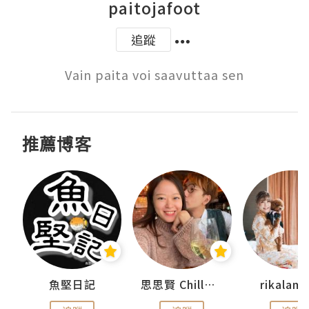
paitojafoot
追蹤
Vain paita voi saavuttaa sen
推薦博客
urnal
魚堅日記
思思賢 ChillMyBabe
rikala