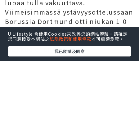
lupaa tulla vakuuttava.
Viimeisimmässä ystävyysottelussaan
Borussia Dortmund otti niukan 1-0-
voiton, vaikka ottelussa ilmeni myös
U Lifestyle 會使用Cookies來改善您的網站體驗，請確定
useita ongelmia. Kumpikaan
您同意接受本網站之
私隱政策和使用條款
才可繼續瀏覽。
joukkue ei onnistunut
我已閱讀及同意
murtautumaan vastustajan
puolustuksen läpi ensimmäisellä
puoliajalla; vasta toisen puoliajan
54. minuutilla Borussia Dortmund
teki ottelun ainoan maalin. Vaikka
he lopulta voittivat, joukkueella oli
vaikeuksia muuttaa korkeaa
pallonhallintaprosenttiaan
tehokkaiksi maaleiksi koko ottelun