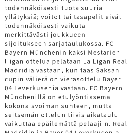
todennäköisesti tuota suuria
yllätyksiä; voitot tai tasapelit eivät
todennäköisesti vaikuta
merkittävästi joukkueen
sijoitukseen sarjataulukossa. FC
Bayern Münchenin kaksi Mestarien
liigan ottelua pelataan La Ligan Real
Madridia vastaan, kun taas Saksan
cupin välierä on vierasottelu Bayer
04 Leverkusenia vastaan. FC Bayern
Münchenillä on etulyöntiasema
kokonaisvoiman suhteen, mutta
seitsemän ottelun tiivis aikataulu
vaikuttaa epäilemättä pelaajiin. Real
Madridin ja Bayer 04 Leverkusenia