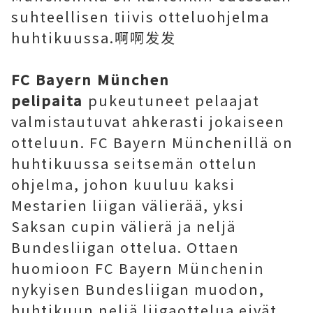
suhteellisen tiivis otteluohjelma
huhtikuussa.啊啊发发
FC Bayern München
pelipaita
pukeutuneet pelaajat
valmistautuvat ahkerasti jokaiseen
otteluun. FC Bayern Münchenillä on
huhtikuussa seitsemän ottelun
ohjelma, johon kuuluu kaksi
Mestarien liigan välierää, yksi
Saksan cupin välierä ja neljä
Bundesliigan ottelua. Ottaen
huomioon FC Bayern Münchenin
nykyisen Bundesliigan muodon,
huhtikuun neljä liigaottelua eivät