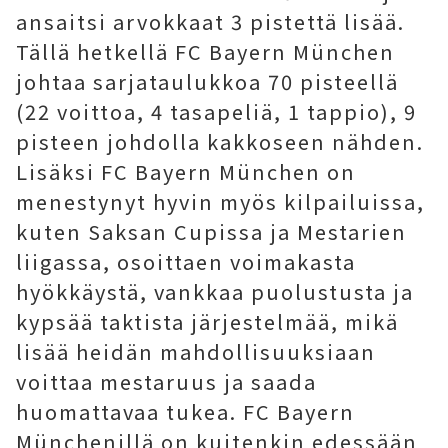
ansaitsi arvokkaat 3 pistettä lisää.
Tällä hetkellä FC Bayern München
johtaa sarjataulukkoa 70 pisteellä
(22 voittoa, 4 tasapeliä, 1 tappio), 9
pisteen johdolla kakkoseen nähden.
Lisäksi FC Bayern München on
menestynyt hyvin myös kilpailuissa,
kuten Saksan Cupissa ja Mestarien
liigassa, osoittaen voimakasta
hyökkäystä, vankkaa puolustusta ja
kypsää taktista järjestelmää, mikä
lisää heidän mahdollisuuksiaan
voittaa mestaruus ja saada
huomattavaa tukea. FC Bayern
Münchenillä on kuitenkin edessään