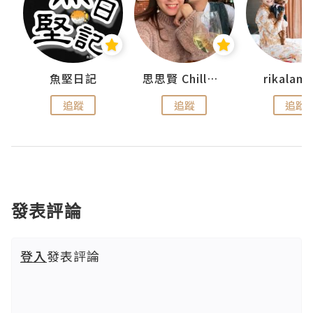
urnal
魚堅日記
思思賢 ChillMyBabe
rikala
追蹤
追蹤
追蹤
發表評論
登入
發表評論