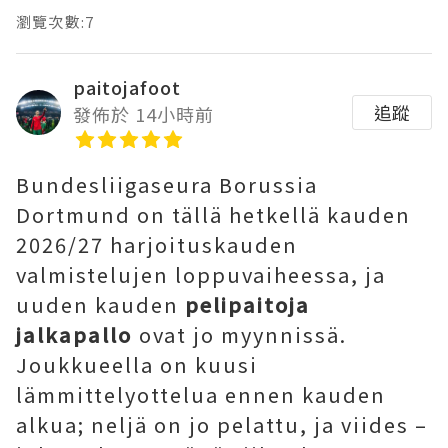
瀏覽次數:7
paitojafoot
追蹤
發佈於 14小時前
Bundesliigaseura Borussia
Dortmund on tällä hetkellä kauden
2026/27 harjoituskauden
valmistelujen loppuvaiheessa, ja
uuden kauden
pelipaitoja
jalkapallo
ovat jo myynnissä.
Joukkueella on kuusi
lämmittelyottelua ennen kauden
alkua; neljä on jo pelattu, ja viides –