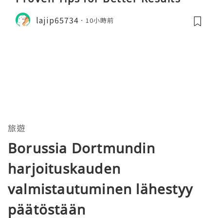
lajip65734
10小時前
旅遊
Borussia Dortmundin
harjoituskauden
valmistautuminen lähestyy
päätöstään