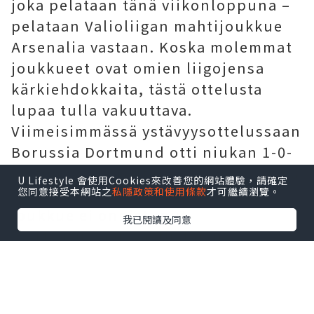
joka pelataan tänä viikonloppuna –
pelataan Valioliigan mahtijoukkue
Arsenalia vastaan. Koska molemmat
joukkueet ovat omien liigojensa
kärkiehdokkaita, tästä ottelusta
lupaa tulla vakuuttava.
Viimeisimmässä ystävyysottelussaan
Borussia Dortmund otti niukan 1-0-
voiton, vaikka ottelussa ilmeni myös
U Lifestyle 會使用Cookies來改善您的網站體驗，請確定
useita ongelmia. Kumpikaan
您同意接受本網站之
私隱政策和使用條款
才可繼續瀏覽。
joukkue ei onnistunut
我已閱讀及同意
murtautumaan vastustajan
puolustuksen läpi ensimmäisellä
puoliajalla; vasta toisen puoliajan
54. minuutilla Borussia Dortmund