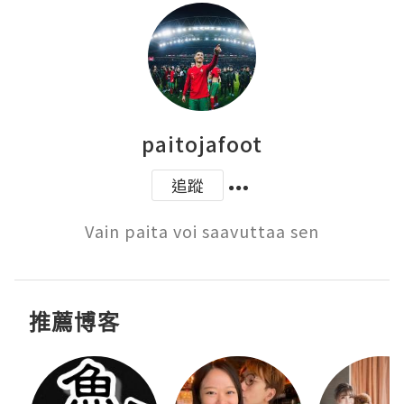
paitojafoot
追蹤
Vain paita voi saavuttaa sen
推薦博客