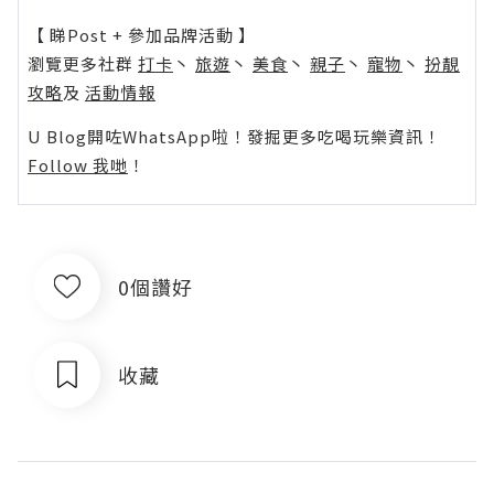
【 睇Post + 參加品牌活動 】
瀏覽更多社群
打卡
丶
旅遊
丶
美食
丶
親子
丶
寵物
丶
扮靚
攻略
及
活動情報
U Blog開咗WhatsApp啦！發掘更多吃喝玩樂資訊！
Follow 我哋
！
0個讚好
收藏