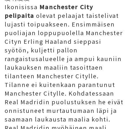
Ikonisissa
Manchester City
pelipaita
olevat pelaajat taistelivat
lujasti toipuakseen. Ensimmäisen
puoliajan loppupuolella Manchester
Cityn Erling Haaland sieppasi
syötön, kuljetti pallon
rangaistusalueelle ja ampui kauniin
laukauksen maaliin tasoittaen
tilanteen Manchester Citylle.
Tilanne ei kuitenkaan parantunut
Manchester Citylle. Kohdatessaan
Real Madridin puolustuksen he eivät
onnistuneet murtautumaan läpi ja
saamaan laukausta maalia kohti.
Real Madridin myöhäinen maali