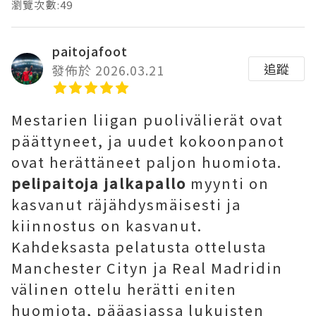
瀏覽次數:49
paitojafoot
追蹤
發佈於 2026.03.21
Mestarien liigan puolivälierät ovat
päättyneet, ja uudet kokoonpanot
ovat herättäneet paljon huomiota.
pelipaitoja jalkapallo
myynti on
kasvanut räjähdysmäisesti ja
kiinnostus on kasvanut.
Kahdeksasta pelatusta ottelusta
Manchester Cityn ja Real Madridin
välinen ottelu herätti eniten
huomiota, pääasiassa lukuisten