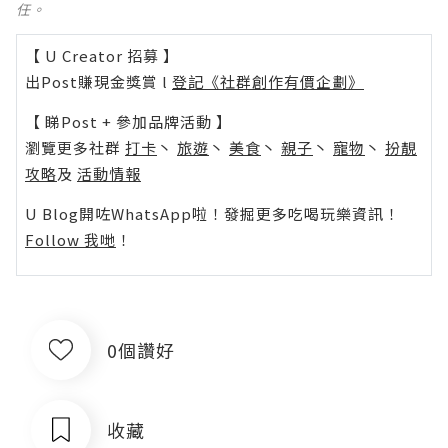
任。
【 U Creator 招募 】
出Post賺現金獎賞 l
登記《社群創作有價企劃》
【 睇Post + 參加品牌活動 】
瀏覽更多社群
打卡
丶
旅遊
丶
美食
丶
親子
丶
寵物
丶
扮靚
攻略
及
活動情報
U Blog開咗WhatsApp啦！發掘更多吃喝玩樂資訊！
Follow 我哋
！
0個讚好
收藏