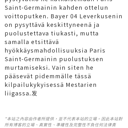
Saint-Germainin kahden ottelun
voittoputken. Bayer 04 Leverkusenin
on pysyttävä keskittyneenä ja
puolustettava tiukasti, mutta
samalla etsittävä
hyökkäysmahdollisuuksia Paris
Saint-Germainin puolustuksen
murtamiseksi. Vain siten he
pääsevät pidemmälle tässä
kilpailukykyisessä Mestarien
liigassa.发
*本站之內容由作者所提供，並不代表本站的立場。因此本站對
所有博客的立場、真實性、準確性及完整性不負任何法律責