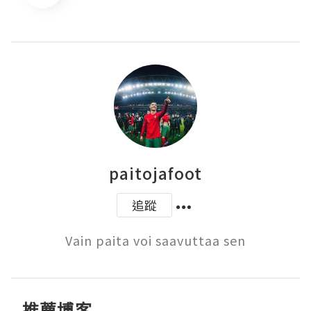
paitojafoot
追蹤
Vain paita voi saavuttaa sen
推薦博客