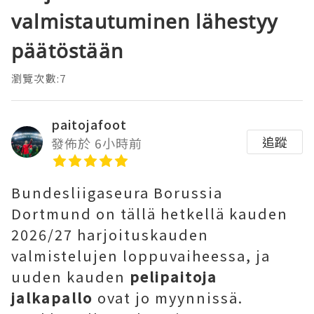
valmistautuminen lähestyy
päätöstään
瀏覽次數:7
paitojafoot
追蹤
發佈於 6小時前
Bundesliigaseura Borussia
Dortmund on tällä hetkellä kauden
2026/27 harjoituskauden
valmistelujen loppuvaiheessa, ja
uuden kauden
pelipaitoja
jalkapallo
ovat jo myynnissä.