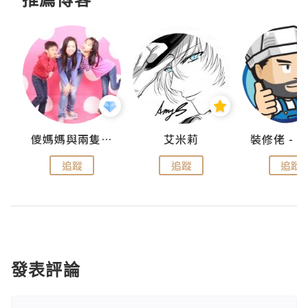
點滴
儍媽媽與兩隻小魔怪之家
艾米莉
追蹤
追蹤
追蹤
發表評論