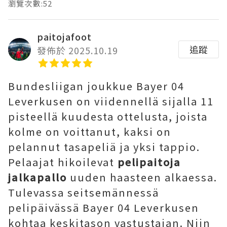
瀏覽次數:52
paitojafoot
追蹤
發佈於 2025.10.19
Bundesliigan joukkue Bayer 04
Leverkusen on viidennellä sijalla 11
pisteellä kuudesta ottelusta, joista
kolme on voittanut, kaksi on
pelannut tasapeliä ja yksi tappio.
Pelaajat hikoilevat
pelipaitoja
jalkapallo
uuden haasteen alkaessa.
Tulevassa seitsemännessä
pelipäivässä Bayer 04 Leverkusen
kohtaa keskitason vastustajan. Niin