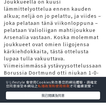
Joukkueella on kuusi
lämmittelyottelua ennen kauden
alkua; neljä on jo pelattu, ja viides –
joka pelataan tänä viikonloppuna –
pelataan Valioliigan mahtijoukkue
Arsenalia vastaan. Koska molemmat
joukkueet ovat omien liigojensa
kärkiehdokkaita, tästä ottelusta
lupaa tulla vakuuttava.
Viimeisimmässä ystävyysottelussaan
Borussia Dortmund otti niukan 1-0-
voiton, vaikka ottelussa ilmeni myös
U Lifestyle 會使用Cookies來改善您的網站體驗，請確定
useita ongelmia. Kumpikaan
您同意接受本網站之
私隱政策和使用條款
才可繼續瀏覽。
joukkue ei onnistunut
我已閱讀及同意
murtautumaan vastustajan