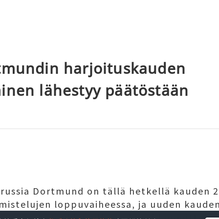
tmundin harjoituskauden
inen lähestyy päätöstään
russia Dortmund on tällä hetkellä kauden 
lmistelujen loppuvaiheessa, ja uuden kaude
myynnissä. Joukkueella on kuusi lämmittely