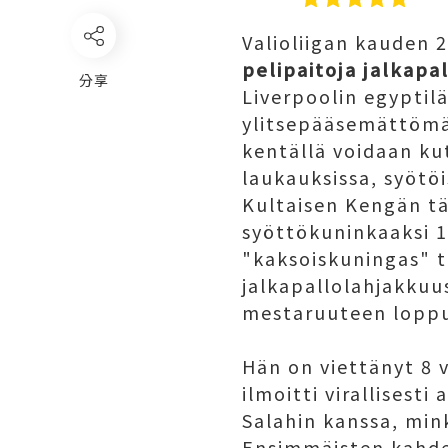
Valioliigan kauden 2
pelipaitoja jalkapa
分享
Liverpoolin egyptil
ylitsepääsemättömän
kentällä voidaan ku
laukauksissa, syötöi
Kultaisen Kengän täl
syöttökuninkaaksi 18
"kaksoiskuningas" 
jalkapallolahjakkuu
mestaruuteen loppu
Hän on viettänyt 8
ilmoitti virallises
Salahin kanssa, min
Ensimmäisten kahde