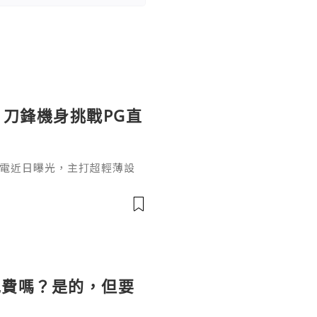
曝光：刀鋒機身挑戰PG直
lade筆電近日曝光，主打超輕薄設
機種之一。對於喜歡《直擊龍捲
品也適合搭配PG電子試玩平
kBook Aeroblade採
風格，配備窄邊框螢幕、頂部視
顯示，新機採用類
免費嗎？是的，但要