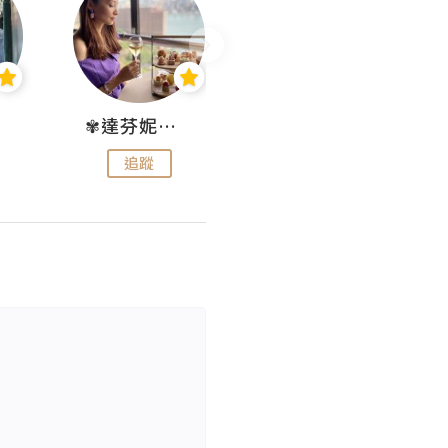
✾達芬妮•愛孩子•愛生活✾
wendysugar享受生活gogogo
追蹤
追蹤