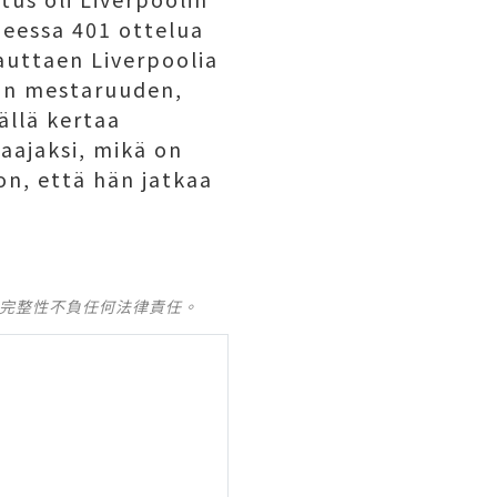
eessa 401 ottelua
 auttaen Liverpoolia
gan mestaruuden,
ällä kertaa
aajaksi, mikä on
on, että hän jatkaa
及完整性不負任何法律責任。