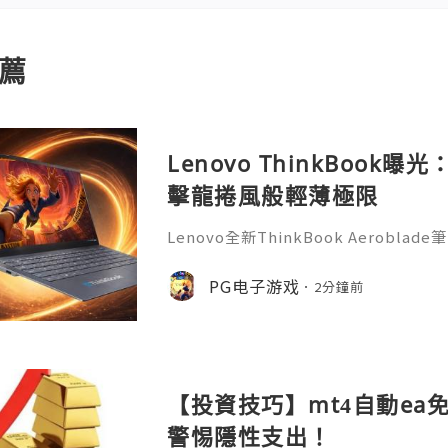
薦
Lenovo ThinkBook
擊龍捲風般輕薄極限
Lenovo全新ThinkBook Aerob
計，有望成為ThinkBook系列最薄
風》的PG遊戲玩家來說，這款可攜式新
PG电子游戏
2分鐘前
台，隨時開啟娛樂與辦公體驗。據了解，Thin
用全新命名，延續ThinkBook商務
訊鏡頭模組以及簡潔機身設計。曝光圖
【投資技巧】mt4自動ea
警惕隱性支出！