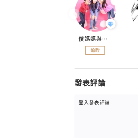
Hahakelly的生活點滴
儍媽媽與兩隻小魔怪之家
追蹤
追蹤
發表評論
登入
發表評論