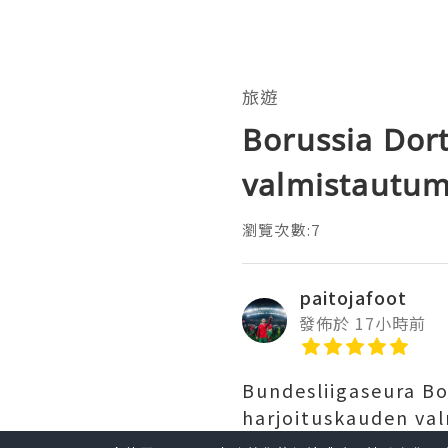
旅遊
Borussia Dor
valmistautum
瀏覽次數:7
paitojafoot
發佈於 17小時前
Bundesliigaseura Bo
harjoituskauden va
jalkapallo
ovat jo 