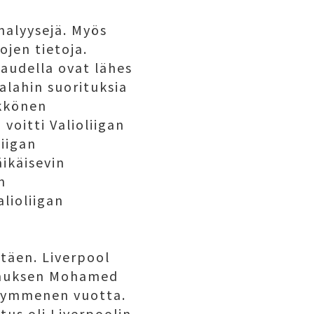
analyysejä. Myös
ojen tietoja.
audella ovat lähes
alahin suorituksia
ykkönen
voitti Valioliigan
liigan
äikäisevin
n
lioliigan
täen. Liverpool
opimuksen Mohamed
 kymmenen vuotta.
us oli Liverpoolin