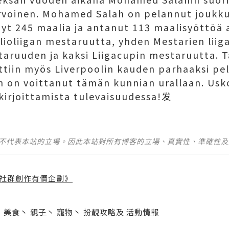
rvoinen. Mohamed Salah on pelannut joukku
hnyt 245 maalia ja antanut 113 maalisyöttöä
lioliigan mestaruutta, yhden Mestarien lii
aruuden ja kaksi Liigacupin mestaruutta. T
tiin myös Liverpoolin kauden parhaaksi pel
än on voittanut tämän kunnian urallaan. Usk
kirjoittamista tulevaisuudessa!发
並不代表本站的立場。因此本站對所有博客的立場、真實性、準確性
社群創作有價企劃》
】
丶
美食
丶
親子
丶
寵物
丶
扮靚攻略
及
活動情報