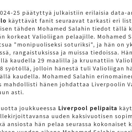
024-25 päätyttyä julkaistiin erilaisia ​​data-
llo
käyttävät fanit seuraavat tarkasti eri list
äisen tähden Mohamed Salahin tiedot tällä k
 korkeat Valioliigan pelaajille. Mohamed S
tsua "monipuoliseksi soturiksi", ja hän on 
ssä, rangaistuksissa ja muissa tiedoissa. Hän 
lä kaudella 29 maalilla ja kruunattiin Valio
 syötöllä, jolloin hänestä tuli Valioliigan h
tällä kaudella. Mohamed Salahin erinomaine
s mahdollisti hänen johdattaa Liverpoolin Va
un asti.
 vuotta joukkueessa
Liverpool pelipaita
käyt
ti allekirjoittavansa uuden kaksivuotisen s
kä ansiosta hän pelaa seurassa kokonaiset
ksan vuoden aikana Mohamed Salahin suorit