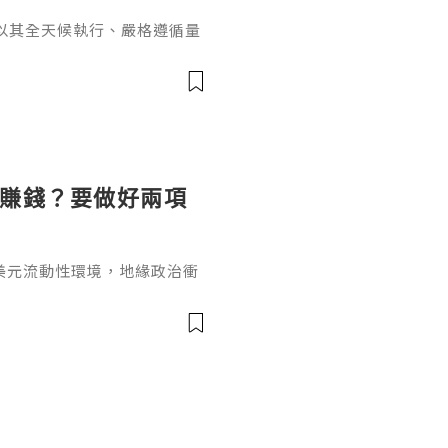
以其全天候執行、嚴格遵循量
效盈利的利器。然而，在決定
的問題橫亙在每位交易者面前
單的"是"或"否"所能概括，
藏的風險成本。EA獲取與使
為全球主流交易軟體，其本身
麼賺錢？要做好兩項
美元流動性環境，地緣政治衝
市場對更高更久利率路徑的定
數據顯著回落的現象，否則金
期內迅速改變，這也是為什麼
到底做空黃金怎麼賺錢呢？選
臺是交易黃金的前提，所以無
面因素