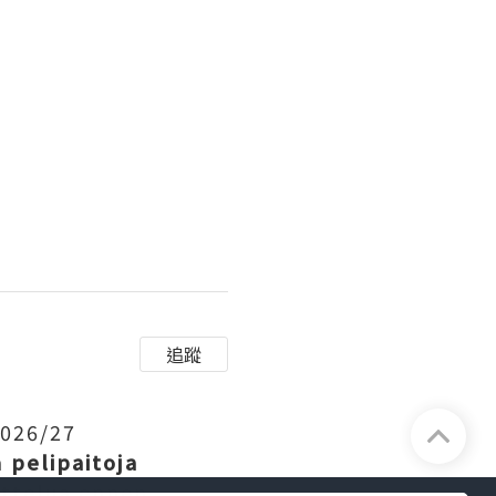
追蹤
2026/27
n
pelipaitoja
ottelua ennen