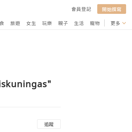
會員登記
開始撰寫
食
旅遊
女生
玩樂
親子
生活
寵物
行山
更多
打卡
iskuningas"
追蹤