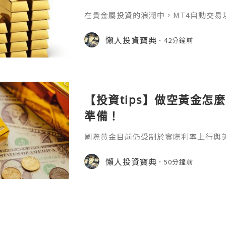
在貴金屬投資的浪潮中，MT4自動交易
化規則的特性，成為無數投資者追求高
啟用這把"智能鑰匙"之前，一個最基礎
懶人投資寶典
42分鐘前
——mt4自動ea免費嗎？答案並非一句簡
它關乎軟體獲取、運行環境以及背後隱
用：核心免費但需警惕隱性支出MT4作
及多數EA程式的下載均是免
【投資tips】做空黃金怎
準備！
國際黃金目前仍受制於實際利率上行與
突導致的能源價格高企，進一步強化了
價，因此除非出現衝突明顯緩和或通脹
懶人投資寶典
50分鐘前
價在中軌下方運行的格局恐怕難以在短
最近很多投資者會轉向做空的原因，那
擇正規平臺做空找到一家正規優質的平
論是做多還是做空，我們都得通過各方