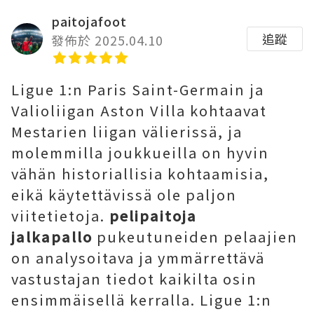
paitojafoot
追蹤
發佈於 2025.04.10
Ligue 1:n Paris Saint-Germain ja
Valioliigan Aston Villa kohtaavat
Mestarien liigan välierissä, ja
molemmilla joukkueilla on hyvin
vähän historiallisia kohtaamisia,
eikä käytettävissä ole paljon
viitetietoja.
pelipaitoja
jalkapallo
pukeutuneiden pelaajien
on analysoitava ja ymmärrettävä
vastustajan tiedot kaikilta osin
ensimmäisellä kerralla. Ligue 1:n