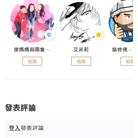
點滴
儍媽媽與兩隻小魔怪之家
艾米莉
追蹤
追蹤
追蹤
發表評論
登入
發表評論