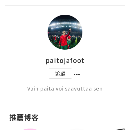
paitojafoot
追蹤
Vain paita voi saavuttaa sen
推薦博客