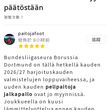
päätöstään
瀏覽次數:7
paitojafoot
追蹤
發佈於 8小時前
Bundesliigaseura Borussia
Dortmund on tällä hetkellä kauden
2026/27 harjoituskauden
valmistelujen loppuvaiheessa, ja
uuden kauden
pelipaitoja
jalkapallo
ovat jo myynnissä.
Joukkueella on kuusi
lämmittelyottelua ennen kauden