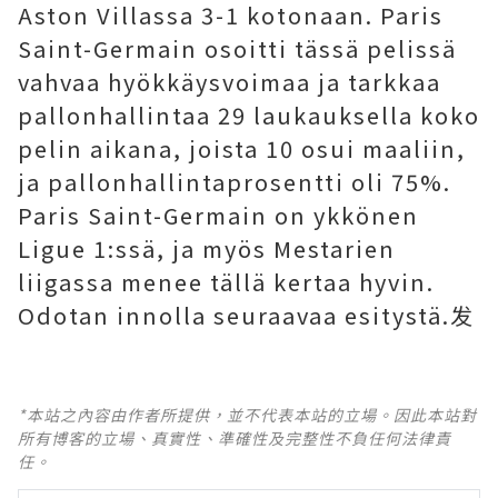
Aston Villassa 3-1 kotonaan. Paris
Saint-Germain osoitti tässä pelissä
vahvaa hyökkäysvoimaa ja tarkkaa
pallonhallintaa 29 laukauksella koko
pelin aikana, joista 10 osui maaliin,
ja pallonhallintaprosentti oli 75%.
Paris Saint-Germain on ykkönen
Ligue 1:ssä, ja myös Mestarien
liigassa menee tällä kertaa hyvin.
Odotan innolla seuraavaa esitystä.发
*本站之內容由作者所提供，並不代表本站的立場。因此本站對
所有博客的立場、真實性、準確性及完整性不負任何法律責
任。