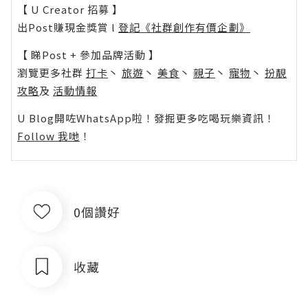
【 U Creator 招募 】
出Post賺現金獎賞 l
登記《社群創作有價企劃》
【 睇Post + 參加品牌活動 】
瀏覽更多社群
打卡
丶
旅遊
丶
美食
丶
親子
丶
寵物
丶
扮靚
攻略
及
活動情報
U Blog開咗WhatsApp啦！發掘更多吃喝玩樂資訊！
Follow 我哋
！
0個讚好
收藏