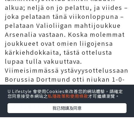
alkua; neljä on jo pelattu, ja viides –
joka pelataan tänä viikonloppuna –
pelataan Valioliigan mahtijoukkue
Arsenalia vastaan. Koska molemmat
joukkueet ovat omien liigojensa
kärkiehdokkaita, tästä ottelusta
lupaa tulla vakuuttava.
Viimeisimmässä ystävyysottelussaan
Borussia Dortmund otti niukan 1-0-
voiton, vaikka ottelussa ilmeni myös
U Lifestyle 會使用Cookies來改善您的網站體驗，請確定
useita ongelmia. Kumpikaan
您同意接受本網站之
私隱政策和使用條款
才可繼續瀏覽。
joukkue ei onnistunut
我已閱讀及同意
murtautumaan vastustajan
puolustuksen läpi ensimmäisellä
puoliajalla; vasta toisen puoliajan