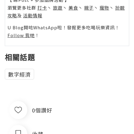
瀏覽更多社群
打卡
丶
旅遊
丶
美食
丶
親子
丶
寵物
丶
扮靚
攻略
及
活動情報
U Blog開咗WhatsApp啦！發掘更多吃喝玩樂資訊！
Follow 我哋
！
相關話題
數字經濟
0個讚好
收藏