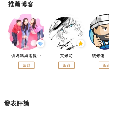
推薦博客
點滴
儍媽媽與兩隻小魔怪之家
艾米莉
追蹤
追蹤
追蹤
發表評論