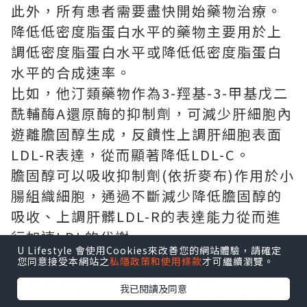
此外，所有患者需要盡快開始藥物治療。
降低低密度脂蛋白水平的藥物主要用於上
調低密度脂蛋白水平或降低低密度脂蛋白
水平的合成速率。
比如，他汀類藥物作為3-羥基-3-甲基戊二
酰輔酶A還原酶的抑制劑，可減少肝細胞內
遊離膽固醇生成，反饋性上調肝細胞表面
LDL-R表達，從而顯著降低LDL-C。
膽固醇可以吸收抑制劑(依折麥布)作用於小
腸組織細胞，通過不斷減少降低膽固醇的
吸收、上調肝髒LDL-R的表達能力從而進
行加速LDL的代謝。
U Lifestyle 會使用Cookies來改善您的網站體驗，請確定
現階段有4種新藥研究已被廣泛證實自己能
您同意接受本網站之
私隱政策和使用條款
才可繼續瀏覽。
夠進行有效提高治療FH，包括
PCSK9抑制
我已閱讀及同意
劑
依洛尤單抗(Evolocumab)與阿莫羅布