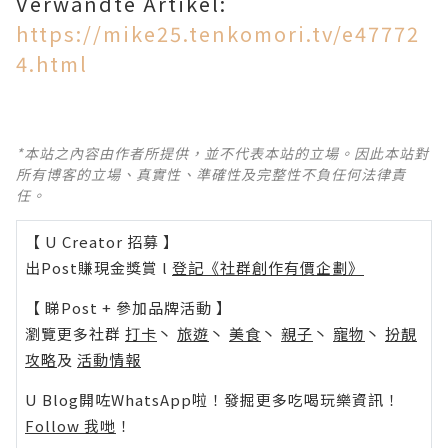
Verwandte Artikel:
https://mike25.tenkomori.tv/e47772
4.html
*本站之內容由作者所提供，並不代表本站的立場。因此本站對
所有博客的立場、真實性、準確性及完整性不負任何法律責
任。
【 U Creator 招募 】
出Post賺現金獎賞 l
登記《社群創作有價企劃》
【 睇Post + 參加品牌活動 】
瀏覽更多社群
打卡
丶
旅遊
丶
美食
丶
親子
丶
寵物
丶
扮靚
攻略
及
活動情報
U Blog開咗WhatsApp啦！發掘更多吃喝玩樂資訊！
Follow 我哋
！