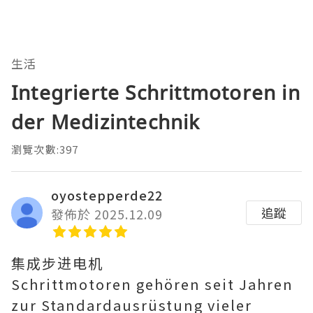
生活
Integrierte Schrittmotoren in
der Medizintechnik
瀏覽次數:397
oyostepperde22
追蹤
發佈於 2025.12.09
集成步进电机
Schrittmotoren gehören seit Jahren
zur Standardausrüstung vieler