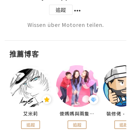
追蹤
Wissen über Motoren teilen.
推薦博客
點滴
艾米莉
儍媽媽與兩隻小魔怪之家
追蹤
追蹤
追蹤