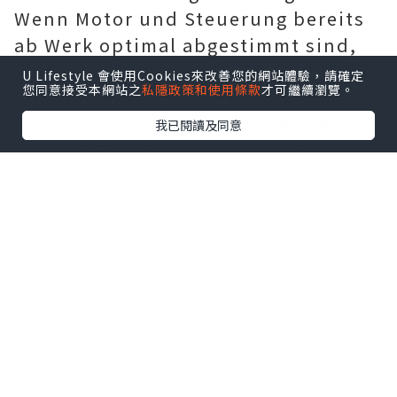
Wenn Motor und Steuerung bereits
ab Werk optimal abgestimmt sind,
sinkt das Risiko von Fehlfunktionen.
U Lifestyle 會使用Cookies來改善您的網站體驗，請確定
您同意接受本網站之
私隱政策和使用條款
才可繼續瀏覽。
Ein Beispiel ist die Antriebstechnik
in Infusionspumpen. Die Geräte
我已閱讀及同意
müssen Tropfenmengen präzise
regeln. Ein integrierter Motor, der
seine Schritte sauber zurückmeldet,
hält diese Genauigkeit auch über
lange Einsatzzeiten.
Ein weiterer Vorteil ist der Platz.
Viele medizinische Systeme werden
kompakter. Diagnosegeräte wandern
aus großen Labors an den Point-of-
Care, also direkt an das Krankenbett