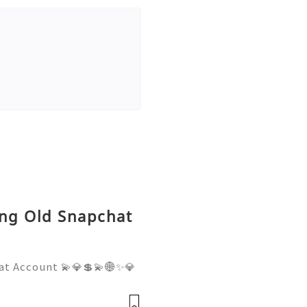
ing Old Snapchat
at Account 💫💎💲💫🌐✨💎
pport 💫💎💲💫🌐✨💎WhatsA
💎Telegram: @usadigitalhu