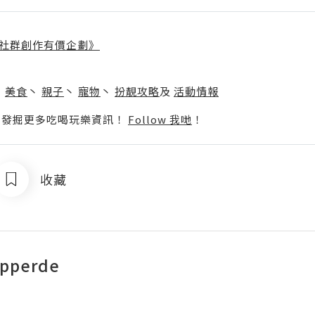
社群創作有價企劃》
】
丶
美食
丶
親子
丶
寵物
丶
扮靚攻略
及
活動情報
p啦！發掘更多吃喝玩樂資訊！
Follow 我哋
！
收藏
epperde