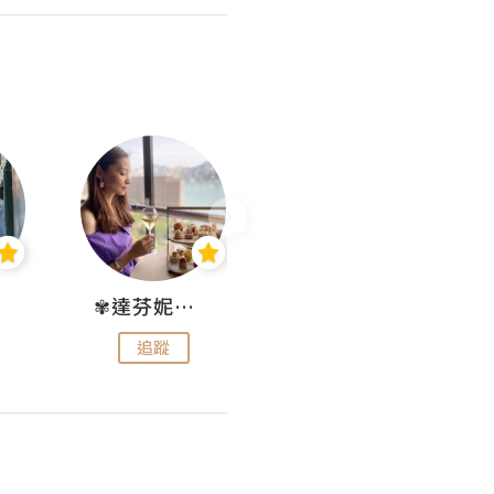
✾達芬妮•愛孩子•愛生活✾
wendysugar享受生活gogogo
追蹤
追蹤