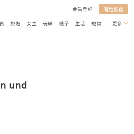
會員登記
開始撰寫
食
旅遊
女生
玩樂
親子
生活
寵物
行山
更多
打卡
en und