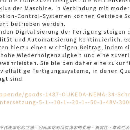
d die hohe Zuverlässigkeit die Betriebskos
lus der Maschine. In Verbindung mit mode
Motion-Control-Systemen können Getriebe S
ent betrieben werden.
enden Digitalisierung der Fertigung steigen
ilität und Automatisierung kontinuierlich. G
ten hierzu einen wichtigen Beitrag, indem si
hohe Wiederholgenauigkeit und eine zuverl
währleisten. Sie bleiben daher eine zukunf
ielfältige Fertigungssysteme, in denen Qual
gt sind.
epper.de/goods-1487-OUKEDA-NEMA-34-Schr
ntersetzung-5-1--10-1--20-1--50-1-48V-30
並不代表本站的立場。因此本站對所有博客的立場、真實性、準確性