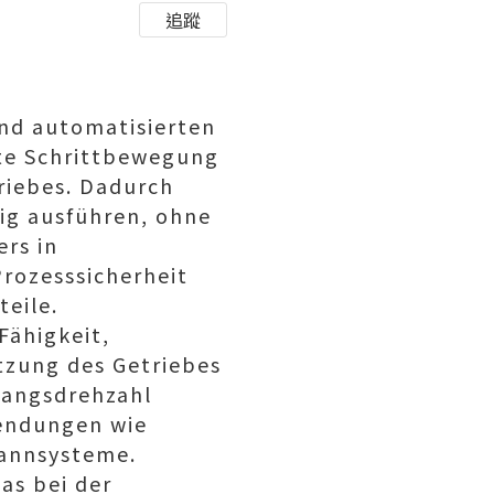
追蹤
nd automatisierten
kte Schrittbewegung
riebes. Dadurch
sig ausführen, ohne
ers in
rozesssicherheit
teile.
 Fähigkeit,
tzung des Getriebes
gangsdrehzahl
wendungen wie
pannsysteme.
as bei der