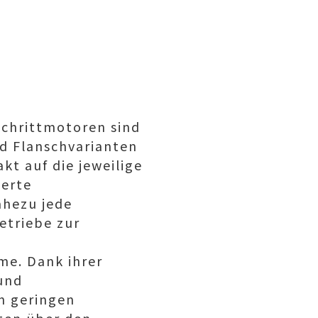
 Schrittmotoren sind
d Flanschvarianten
kt auf die jeweilige
erte
ahezu jede
etriebe zur
me. Dank ihrer
 und
n geringen