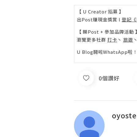
【 U Creator 招募 】
出Post賺現金獎賞 l
登記《
【 睇Post + 參加品牌活動 
瀏覽更多社群
打卡
丶
旅遊
U Blog開咗WhatsAp
0個讚好
oyost