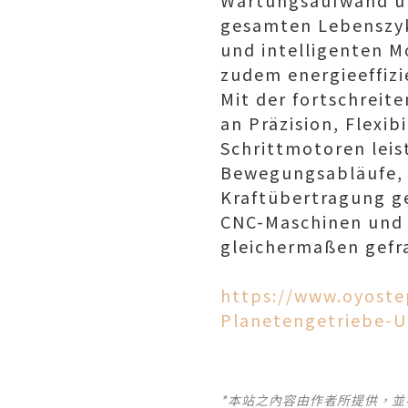
Wartungsaufwand un
gesamten Lebenszyk
und intelligenten 
zudem energieeffizi
Mit der fortschreit
an Präzision, Flexib
Schrittmotoren leis
Bewegungsabläufe, 
Kraftübertragung ge
CNC-Maschinen und v
gleichermaßen gefra
https://www.oyost
Planetengetriebe-U
*本站之內容由作者所提供，