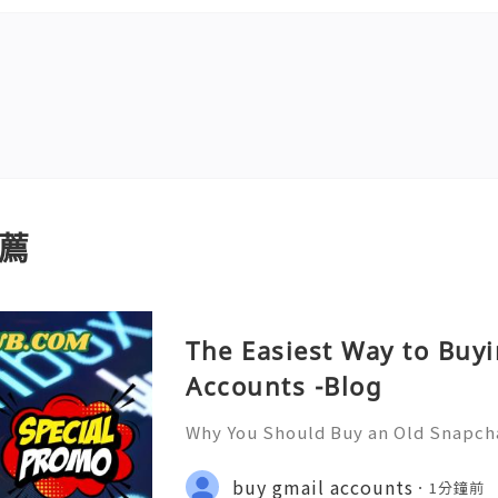
薦
The Easiest Way to Buy
Accounts -Blog
Why You Should Buy an Old Snapch
Fast & Reliable 24/7 Customer Su
pp :+1 (506) 541-7768 💫💎💲💫🌐✨
buy gmail accounts
1分鐘前