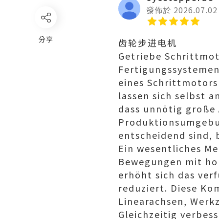
發佈於 2026.07.02
分享
齿轮步进电机
Getriebe Schrittmo
Fertigungssystemen 
eines Schrittmotor
lassen sich selbst 
dass unnötig große 
Produktionsumgebun
entscheidend sind, 
Ein wesentliches M
Bewegungen mit hohe
erhöht sich das ve
reduziert. Diese Ko
Linearachsen, Werk
Gleichzeitig verbess