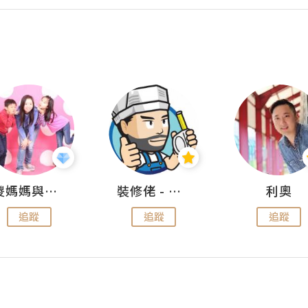
儍媽媽與兩隻小魔怪之家
裝修佬 - 香港一站式網上裝修平台
利奧
追蹤
追蹤
追蹤