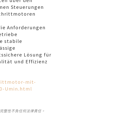
ten über den
rnen Steuerungen
chrittmotoren
 die Anforderungen
etriebe
e stabile
ässige
tssichere Lösung für
ität und Effizienz
ittmotor-mit-
00-Umin.html
及完整性不負任何法律責任。