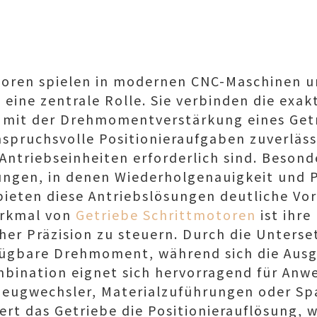
toren spielen in modernen CNC-Maschinen u
eine zentrale Rolle. Sie verbinden die exa
s mit der Drehmomentverstärkung eines Get
anspruchsvolle Positionieraufgaben zuverläs
Antriebseinheiten erforderlich sind. Besond
gen, in denen Wiederholgenauigkeit und P
bieten diese Antriebslösungen deutliche Vor
erkmal von
Getriebe Schrittmotoren
ist ihre
r Präzision zu steuern. Durch die Unterse
rfügbare Drehmoment, während sich die Aus
mbination eignet sich hervorragend für An
zeugwechsler, Materialzuführungen oder S
ert das Getriebe die Positionierauflösung, w