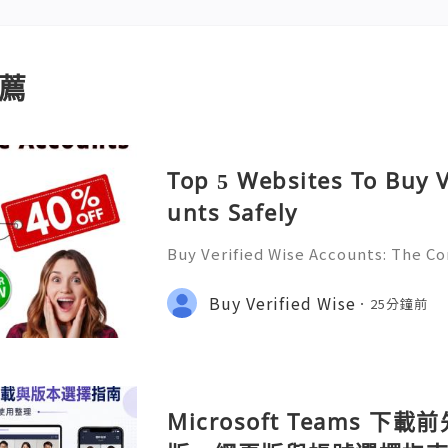
薦
Top 5 Websites To Buy V
unts Safely
Buy Verified Wise Accounts: The C
erly known as TransferWise, is one 
orms for international money transf
Buy Verified Wise
25分鐘前
e it offers low fees, t
Microsoft Teams 下