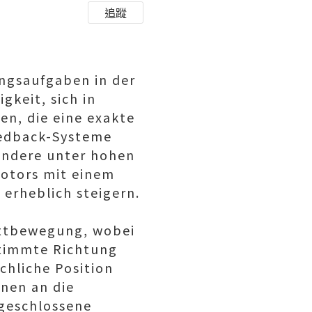
追蹤
ungsaufgaben in der
gkeit, sich in
en, die eine exakte
eedback-Systeme
sondere unter hohen
motors mit einem
 erheblich steigern.
rittbewegung, wobei
estimmte Richtung
chliche Position
nen an die
geschlossene