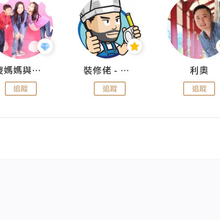
儍媽媽與兩隻小魔怪之家
裝修佬 - 香港一站式網上裝修平台
利奧
追蹤
追蹤
追蹤