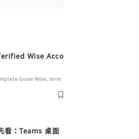
erified Wise Acco
omplete Guide Wise, form
of the most trusted platf
ers. It is popular becaus
載前先看：Teams 桌面