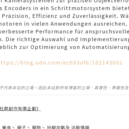
In Kamerasystemen zur präzisen Objektverfo
es Encoders in ein Schrittmotorsystem biete
h Präzision, Effizienz und Zuverlässigkeit. W
otoren in vielen Anwendungen ausreichen, 
verbesserte Performance für anspruchsvoll
. Die richtige Auswahl und Implementierun
blich zur Optimierung von Automatisierun
https://blog.udn.com/ec683af6/182143601
並不代表本站的立場。因此本站對所有博客的立場、真實性、準確性
社群創作有價企劃》
】
丶
美食
丶
親子
丶
寵物
丶
扮靚攻略
及
活動情報