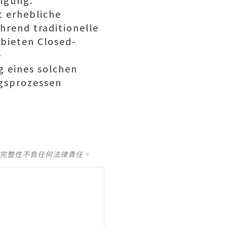
lgung.
t erhebliche
ährend traditionelle
bieten Closed-
e
g eines solchen
gsprozessen
及完整性不負任何法律責任。