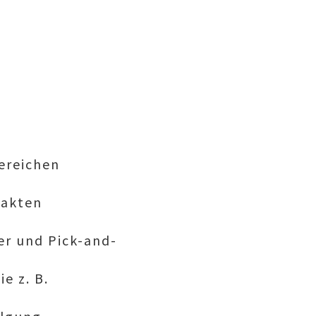
ereichen
xakten
er und Pick-and-
e z. B.