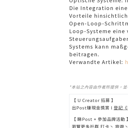
Optische Systeme: 
Die Integration ein
Vorteile hinsichtlic
Open-Loop-Schrittm
Loop-Systeme eine 
Steuerungsaufgaben
Systems kann maßge
beitragen.
Verwandte Artikel:
*本站之內容由作者所提供，
【 U Creator 招募 】
出Post賺現金獎賞 l
登記《
【 睇Post + 參加品牌活動 
瀏覽更多社群
打卡
丶
旅遊