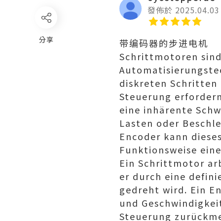
發佈於 2025.04.03
分享
带编码器的步进电机
Schrittmotoren sind
Automatisierungstec
diskreten Schritten
Steuerung erforder
eine inhärente Schw
Lasten oder Beschl
Encoder kann dieses
Funktionsweise ein
Ein Schrittmotor ar
er durch eine defin
gedreht wird. Ein En
und Geschwindigkeit
Steuerung zurückme