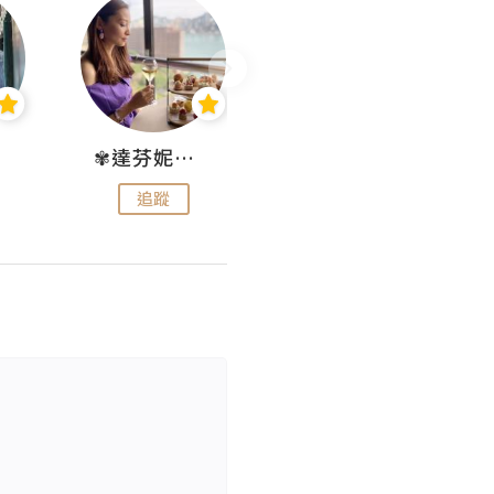
✾達芬妮•愛孩子•愛生活✾
wendysugar享受生活gogogo
追蹤
追蹤