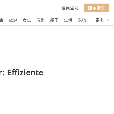
會員登記
開始撰寫
食
旅遊
女生
玩樂
親子
生活
寵物
行山
更多
打卡
 Effiziente