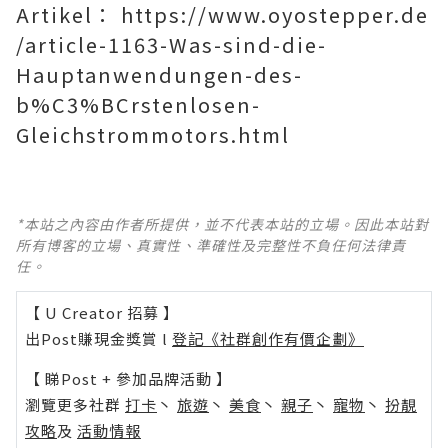
Artikel：
https://www.oyostepper.de
/article-1163-Was-sind-die-
Hauptanwendungen-des-
b%C3%BCrstenlosen-
Gleichstrommotors.html
*本站之內容由作者所提供，並不代表本站的立場。因此本站對
所有博客的立場、真實性、準確性及完整性不負任何法律責
任。
【 U Creator 招募 】
出Post賺現金獎賞 l
登記《社群創作有價企劃》
【 睇Post + 參加品牌活動 】
瀏覽更多社群
打卡
丶
旅遊
丶
美食
丶
親子
丶
寵物
丶
扮靚
攻略
及
活動情報