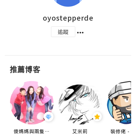
oyostepperde
追蹤
推薦博客
點滴
儍媽媽與兩隻小魔怪之家
艾米莉