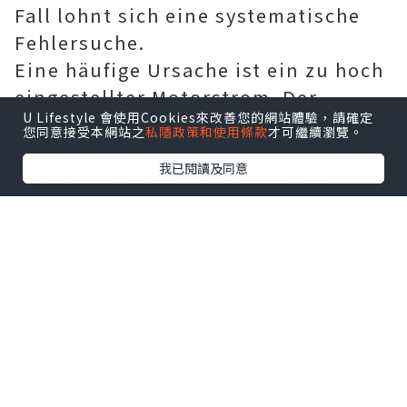
Fall lohnt sich eine systematische
Fehlersuche.
Eine häufige Ursache ist ein zu hoch
eingestellter Motorstrom. Der
U Lifestyle 會使用Cookies來改善您的網站體驗，請確定
Schrittmotor Treiber
versucht dann,
您同意接受本網站之
私隱政策和使用條款
才可繼續瀏覽。
den Motor mit mehr Strom zu
我已閱讀及同意
versorgen, als für die jeweilige
Anwendung erforderlich wäre.
Besonders bei kleinen NEMA 17-
oder NEMA 23-Motoren kann eine
überhöhte Strombegrenzung zu
erheblicher Wärmeentwicklung
führen. Der eingestellte Wert sollte
deshalb anhand der Angaben des
Motorherstellers gewählt und nicht