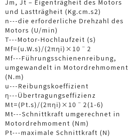
Jm, Jt – Eigenträgheit des Motors
und Lastträgheit (Kg.cm.s2)
n---die erforderliche Drehzahl des
Motors (U/min)
T---Motor-Hochlaufzeit (s)
Mf=(u.W.s)/(2πηi)×10ˉ2
Mf---Führungsschienenreibung,
umgewandelt in Motordrehmoment
(N.m)
u---Reibungskoeffizient
η---Übertragungseffizienz
Mt=(Pt.s)/(2πηi)×10ˉ2(1-6)
Mt---Schnittkraft umgerechnet in
Motordrehmoment (Nm)
Pt---maximale Schnittkraft (N)