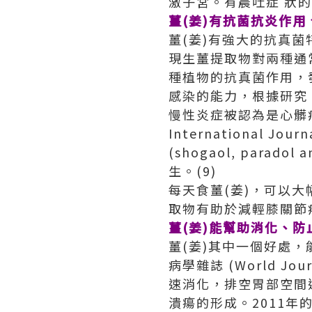
激子宮。有晨吐症 狀
薑(姜)有抗菌抗炎作用
薑(姜)有強大的抗真
現生薑提取物對兩種通常
種植物的抗真菌作用，
感染的能力，根據研究
慢性炎症被認為是心髒病
International J
(shogaol, par
生。(9)
每天食薑(姜)，可以大
取物有助於減輕膝關節
薑(姜)能幫助消化、防
薑(姜)其中一個好處
病學雜誌 (World Jo
速消化，排空胃部空間達
潰瘍的形成。2011