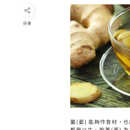
分享
薑(姜) 能夠作食材，
都是以生、乾薑(姜) 