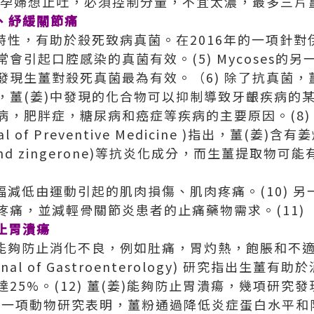
的孕婦想止吐，必須控制分量，不宜太濃，最多三片
、紓緩關節痛
菌特性，有助於殺死致病真菌。在2016年的一項針
會引起口腔感染的真菌有效。(5) Mycoses的另
發現生薑對殺死真菌最為有效。（6) 除了抗真菌，
，薑(姜)中發現的化合物可以抑制導致牙齦疾病的某
，肥胖症，糖尿病和癌症等疾病的主要原因。(8) 
ournal of Preventive Medicine )指出，薑
adol and zingerone)等抗炎化成分，而生薑提取
幅減低由運動引起的肌肉損傷、肌肉疼痛。(10) 
疼痛，並減輕骨關節炎患者的止痛藥物需求。(11)
止胃潰瘍
，能夠防止消化不良，例如肚痛，胃灼熱，飽脹和不
urnal of Gastroenterology) 研究指出生
25%。(12) 薑(姜)能夠防止胃潰瘍，幾項研究
年的一項動物研究表明，薑粉通過降低炎症蛋白水平