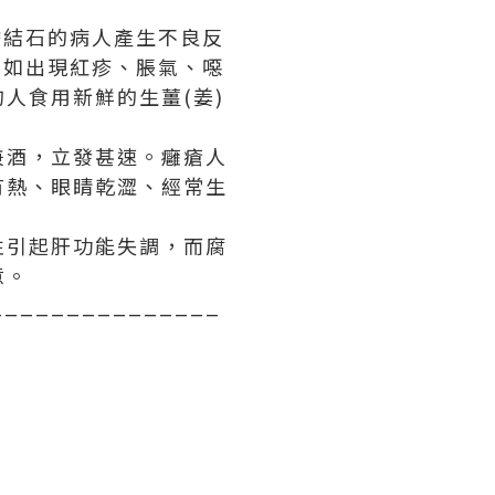
膽結石的病人產生不良反
例如出現紅疹、脹氣、噁
人食用新鮮的生薑(姜)
兼酒，立發甚速。癰瘡人
有熱、眼睛乾澀、經常生
性引起肝功能失調，而腐
意。
_______________