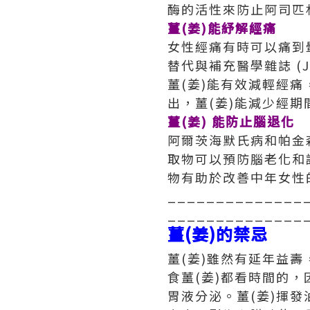
酶的活性來防止阿司匹林
薑(姜)能紓解經痛
女性經痛有時可以痛到
替代與補充醫學雜誌 (Journ
薑(姜)能有效減輕經痛，效果
出，薑(姜)能減少經期
薑(姜) 能防止腦退化
阿爾茨海默氏病和帕金
取物可以預防腦老化和認
物有助於改善中年女性
______________
______________
薑(姜)的禁忌
薑(姜)雖然有延年益
食薑(姜)都看時間的
胃液分泌。薑(姜)揮