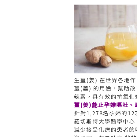
生薑(姜) 在世界各
薑(姜) 的用途，幫助改
辣素，具有效的抗氧化劑
薑(姜)能止孕婦嘔吐、
針對1,278名孕婦的
羅切斯特大學醫學中心 (Uni
減少接受化療的患者的