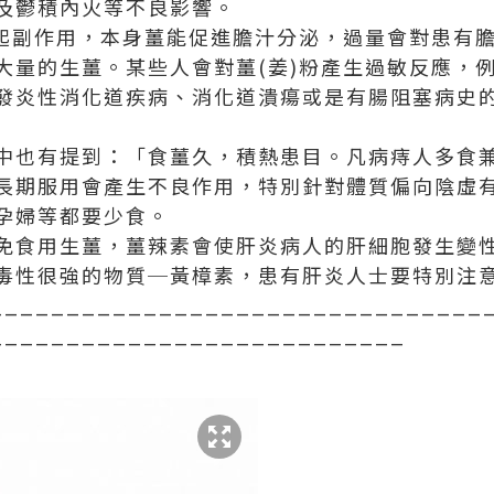
及鬱積內火等不良影響。
引起副作用，本身薑能促進膽汁分泌，過量會對患有
大量的生薑。某些人會對薑(姜)粉產生過敏反應，
發炎性消化道疾病、消化道潰瘍或是有腸阻塞病史的
中也有提到：「食薑久，積熱患目。凡病痔人多食
長期服用會產生不良作用，特別針對體質偏向陰虛
孕婦等都要少食。
免食用生薑，薑辣素會使肝炎病人的肝細胞發生變
毒性很強的物質─黃樟素，患有肝炎人士要特別注
________________________________
___________________________