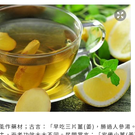
也能作藥材；古言：「早吃三片薑(姜)，勝過人參湯
為主，兩者功效大大不同。民間常言：「家備小薑(