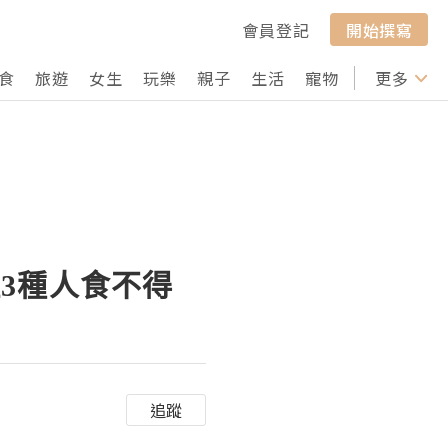
會員登記
開始撰寫
食
旅遊
女生
玩樂
親子
生活
寵物
行山
更多
打卡
3種人食不得
追蹤