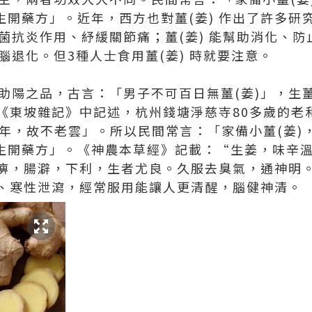
生開藥方」。近年，西方也對薑(姜) 作出了許多研究
抗菌抗炎作用、紓緩關節痛；薑(姜) 能幫助消化、防
止腦退化。但3種人士食用薑(姜) 時就要注意。
是助陽之品，古言：「男子不可百日無薑(姜)」，生
《東坡雜記》中記述，杭州錢塘淨慈寺80多歲的老
0年，故不老雲」。所以民間常言：「家備小薑(姜)
醫生開藥方」。《神農本草經》記載：“生姜，味辛
痹，腸澼，下利，生者尤良。久服去臭氣，通神明。
、寒性泄瀉，經常服用能讓人更清醒，腦健神清。