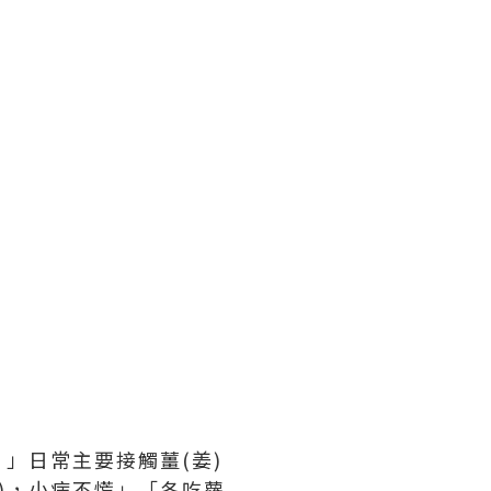
。」日常主要接觸薑(姜)
姜)，小病不慌」「冬吃蘿