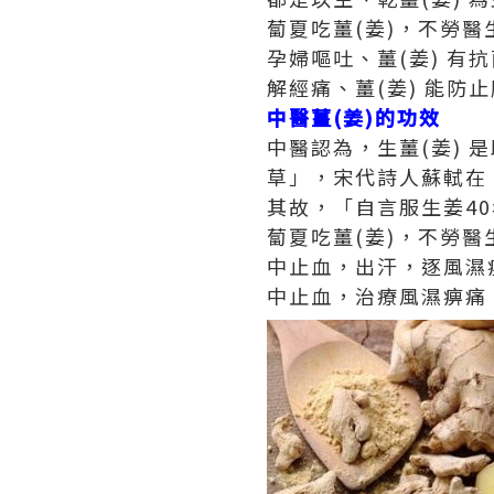
蔔夏吃薑(姜)，不勞醫
孕婦嘔吐、薑(姜) 有
解經痛、薑(姜) 能防
中醫薑(姜)的功效
中醫認為，生薑(姜) 
草」，宋代詩人蘇軾在
其故，「自言服生姜4
蔔夏吃薑(姜)，不勞
中止血，出汗，逐風濕
中止血，治療風濕痹痛