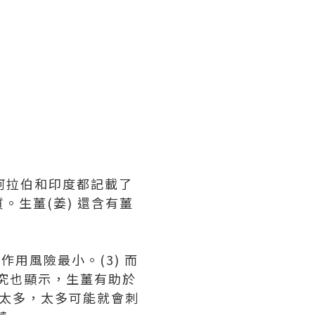
阿拉伯和印度都記載了
質。生薑(姜) 還含有薑
作用風險最小。(3) 而
er) 研究也顯示，生薑有助於
太多，太多可能就會刺