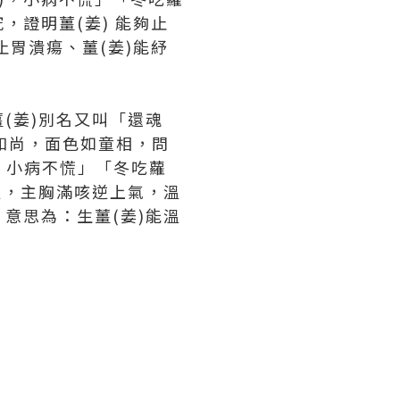
，證明薑(姜) 能夠止
止胃潰瘍、薑(姜)能紓
薑(姜)別名又叫「還魂
和尚，面色如童相，問
，小病不慌」「冬吃蘿
溫，主胸滿咳逆上氣，溫
意思為：生薑(姜)能溫