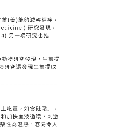
薑(姜)能夠減輕經痛，
Medicine ) 研究發現，
(14) 另一項研究也指
項動物研究發現，生薑提
一項研究還發現生薑提取
_______________
晚上吃薑，如食砒霜」，
強和加快血液循環，刺激
)藥性為溫熱，容易令人