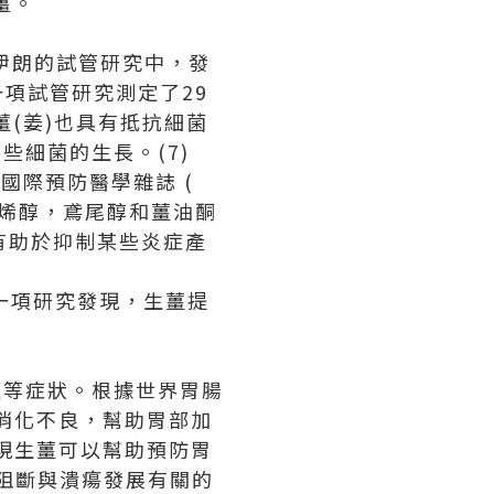
薑。
對伊朗的試管研究中，發
一項試管研究測定了29
薑(姜)也具有抵抗細菌
些細菌的生長。(7)
國際預防醫學雜誌 (
(姜)含有姜烯醇，鳶尾醇和薑油酮
物可能有助於抑制某些炎症產
另一項研究發現，生薑提
適等症狀。根據世界胃腸
薑有助於消化不良，幫助胃部加
發現生薑可以幫助預防胃
和阻斷與潰瘍發展有關的