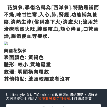
花旗參,學術名稱為[西洋參].特點是補而
不燥,味甘性寒,入心,肺,腎經,功能補氣養
陰.清熱生津(俗稱為下火/清虛火);適用於
治療陰虛火旺,肺虛咳血,煩心倦目,口乾舌
燥,腸熱便血等症狀.
美國花旗參
表面顏色: 黃褐色
體形: 較小,質地最重
紋理: 明顯橫向環紋
其他特點: 蘆頭較細或者沒有
加拿大花旗參
U Lifestyle 會使用Cookies來改善您的網站體驗，請確定
您同意接受本網站之
私隱政策和使用條款
才可繼續瀏覽。
表面顏色: 淡黃白色