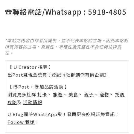
☎
聯絡電話/Whatsapp : 5918-4805
*本站之內容由作者所提供，並不代表本站的立場。因此本站對
所有博客的立場、真實性、準確性及完整性不負任何法律責
任。
【 U Creator 招募 】
出Post賺現金獎賞 l
登記《社群創作有價企劃》
【 睇Post + 參加品牌活動 】
瀏覽更多社群
打卡
丶
旅遊
丶
美食
丶
親子
丶
寵物
丶
扮靚
攻略
及
活動情報
U Blog開咗WhatsApp啦！發掘更多吃喝玩樂資訊！
Follow 我哋
！