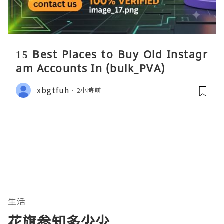
15 Best Places to Buy Old Instagr
am Accounts In (bulk_PVA)
xbgtfuh
2小時前
生活
花旗参知多少少