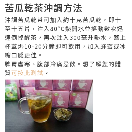
苦瓜乾茶沖調方法
沖調苦瓜乾茶可加入約十克苦瓜乾，即十
至十五片，注入80°C熱開水並搖動數次迅
速倒掉醒茶，再次注入300毫升熱水，蓋上
杯蓋焗10-20分鐘即可飲用，加入蜂蜜或冰
糖口感更佳。
脾胃虛寒、腹部冷痛忌飲。想了解您的體
質
可按此測試
。