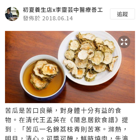
初夏養生店x李靈芸中醫療善工
追蹤
發佈於 2018.06.14
苦瓜是苦口良藥，對身體十分有益的食
物。在清代王孟英在《隨息居飲食譜
》提
到﹕「苦瓜一名錦荔枝青則苦寒。滌熱，
明目，清心。可醬可醃，鮮時燒肉，先瀹