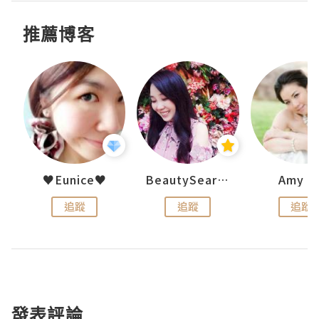
推薦博客
h 夏沫
♥Eunice♥
BeautySearch
Amy N
追蹤
追蹤
追蹤
發表評論