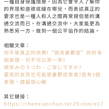
一種自身保護措施。因為它會令人了解你
的界限和道德底線在哪兒，而表述真正的
要求也是一種人和人之間再常規但是的溝
通交流而已。在溝通交流中，大家能更為
熟悉另一方，做到一個公平協作的結論。
相關文章：
你不是真正的快樂!“微笑憂鬱症”的好多
個表現，可不可以測一測?
微笑みのうつわ、ご存じですか?
愛笑的女孩也可能是憂鬱症患者?若有3個
表現，請留個心眼
其它鏈接：
https://chenxiaochun.tec29.com/e17