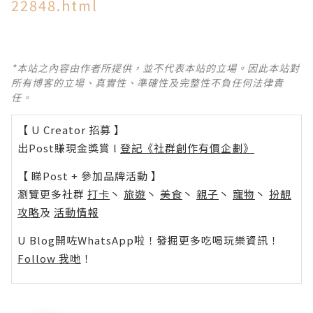
22848.html
*本站之內容由作者所提供，並不代表本站的立場。因此本站對
所有博客的立場、真實性、準確性及完整性不負任何法律責
任。
【 U Creator 招募 】
出Post賺現金獎賞 l
登記《社群創作有價企劃》
【 睇Post + 參加品牌活動 】
瀏覽更多社群
打卡
丶
旅遊
丶
美食
丶
親子
丶
寵物
丶
扮靚
攻略
及
活動情報
U Blog開咗WhatsApp啦！發掘更多吃喝玩樂資訊！
Follow 我哋
！