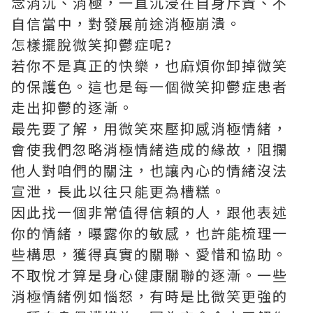
念消沉、消極，一直沉浸在自身斥責、不
自信當中，對發展前途消極崩潰。
怎樣擺脫微笑抑鬱症呢?
若你不是真正的快樂，也麻煩你卸掉微笑
的保護色。這也是每一個微笑抑鬱症患者
走出抑鬱的逐漸。
最先要了解，用微笑來壓抑感消極情緒，
會使我們忽略消極情緒造成的緣故，阻攔
他人對咱們的關注，也讓內心的情緒沒法
宣泄，長此以往只能更為槽糕。
因此找一個非常值得信賴的人，跟他表述
你的情緒，曝露你的敏感，也許能梳理一
些構思，獲得真實的關聯、愛惜和協助。
不取悅才算是身心健康關聯的逐漸。一些
消極情緒例如惱怒，有時是比微笑更強的