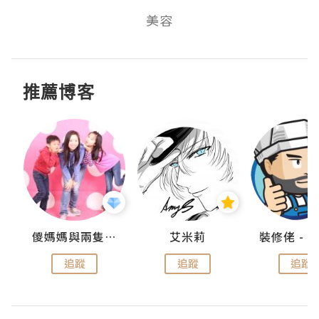
美容
推薦博客
點滴
儍媽媽與兩隻小魔怪之家
艾米莉
追蹤
追蹤
追蹤