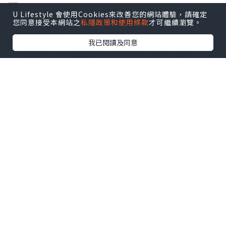
頭
。
U Lifestyle 會使用Cookies來改善您的網站體驗，請確定
光纖傳輸的8大優勢
您同意接受本網站之
私隱政策和使用條款
才可繼續瀏覽。
1.靈敏度高，不受電磁噪聲幹擾。
我已閱讀及同意
2、體積小、重量輕、壽命長、價格成本低
廉。
絕緣、高壓、高溫、耐腐蝕，適合在特殊
環境下工作。
4、幾何形狀可依環境設計要求進行調整，
訊號傳輸過程中容易。
5、高帶寬，通訊信息量大衰減小，傳輸安
全距離遠。
6.信號串聲音小，傳輸質量高。
7、保密性高。
8. 便於原材料的鋪設和搬運。
光纖的熔接與冷接