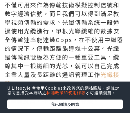
不僅可用來作為傳輸技術模擬控制信號和
數字經濟信號，而且我們可以得到滿足教
學視頻傳輸的需求。光纖傳輸系統一般通
過使用光纜進行，單根光導纖維的數據安
全傳輸速率能達幾Gbps，在不使用中繼器
的情況下，傳輸距離能達幾十公裏。光纖
是傳輸訊號極為方便的一種重要工具，纜
線其中一根纖細的光芯，就可以自己完成
企業大量及長距離的通訊管理工作
光纖接
頭
。
U Lifestyle 會使用Cookies來改善您的網站體驗，請確定
光纖傳輸的8大優勢
您同意接受本網站之
私隱政策和使用條款
才可繼續瀏覽。
1.靈敏度高，不受電磁噪聲幹擾。
我已閱讀及同意
2、體積小、重量輕、壽命長、價格成本低
廉。
絕緣、高壓、高溫、耐腐蝕，適合在特殊