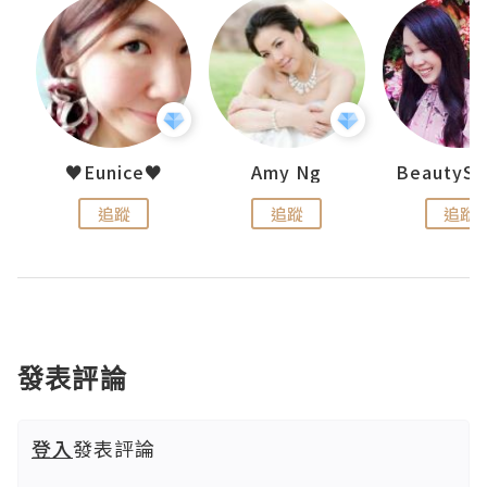
h 夏沫
♥Eunice♥
Amy Ng
追蹤
追蹤
追蹤
發表評論
登入
發表評論