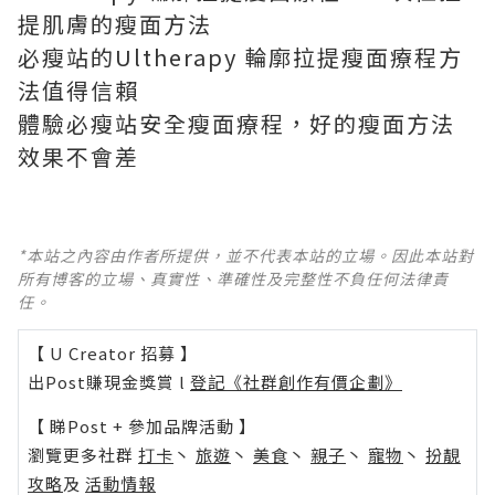
提肌膚的瘦面方法
必瘦站的Ultherapy 輪廓拉提瘦面療程方
法值得信賴
體驗必瘦站安全瘦面療程，好的瘦面方法
效果不會差
*本站之內容由作者所提供，並不代表本站的立場。因此本站對
所有博客的立場、真實性、準確性及完整性不負任何法律責
任。
【 U Creator 招募 】
出Post賺現金獎賞 l
登記《社群創作有價企劃》
【 睇Post + 參加品牌活動 】
瀏覽更多社群
打卡
丶
旅遊
丶
美食
丶
親子
丶
寵物
丶
扮靚
攻略
及
活動情報