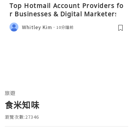
Top Hotmail Account Providers fo
r Businesses & Digital Marketers
Whitley Kim
10分鐘前
旅遊
食米知味
瀏覽次數:27346