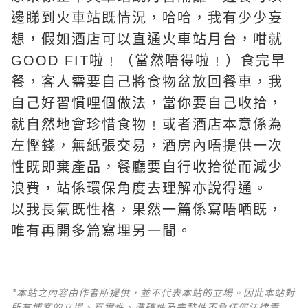
邊睇到火車站既情況，哈哈，我有少少妄
想，假如酒店可以直通火車站月台，咁就
GOOD FIT啦﹗（當然唔得啦﹗）食完早
餐，客人需要自己將食物盆放回餐車，我
自己好習慣哩個做法，當你要自己收拾，
就自然地會珍惜食物﹗或者酒店本意係為
左慳錢，無紙張交易，酒房內唔提供一次
性既即棄產品，餐廳要自行收拾從而減少
浪費，站係環保角度去理解亦說得通。
以我長氣既性格，果然一篇係寫唔哂既，
唯有再開多篇寫埋另一間。
*本站之內容由作者所提供，並不代表本站的立場。因此本站對
所有博客的立場、真實性、準確性及完整性不負任何法律責