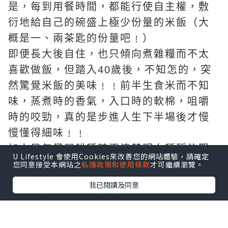
是，每到用餐時間，都能行使自主權，敷
衍地給自己的碗盛上極少份量的米飯（大
概是一、兩茶匙的份量吧﹗）
即便長大後自住，也只傾向煮雜糧而不太
喜歡做飯，但踏入40歲後，不知怎的，突
然驚覺米飯的美味﹗﹗前半生食米而不知
味，蒸煮時的香氣，入口時的軟棉，咀嚼
時的咬勁，真的是步進人生下半場後才慢
慢懂得細味﹗﹗
加上早年學習耕種時更清楚明白種稻的艱
U Lifestyle 會使用Cookies來改善您的網站體驗，請確定
辛，也許是認識多了，更懂欣賞米飯的精
您同意接受本網站之
私隱政策和使用條款
才可繼續瀏覽。
髓吧﹗﹗
我已閱讀及同意
老人家說，每個人都會有半生瓜，莫非，
我的是半生米﹖﹖
還依稀記得，小時候買米是到糧油雜貨店