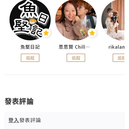
urnal
魚堅日記
思思賢 ChillMyBabe
rikala
追蹤
追蹤
追蹤
發表評論
登入
發表評論