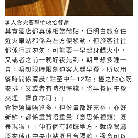
客人食完要幫忙收拾餐盆
其實酒店都真係相當體貼，佢明白旅客住
近火車站都係為左方便移動，但旅客往往
都係行式匆匆，可能要一早起身趕火車，
又或者之前一晚好夜先到，朝早想多睡一
會，唔想限時限刻迫客人趕早餐，所以用
餐時間係清晨4點至中午12點﹗極之貼心既
安排，又或者有時想慳錢，將早餐同午餐
夾埋一齊食亦可﹗﹗
食物選擇唔算多，但份量都好充裕，亦好
新鮮，都係重質唔重量（意思係種類）既
表現啦﹗﹗仲有個有趣既地方，就係餐廳
原來係正中央車站既月台隔離，邊食可以