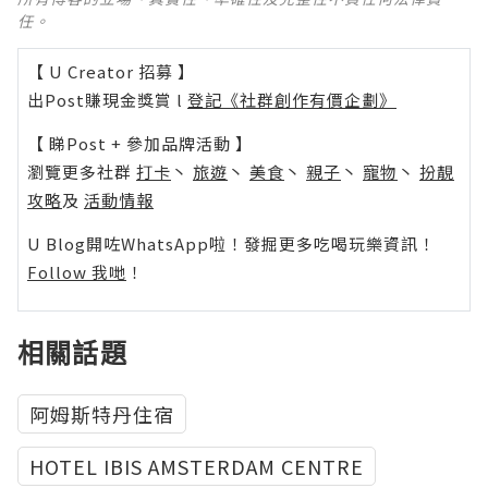
任。
【 U Creator 招募 】
出Post賺現金獎賞 l
登記《社群創作有價企劃》
【 睇Post + 參加品牌活動 】
瀏覽更多社群
打卡
丶
旅遊
丶
美食
丶
親子
丶
寵物
丶
扮靚
攻略
及
活動情報
U Blog開咗WhatsApp啦！發掘更多吃喝玩樂資訊！
Follow 我哋
！
相關話題
阿姆斯特丹住宿
HOTEL IBIS AMSTERDAM CENTRE