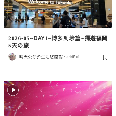
2026-05~DAY1~博多到埗篇~獨遊福岡
5天の旅
晴天公仔@生活悠閒館
3小時前