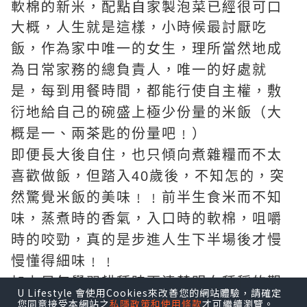
軟棉的新米，配點自家製泡菜已經很可口
大概，人生就是這樣，小時候最討厭吃
飯，作為家中唯一的女生，理所當然地成
為日常家務的總負責人，唯一的好處就
是，每到用餐時間，都能行使自主權，敷
衍地給自己的碗盛上極少份量的米飯（大
概是一、兩茶匙的份量吧﹗）
即便長大後自住，也只傾向煮雜糧而不太
喜歡做飯，但踏入40歲後，不知怎的，突
然驚覺米飯的美味﹗﹗前半生食米而不知
味，蒸煮時的香氣，入口時的軟棉，咀嚼
時的咬勁，真的是步進人生下半場後才慢
慢懂得細味﹗﹗
加上早年學習耕種時更清楚明白種稻的艱
U Lifestyle 會使用Cookies來改善您的網站體驗，請確定
辛，也許是認識多了，更懂欣賞米飯的精
您同意接受本網站之
私隱政策和使用條款
才可繼續瀏覽。