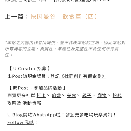
上一篇：
快閃曼谷 - 飲食篇（四）
*本站之內容由作者所提供，並不代表本站的立場。因此本站對
所有博客的立場、真實性、準確性及完整性不負任何法律責
任。
【 U Creator 招募 】
出Post賺現金獎賞 l
登記《社群創作有價企劃》
【 睇Post + 參加品牌活動 】
瀏覽更多社群
打卡
丶
旅遊
丶
美食
丶
親子
丶
寵物
丶
扮靚
攻略
及
活動情報
U Blog開咗WhatsApp啦！發掘更多吃喝玩樂資訊！
Follow 我哋
！