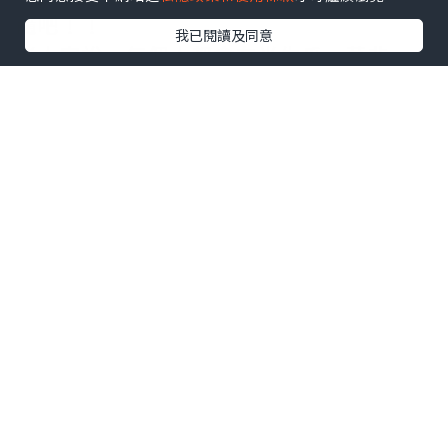
髓吧﹗﹗
我已閱讀及同意
老人家說，每個人都會有半生瓜，莫非，
我的是半生米﹖﹖
還依稀記得，小時候買米是到糧油雜貨店
買的年代，份量、品種也可因個人喜嗜調
配，店舖更會標明新米舊米，而舊米一般
都會比較相宜﹗﹗而現今社會，大多人買
米都該只會到超市買預先包裝好的，什麼
品牌，什麼重量都會有標明，但卻未必會
記錄出產日期，也就是說，所買的到底是
新米舊米，無法得知﹗
說了大半天，到底何謂之新米﹖又什麼是
舊米哩﹖﹗每個地方收割稻米的時間會有
所不同，但香港、台灣、日本（我想中國