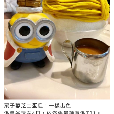
粟子蓉芝士蛋糕，一樣出色
係曼谷玩左4日，依然係最鍾意係T21。