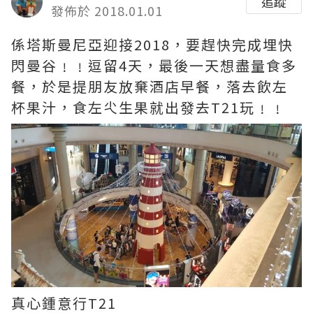
追蹤
發佈於 2018.01.01
係塔斯曼尼亞迎接2018，要趕快完成埋快
閃曼谷﹗﹗逗留4天，最後一天想盡量食多
餐，於是提朋友放棄酒店早餐，落去飲左
杯果汁，食左尐生果就出發去T21玩﹗﹗
真心鍾意行T21