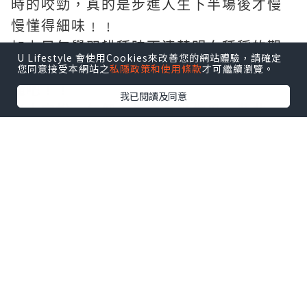
時的咬勁，真的是步進人生下半場後才慢
慢懂得細味﹗﹗
加上早年學習耕種時更清楚明白種稻的艱
U Lifestyle 會使用Cookies來改善您的網站體驗，請確定
辛，也許是認識多了，更懂欣賞米飯的精
您同意接受本網站之
私隱政策和使用條款
才可繼續瀏覽。
髓吧﹗﹗
我已閱讀及同意
老人家說，每個人都會有半生瓜，莫非，
我的是半生米﹖﹖
還依稀記得，小時候買米是到糧油雜貨店
買的年代，份量、品種也可因個人喜嗜調
配，店舖更會標明新米舊米，而舊米一般
都會比較相宜﹗﹗而現今社會，大多人買
米都該只會到超市買預先包裝好的，什麼
品牌，什麼重量都會有標明，但卻未必會
記錄出產日期，也就是說，所買的到底是
新米舊米，無法得知﹗