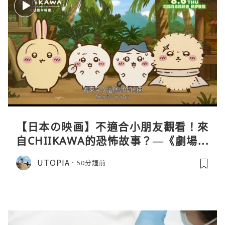
【日本の映画】不適合小朋友觀看！來
自CHIIKAWA的恐怖故事？—《劇場版
CHIIKAWA 人魚島的秘密》
UTOPIA
50分鐘前