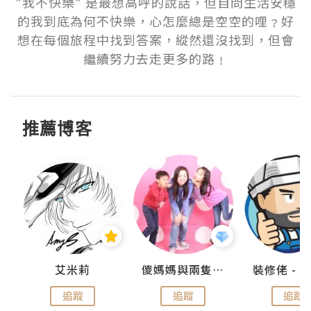
"我不快樂" 是最想高呼的說話，但自問生活安穩
的我到底為何不快樂，心怎麼總是空空的哩﹖好
想在每個旅程中找到答案，縱然還沒找到，但會
繼續努力去走更多的路﹗
推薦博客
點滴
艾米莉
儍媽媽與兩隻小魔怪之家
追蹤
追蹤
追蹤