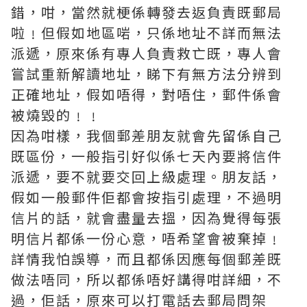
錯，咁，當然就梗係轉發去返負責既郵局
啦﹗但假如地區啱，只係地址不詳而無法
派遞，原來係有專人負責救亡既，專人會
嘗試重新解讀地址，睇下有無方法分辨到
正確地址，假如唔得，對唔住，郵件係會
被燒毀的﹗﹗
因為咁樣，我個郵差朋友就會先留係自己
既區份，一般指引好似係七天內要將信件
派遞，要不就要交回上級處理。朋友話，
假如一般郵件佢都會按指引處理，不過明
信片的話，就會盡量去搵，因為覺得每張
明信片都係一份心意，唔希望會被棄掉﹗
詳情我怕誤導，而且都係因應每個郵差既
做法唔同，所以都係唔好講得咁詳細，不
過，佢話，原來可以打電話去郵局問架