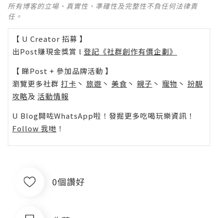
所有博客的立場、真實性、準確性及完整性不負任何法律責
任。
【 U Creator 招募 】
出Post賺現金獎賞 l
登記《社群創作有價企劃》
【 睇Post + 參加品牌活動 】
瀏覽更多社群
打卡
丶
旅遊
丶
美食
丶
親子
丶
寵物
丶
扮靚
攻略
及
活動情報
U Blog開咗WhatsApp啦！發掘更多吃喝玩樂資訊！
Follow 我哋
！
0個讚好