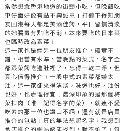
當然想念香港地道的街頭小吃，但晚飯吃
車仔面好像有點不夠誠意﹗打聽下得知朋
友回港每天都是美酒佳餚，平日習慣清淡
的她腸胃有點吃不消﹗本來要吃的日本菜
也臨時改為素菜﹗
這一家也是經另一位朋友推介，確實不
錯，相當有水準，當晚點的菜式，名字全
都跟菜餚吃進肚裡了，忘得一乾二淨，但
真心值得推介﹗一般中式的素菜都嫌太
油，這一家卻來得清淡，味道也好，油份
也好，也處理得宜﹗最深印象的是那個梅
菜扣肉（唯一記得名字的菜），就連不愛
吃素的那一位也讚口不絕﹗還有就是店員
推介的包點﹗真的無法想起名字，我想到
食店推介的網站該能找到，就不煩了﹗包