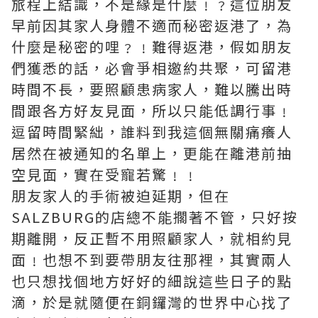
旅程上結識，不是緣是什麼﹗﹖這位朋友
早前因其家人身體不適而秘密返港了，為
什麼是秘密的哩﹖﹗難得返港，假如朋友
們獲悉的話，必會爭相邀約共聚，可留港
時間不長，要照顧患病家人，難以騰出時
間跟各方好友見面，所以只能低調行事﹗
逗留時間緊絀，誰料到我這個無關痛癢人
居然在被通知的名單上，更能在離港前抽
空見面，實在受寵若驚﹗﹗
朋友家人的手術被迫延期，但在
SALZBURG的店總不能擱著不管，只好按
期離開，反正暫不用照顧家人，就相約見
面﹗也想不到要帶朋友往那裡，其實兩人
也只想找個地方好好的細說這些日子的點
滴，於是就隨便在銅鑼灣的世界中心找了