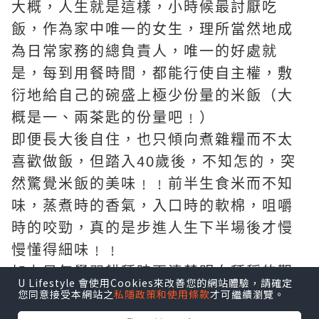
大概，人生就是這樣，小時候最討厭吃
飯，作為家中唯一的女生，理所當然地成
為日常家務的總負責人，唯一的好處就
是，每到用餐時間，都能行使自主權，敷
衍地給自己的碗盛上極少份量的米飯（大
概是一、兩茶匙的份量吧﹗）
即便長大後自住，也只傾向煮雜糧而不太
喜歡做飯，但踏入40歲後，不知怎的，突
然驚覺米飯的美味﹗﹗前半生食米而不知
味，蒸煮時的香氣，入口時的軟棉，咀嚼
時的咬勁，真的是步進人生下半場後才慢
慢懂得細味﹗﹗
加上早年學習耕種時更清楚明白種稻的艱
U Lifestyle 會使用Cookies來改善您的網站體驗，請確定
辛，也許是認識多了，更懂欣賞米飯的精
您同意接受本網站之
私隱政策和使用條款
才可繼續瀏覽。
髓吧﹗﹗