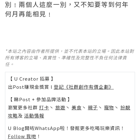
別﹗兩個人這麼一別，又不知要等到何年
何月再能相見﹗
*本站之內容由作者所提供，並不代表本站的立場。因此本站對
所有博客的立場、真實性、準確性及完整性不負任何法律責
任。
【 U Creator 招募 】
出Post賺現金獎賞 l
登記《社群創作有價企劃》
【 睇Post + 參加品牌活動 】
瀏覽更多社群
打卡
丶
旅遊
丶
美食
丶
親子
丶
寵物
丶
扮靚
攻略
及
活動情報
U Blog開咗WhatsApp啦！發掘更多吃喝玩樂資訊！
Follow 我哋
！