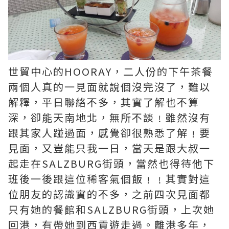
世貿中心的HOORAY，二人份的下午茶餐
兩個人真的一見面就說個沒完沒了，難以
解釋，平日聯絡不多，其實了解也不算
深，卻能天南地北，無所不談﹗雖然沒有
跟其家人踫過面，感覺卻很熟悉了解﹗要
見面，又豈能只我一日，當天是跟大叔一
起走在SALZBURG街頭，當然也得待他下
班後一後跟這位稀客氣個飯﹗﹗其實對這
位朋友的認識實的不多，之前四次見面都
只有她的餐館和SALZBURG街頭，上次她
回港，有帶她到西貢遊走過。離港多年，