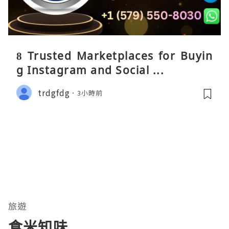
8 Trusted Marketplaces for Buyin
g Instagram and Social ...
trdgfdg
3小時前
旅遊
食米知味