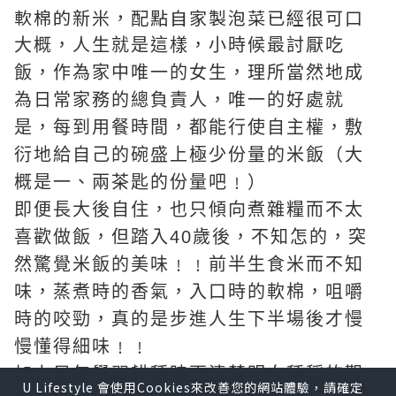
軟棉的新米，配點自家製泡菜已經很可口
大概，人生就是這樣，小時候最討厭吃
飯，作為家中唯一的女生，理所當然地成
為日常家務的總負責人，唯一的好處就
是，每到用餐時間，都能行使自主權，敷
衍地給自己的碗盛上極少份量的米飯（大
概是一、兩茶匙的份量吧﹗）
即便長大後自住，也只傾向煮雜糧而不太
喜歡做飯，但踏入40歲後，不知怎的，突
然驚覺米飯的美味﹗﹗前半生食米而不知
味，蒸煮時的香氣，入口時的軟棉，咀嚼
時的咬勁，真的是步進人生下半場後才慢
慢懂得細味﹗﹗
加上早年學習耕種時更清楚明白種稻的艱
U Lifestyle 會使用Cookies來改善您的網站體驗，請確定