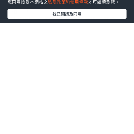
辛，也許是認識多了，更懂欣賞米飯的精
您同意接受本網站之
私隱政策和使用條款
才可繼續瀏覽。
髓吧﹗﹗
我已閱讀及同意
老人家說，每個人都會有半生瓜，莫非，
我的是半生米﹖﹖
還依稀記得，小時候買米是到糧油雜貨店
買的年代，份量、品種也可因個人喜嗜調
配，店舖更會標明新米舊米，而舊米一般
都會比較相宜﹗﹗而現今社會，大多人買
米都該只會到超市買預先包裝好的，什麼
品牌，什麼重量都會有標明，但卻未必會
記錄出產日期，也就是說，所買的到底是
新米舊米，無法得知﹗
說了大半天，到底何謂之新米﹖又什麼是
舊米哩﹖﹗每個地方收割稻米的時間會有
所不同，但香港、台灣、日本（我想中國