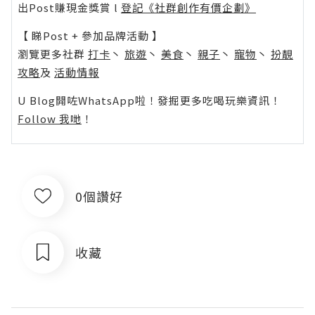
出Post賺現金獎賞 l
登記《社群創作有價企劃》
【 睇Post + 參加品牌活動 】
瀏覽更多社群
打卡
丶
旅遊
丶
美食
丶
親子
丶
寵物
丶
扮靚
攻略
及
活動情報
U Blog開咗WhatsApp啦！發掘更多吃喝玩樂資訊！
Follow 我哋
！
0個讚好
收藏