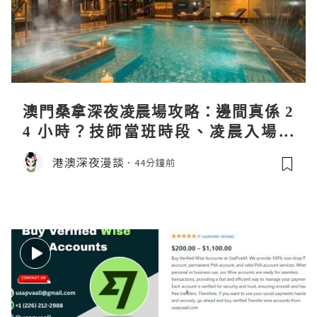
澳門桑拿深夜凌晨場攻略：邊間真係 2
4 小時？技師當班時段、凌晨入場流
程、過夜安排一次過講清
港澳深夜漫談
44分鐘前