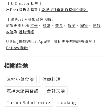
【 U Creator 招募 】
出Post賺現金獎賞 l
登記《社群創作有價企劃》
【 睇Post + 參加品牌活動 】
瀏覽更多社群
打卡
丶
旅遊
丶
美食
丶
親子
丶
寵物
丶
扮靚
攻略
及
活動情報
U Blog開咗WhatsApp啦！發掘更多吃喝玩樂資訊！
Follow 我哋
！
相關話題
涼拌小菜食譜
健康料理
涼拌大頭菜食譜
台韓夫婦
Turnip Salad recipe
cooking