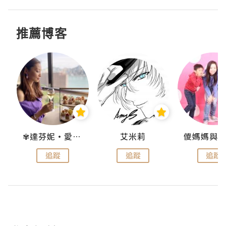
推薦博客
點滴
✾達芬妮•愛孩子•愛生活✾
艾米莉
追蹤
追蹤
追蹤