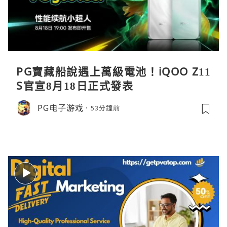
PG寶藏船說遇上萬級電池！iQOO Z11
S官宣8月18日正式發表
PG电子游戏
53分鐘前