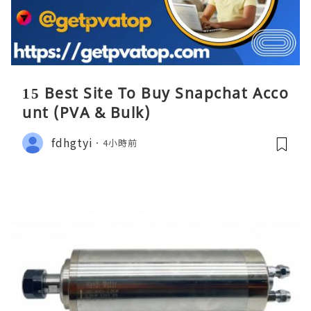
15 Best Site To Buy Snapchat Acco
unt (PVA & Bulk)
fdhgtyi
4小時前