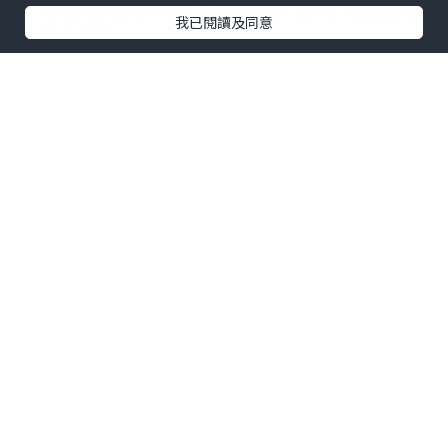
全球暢銷理財作家，羅伯特T清崎
《富爸爸
我已閱讀及同意
有錢有理》
書中提到的 超關鍵致富概念，大部分的人都在E , S
象限，但是B, I 卻賺走了世界大部分的錢!!
看看一下你目前在哪個象限?
擺脫瞎忙人生，擁有人生更多的選擇權，我們需要了
解世界金錢如何運轉的四個象限。
走在對的路上，你才能把力氣放在對的地方加速實現
你的目標!
非居住在韓國的外國人註冊消費者會員公告
艾多美印度、艾多美巴西、艾多美哥倫比亞，可事先
進行會員註冊。
艾多美韓國（創始國）、台灣、馬來西亞、新加坡、
柬埔寨、美國、加拿大、日本、墨西哥、菲律賓、泰
國、澳洲、紐西蘭、印尼、俄羅斯