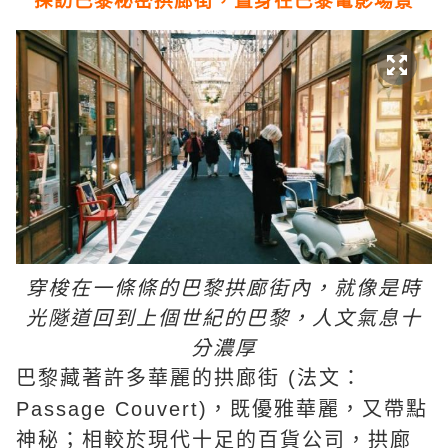
探訪巴黎秘密拱廊街，置身在巴黎電影場景
穿梭在一條條的巴黎拱廊街內，就像是時
光隧道回到上個世紀的巴黎，人文氣息十
分濃厚
巴黎藏著許多華麗的拱廊街 (法文：
Passage Couvert)，既優雅華麗，又帶點
神秘；相較於現代十足的百貨公司，拱廊