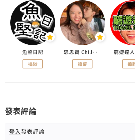
urnal
魚堅日記
思思賢 ChillMyBabe
追蹤
追蹤
追蹤
發表評論
登入
發表評論