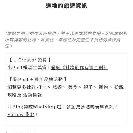
道地的旅遊資訊
*本站之內容由作者所提供，並不代表本站的立場。因此本站對
所有博客的立場、真實性、準確性及完整性不負任何法律責
任。
【 U Creator 招募 】
出Post賺現金獎賞 l
登記《社群創作有價企劃》
【 睇Post + 參加品牌活動 】
瀏覽更多社群
打卡
丶
旅遊
丶
美食
丶
親子
丶
寵物
丶
扮靚
攻略
及
活動情報
U Blog開咗WhatsApp啦！發掘更多吃喝玩樂資訊！
Follow 我哋
！