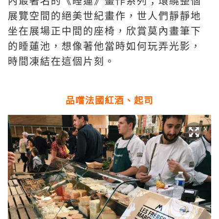
內最著名的《睡蓮》畫作系列；環繞整個
展覽空間的絕美世紀畫作，世人們靜靜地
坐在展場正中間的座椅，欣賞莫內畫筆下
的睡蓮池，想像著他當時如何玩弄光影，
時間凍結在這個片刻。
品嚐法國紅酒、起司