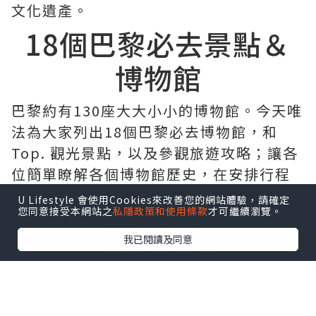
文化遺產。
18個巴黎必去景點＆
博物館
巴黎約有130座大大小小的博物館。今天唯
法為大家列出18個巴黎必去博物館，和
Top. 觀光景點，以及參觀旅遊攻略；讓各
位簡單瞭解各個博物館歷史，在安排行程
選擇自己喜歡的博物館。
U Lifestyle 會使用Cookies來改善您的網站體驗，請確定
您同意接受本網站之
私隱政策和使用條款
才可繼續瀏覽。
巴黎聖母院
我已閱讀及同意
Cathédrale Notre-Dame
de Paris