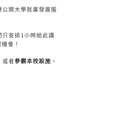
港公開大學就業發展服
1
們只安排
小時給此講
握機會！
，或者
參觀本校設施
。