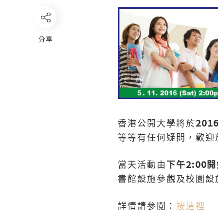
分享
201
香港公開大學將於
等等有任何疑問，歡迎
2:00
當天活動由
下午
開
書館設施參觀及校園設
詳情請參閱：
按這裡