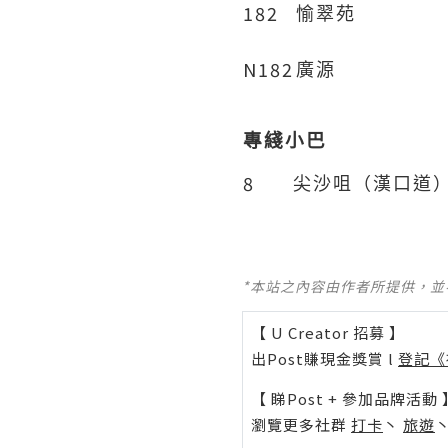
182
愉翠苑
N182
廣源
專綫小巴
8
尖沙咀（漢口道
*本站之內容由作者所提供，
【 U Creator 招募 】
出Post賺現金獎賞 l
登記《
【 睇Post + 參加品牌活動 
瀏覽更多社群
打卡
丶
旅遊