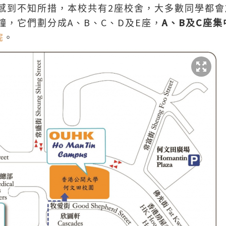
2
感到不知所措，本校共有
座校舍，大多數同學都會
A
B
C
D
E
A
B
C
鐘，它們劃分成
、
、
、
及
座，
、
及
座集
院
。