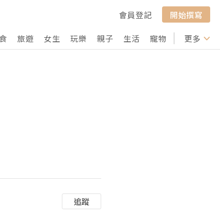
會員登記
開始撰寫
食
旅遊
女生
玩樂
親子
生活
寵物
行山
更多
打卡
追蹤