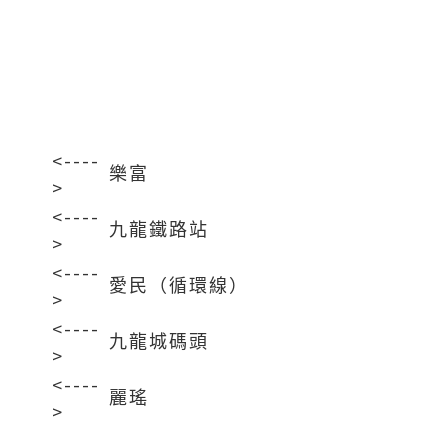
<----
樂富
>
<----
九龍鐵路站
>
<----
）
愛民（循環線）
>
<----
九龍城碼頭
>
<----
麗瑤
>