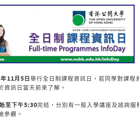
6
11
5
年
月
日
舉行全日制課程資訊日，若同學對課程
於資訊日當天前來了解。
5:30
始至下午
完結，分別有一般入學講座及諮詢服
施參觀。