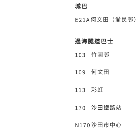
城巴
E21A
何文田（愛民邨
過海隧道巴士
103
竹園邨
109
何文田
113
彩虹
170
沙田鐵路站
N170
沙田巿中心