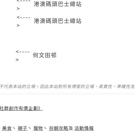
<----
港澳碼頭巴士總站
>
<----
港澳碼頭巴士總站
>
<----
）
何文田邨
>
並不代表本站的立場。因此本站對所有博客的立場、真實性、準確性
社群創作有價企劃》
】
丶
美食
丶
親子
丶
寵物
丶
扮靚攻略
及
活動情報