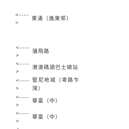
<----
）
東涌（逸東邨）
>
<----
蒲飛路
>
<----
港澳碼頭巴士總站
>
<----
堅尼地城（卑路乍
>
灣）
<----
華富（中）
>
<----
華富（中）
>