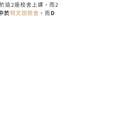
2
2
於這
座校舍上課，而
D
中於
何文田校舍
，而