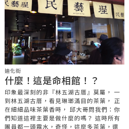
迪化街
什麼！這是命相館！？
印象最深刻的非『林五湖古厝』莫屬， 一
到林五湖古厝，看見琳瑯滿目的茶葉， 正
在細細品味茶葉香時， 邱大哥問我們：你
們知道這裡主要是做什麼的嗎？ 這時所有
團員都一頭霧水，奇怪，這麼多茶葉，還