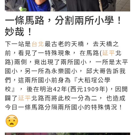
一條馬路，分割兩所小學！
妙哉！
下一站是
台北
最古老的天橋， 去天橋之
前，看見了一特殊現象， 在馬路(
延平
北
路)兩側，竟出現了兩所國小， 一所是太平
國小，另一所為永樂國小， 邱大哥告訴我
們，這兩所國小前身為『大稻埕公學
校』， 後在明治42年(西元1909年)，因開
闢了
延平
北路而將此校一分為二， 也造成
今日一條馬路分隔兩所國小的特殊情況！