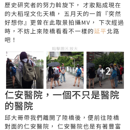
歷史研究者的努力斡旋下， 才妝點成現在
的大稻埕文化天橋， 五月天的一首『突然
好想你』更曾在此取景拍攝MV， 下次經過
時，不妨上來陸橋看看不一樣的
延平
北路
吧！
點擊圖片放大
+2
仁安醫院，一個不只是醫院
的醫院
邱大哥帶我們離開了陸橋後，便前往陸橋
對面的仁安醫院， 仁安醫院也是有著豐富