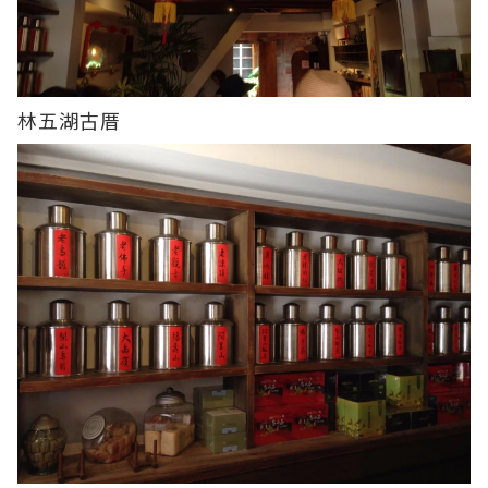
林五湖古厝