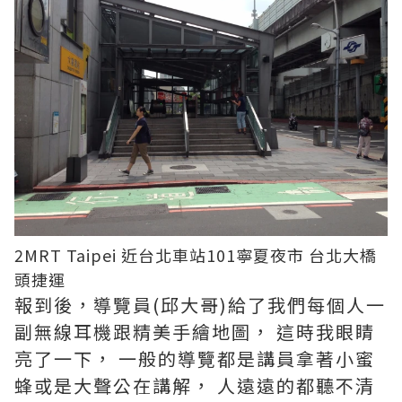
2MRT Taipei 近台北車站101寧夏夜市 台北大橋
頭捷運
報到後，導覽員(邱大哥)給了我們每個人一
副無線耳機跟精美手繪地圖， 這時我眼睛
亮了一下， 一般的導覽都是講員拿著小蜜
蜂或是大聲公在講解， 人遠遠的都聽不清