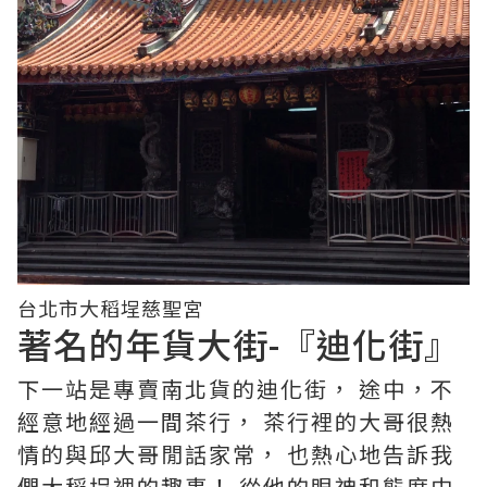
台北市大稻埕慈聖宮
著名的年貨大街-『迪化街』
下一站是專賣南北貨的迪化街， 途中，不
經意地經過一間茶行， 茶行裡的大哥很熱
情的與邱大哥閒話家常， 也熱心地告訴我
們大稻埕裡的趣事！ 從他的眼神和態度中