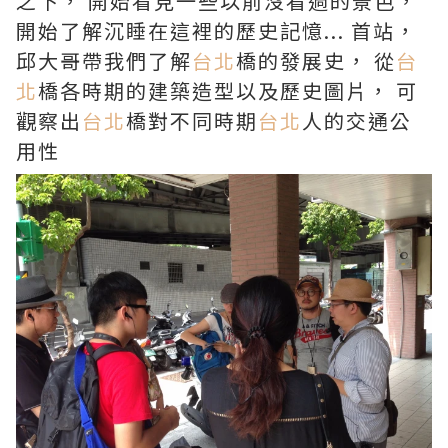
之下， 開始看見一些以前沒看過的景色，
開始了解沉睡在這裡的歷史記憶... 首站，
邱大哥帶我們了解
台北
橋的發展史， 從
台
北
橋各時期的建築造型以及歷史圖片， 可
觀察出
台北
橋對不同時期
台北
人的交通公
用性