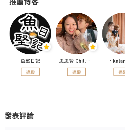
推薦博客
urnal
魚堅日記
思思賢 ChillMyBabe
rikala
追蹤
追蹤
追蹤
發表評論