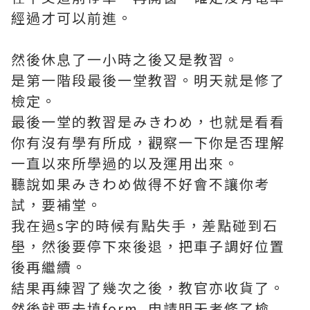
經過才可以前進。
然後休息了一小時之後又是教習。
是第一階段最後一堂教習。明天就是修了
檢定。
最後一堂的教習是みきわめ，也就是看看
你有沒有學有所成，觀察一下你是否理解
一直以來所學過的以及運用出來。
聽說如果みきわめ做得不好會不讓你考
試，要補堂。
我在過s字的時候有點失手，差點碰到石
壆，然後要停下來後退，把車子調好位置
後再繼續。
結果再練習了幾次之後，教官亦收貨了。
然後就要去填form, 申請明天考修了檢