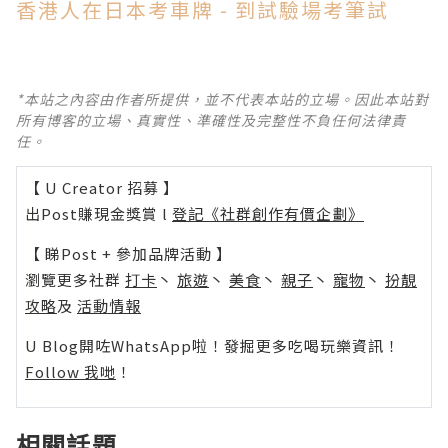
香港人在日本考車牌 - 到試驗場考筆試
*本站之內容由作者所提供，並不代表本站的立場。因此本站對
所有博客的立場、真實性、準確性及完整性不負任何法律責
任。
【 U Creator 招募 】
出Post賺現金獎賞 l
登記《社群創作有價企劃》
【 睇Post + 參加品牌活動 】
瀏覽更多社群
打卡
丶
旅遊
丶
美食
丶
親子
丶
寵物
丶
扮靚
攻略
及
活動情報
U Blog開咗WhatsApp啦！發掘更多吃喝玩樂資訊！
Follow 我哋
！
相關話題