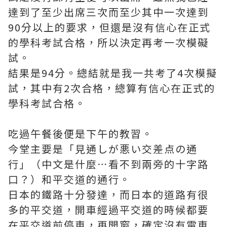
達到了至少出席三次而至少其中一次達到
90分以上的要求，但還是沒有信心在正式
的學科考試合格，所以決定再考一次模礙
試。
結果是94分。總結就是我一共考了4次模擬
試，其中有2次合格，總算有信心在正式的
學科考試合格。
吃過午餐後便是下午的教習。
今堂主要是「見通しが悪い交差点の通
行」（中文是什麼⋯看不到兩旁的十字路
口？）和平交道的通行。
日本的鐵路十分發達，而日本的道路有很
多的平交道，開車經過平交道的時候都要
在平交道前停車，再開窗，確定沒有電車