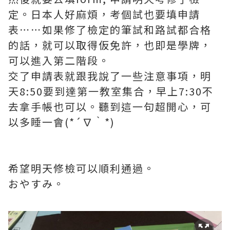
定。日本人好麻煩，考個試也要填申請
表⋯⋯如果修了檢定的筆試和路試都合格
的話，就可以取得仮免許，也即是學牌，
可以進入第二階段。
交了申請表就跟我說了一些注意事項，明
天8:50要到達第一教室集合，早上7:30不
去拿手帳也可以。聽到這一句超開心，可
以多睡一會(*´∇｀*)
希望明天修檢可以順利通過。
おやすみ。