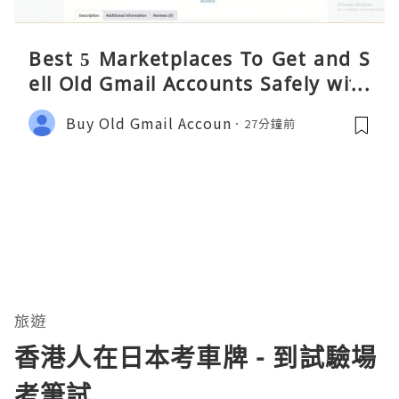
Best 5 Marketplaces To Get and S
ell Old Gmail Accounts Safely with
Fast Delivery in 2026
Buy Old Gmail Accoun
27分鐘前
旅遊
香港人在日本考車牌 - 到試驗場
考筆試