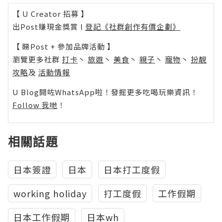
【 U Creator 招募 】
出Post賺現金獎賞 l
登記《社群創作有價企劃》
【 睇Post + 參加品牌活動 】
瀏覽更多社群
打卡
丶
旅遊
丶
美食
丶
親子
丶
寵物
丶
扮靚
攻略
及
活動情報
U Blog開咗WhatsApp啦！發掘更多吃喝玩樂資訊！
Follow 我哋
！
相關話題
日本簽證
日本
日本打工度假
working holiday
打工度假
工作假期
日本工作假期
日本wh