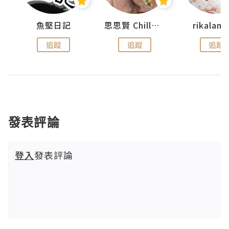
urnal
魚堅日記
思思賢 ChillMyBabe
rikala
追蹤
追蹤
追蹤
發表評論
登入
發表評論