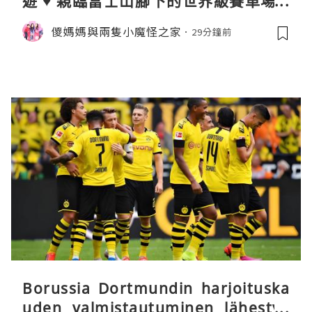
遊 ♥ 親臨富士山腳下的世界級賽車場 F
uji SpeedWay。參觀富士賽車博物
儍媽媽與兩隻小魔怪之家
29分鐘前
館。到觀景餐廳邊觀賞賽車邊嘆午餐
Borussia Dortmundin harjoituska
uden valmistautuminen lähestyy