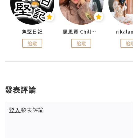
urnal
魚堅日記
思思賢 ChillMyBabe
rikala
追蹤
追蹤
追蹤
發表評論
登入
發表評論