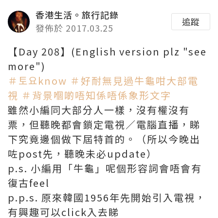
香港生活。旅行記錄
追蹤
發佈於 2017.03.25
【Day 208】(English version plz "see
more")
＃토요know
＃好耐無見過牛龜咁大部電
視
＃背景嗰啲唔知係唔係象形文字
雖然小編同大部分人一樣，沒有權沒有
票，但聽晚都會鎖定電視／電腦直播，睇
下究竟邊個做下屆特首的。（所以今晚出
咗post先，聽晚未必update）
p.s. 小編用「牛龜」呢個形容詞會唔會有
復古feel
p.p.s. 原來韓國1956年先開始引入電視，
有興趣可以click入去睇