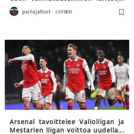
päätöstään
paitojafoot
32分鐘前
Arsenal tavoittelee Valioliigan ja
Mestarien liigan voittoa uudella k