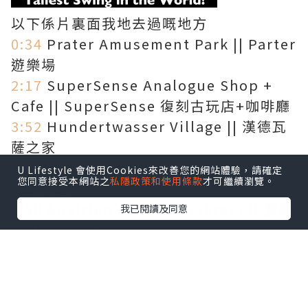
以下係片裏面我地去過嘅地方
0:34
Prater Amusement Park || Parter
遊樂場
2:17
SuperSense Analogue Shop +
Cafe || SuperSense 復刻古玩店+咖啡廳
3:52
Hundertwasser Village || 漢德瓦
薩之家
5:16
McDonald’s in Vienna || 去維也
U Lifestyle 會使用Cookies來改善您的網站體驗，請確定
您同意接受本網站之
私隱政策和使用條款
才可繼續瀏覽。
納食M記
6:50
Austrian National Library || 奧地
我已閱讀及同意
利國家圖書館
9:15
Non-Dairy Chai Tea Ice-cream ||
品嚐素食Chai Tea雪糕
如果鍾意條短片嘅話, 記得subscribe,