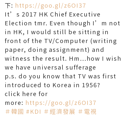
下:
https://goo.gl/z6OI37
It’s 2017 HK Chief Executive
Election tmr. Even though I’m not
in HK, I would still be sitting in
front of the TV/Computer (writing
paper, doing assignment) and
witness the result. Hm…how I wish
we have universal sufferage
p.s. do you know that TV was first
introduced to Korea in 1956?
click here for
more:
https://goo.gl/z6OI37
＃韓國
#KDI
＃經濟發展
＃電視