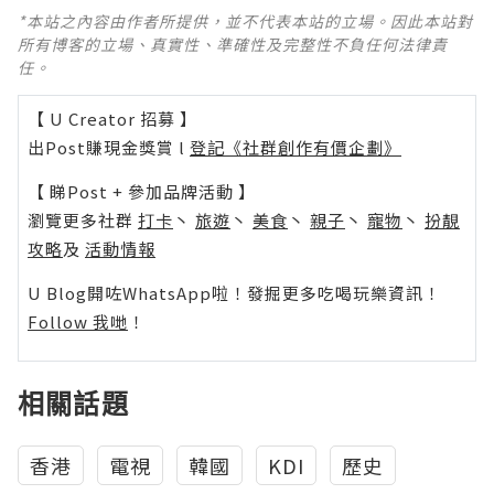
*本站之內容由作者所提供，並不代表本站的立場。因此本站對
所有博客的立場、真實性、準確性及完整性不負任何法律責
任。
【 U Creator 招募 】
出Post賺現金獎賞 l
登記《社群創作有價企劃》
【 睇Post + 參加品牌活動 】
瀏覽更多社群
打卡
丶
旅遊
丶
美食
丶
親子
丶
寵物
丶
扮靚
攻略
及
活動情報
U Blog開咗WhatsApp啦！發掘更多吃喝玩樂資訊！
Follow 我哋
！
相關話題
香港
電視
韓國
KDI
歷史