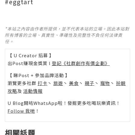
#eggtart
*本站之內容由作者所提供，並不代表本站的立場。因此本站對
所有博客的立場、真實性、準確性及完整性不負任何法律責
任。
【 U Creator 招募 】
出Post賺現金獎賞 l
登記《社群創作有價企劃》
【 睇Post + 參加品牌活動 】
瀏覽更多社群
打卡
丶
旅遊
丶
美食
丶
親子
丶
寵物
丶
扮靚
攻略
及
活動情報
U Blog開咗WhatsApp啦！發掘更多吃喝玩樂資訊！
Follow 我哋
！
相關話題