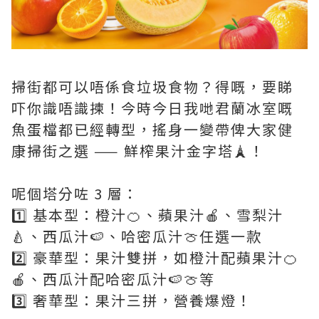
掃街都可以唔係食垃圾食物？得嘅，要睇
吓你識唔識揀！今時今日我哋君蘭冰室嘅
魚蛋檔都已經轉型，搖身一變帶俾大家健
康掃街之選 —— 鮮榨果汁金字塔🗼！
呢個塔分咗 3 層：
1️⃣ 基本型：橙汁🍊、蘋果汁🍎、雪梨汁
🍐、西瓜汁🍉、哈密瓜汁🍈任選一款
2️⃣ 豪華型：果汁雙拼，如橙汁配蘋果汁🍊
🍎、西瓜汁配哈密瓜汁🍉🍈等
3️⃣ 奢華型：果汁三拼，營養爆燈！