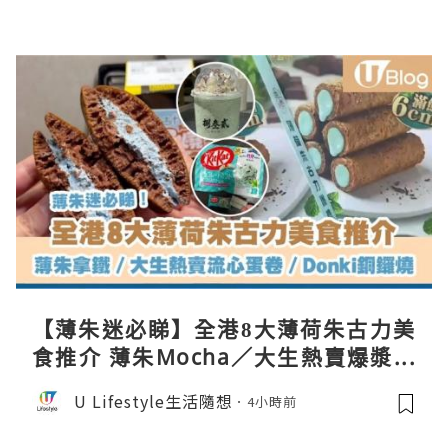
【薄朱迷必睇】全港8大薄荷朱古力美
食推介 薄朱Mocha／大生熱賣爆漿蛋
卷／Donki銅鑼燒
U Lifestyle生活隨想
4小時前