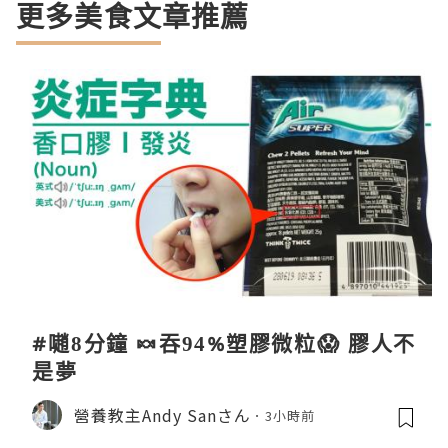
更多美食文章推薦
#𡁻8分鐘 🍬吞94%塑膠微粒😱 膠人不
是夢
營養教主Andy Sanさん
3小時前