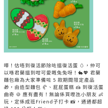
嘩！估唔到復活節除咗搵復活蛋 🥚，仲可
以喺君蘭搵到咁可愛嘅兔兔呀！🐇💖 君蘭
麵包廠為大家準備咗 5 款期間限定產品
🎁，由造型麵包 🥐、屁屁蛋糕 🍰 到復活蛋
曲奇 🍪 應有盡有！無論係買嚟氹小朋友 👶
玩，定係成班Friend子打卡 📸，通通都超