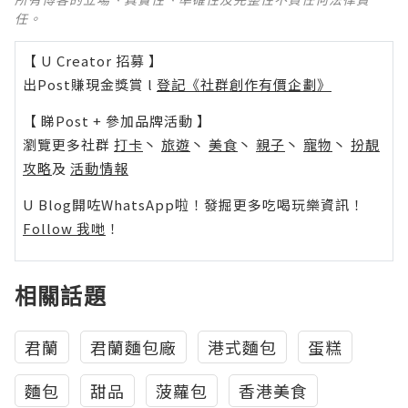
任。
【 U Creator 招募 】
出Post賺現金獎賞 l
登記《社群創作有價企劃》
【 睇Post + 參加品牌活動 】
瀏覽更多社群
打卡
丶
旅遊
丶
美食
丶
親子
丶
寵物
丶
扮靚
攻略
及
活動情報
U Blog開咗WhatsApp啦！發掘更多吃喝玩樂資訊！
Follow 我哋
！
相關話題
君蘭
君蘭麵包廠
港式麵包
蛋糕
麵包
甜品
菠蘿包
香港美食