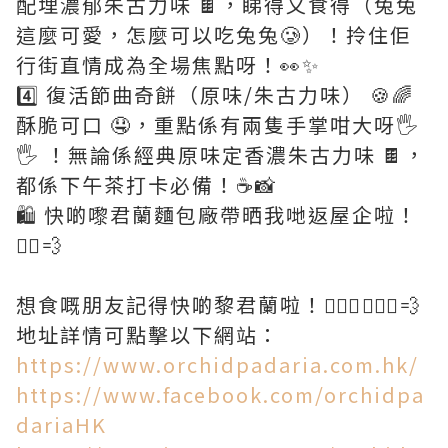
配埋濃郁朱古力味 🍫，睇得又食得（兔兔
這麼可愛，怎麼可以吃兔兔🥲）！拎住佢
行街直情成為全場焦點呀！👀✨
4️⃣ 復活節曲奇餅（原味/朱古力味） 🍪🌈
酥脆可口 🤤，重點係有兩隻手掌咁大呀🖐️
🖐️ ！無論係經典原味定香濃朱古力味 🍫，
都係下午茶打卡必備！☕📸
🛍️ 快啲嚟君蘭麵包廠帶晒我哋返屋企啦！
🏃‍♂️💨
想食嘅朋友記得快啲黎君蘭啦！🏃🏻‍♀️🏃🏻‍♂️💨
地址詳情可點擊以下網站：
https://www.orchidpadaria.com.hk/
https://www.facebook.com/orchidpa
dariaHK