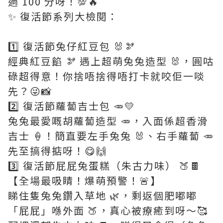
過 100 分呀！💯🔥
✨ 復活節系列大檢閱：
1️⃣ 復活節兔仔紅豆包 🐰🫘
經典紅豆餡 🫘 遇上超萌兔兔造型 🐰，圓咕
碌超得意！你捨唔捨得唔打卡就咬佢一啖
先？😜📸
2️⃣ 復活節蘿蔔吉士包 🥕💛
兔兔最愛嘅胡蘿蔔造型 🥕，入面係超香滑
吉士 🍦！簡直要左手兔兔 🐰、右手蘿蔔 🥕
先至搞得掂呀！😋🙌
3️⃣ 復活節屁屁兔蛋糕（朱古力味） 🍑🍫
【全場最吸睛！爆萌預警！🚨】
睇住隻兔兔鑽入草地 🌿，剩返個肥嘟嘟
「屁屁」喺外面 🍑，真心被療癒到呀～🥰