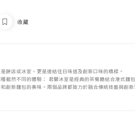
收藏
是餅店或冰室，更是連結往日味道及創新口味的橋樑。

兩種截然不同的體驗： 君蘭冰室是經典的茶餐廳結合港式麵
餅和創新麵包的美味。兩個品牌都致力於融合傳統技藝與創新