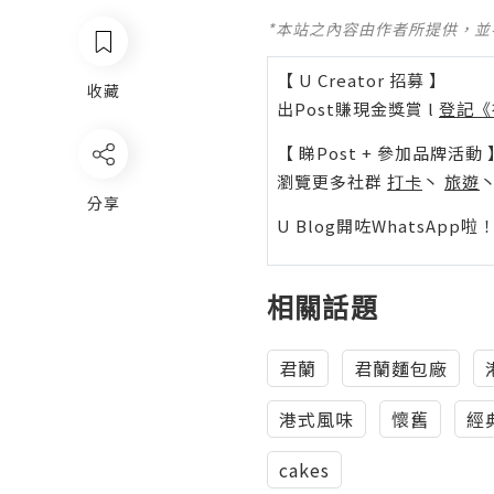
*本站之內容由作者所提供，
【 U Creator 招募 】
收藏
出Post賺現金獎賞 l
登記《
【 睇Post + 參加品牌活動 
瀏覽更多社群
打卡
丶
旅遊
分享
U Blog開咗WhatsAp
相關話題
君蘭
君蘭麵包廠
港式風味
懷舊
經
cakes