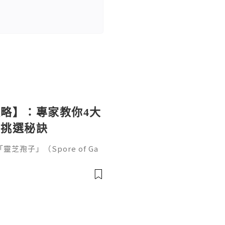
略】：專家教你4大
與挑選秘訣
孢子」（Spore of Ga
黃金」與免疫調節專家的美譽。對
、抵抗疲勞及日常抗衰老的都
。