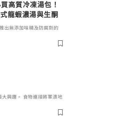
 必買高質冷凍湯包！
法式龍蝦濃湯與生酮
ot 推出無添加味精及防腐劑的
宋湯、法式龍蝦濃湯、生酮膠
整指南與HKTVmall訂購連
最大興趣。 食物連接將軍澳地
進行了一系列的改革，好令人
od Lounge，數月前我已急
意，自此成為了我在將軍澳打
意大利餐廳Ponentino，
色，最喜歡是有獨立洗手間。