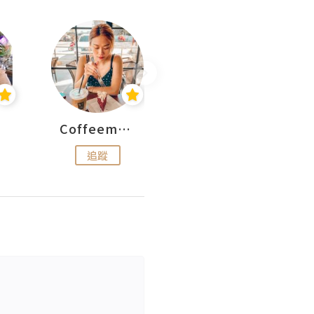
Coffeemeetjojo
艾華斯@鄭大小姐工房
追蹤
追蹤