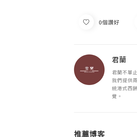
0個讚好
君蘭
君蘭不單止
我們提供
統港式西
覺。
推薦博客