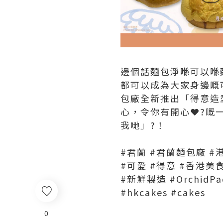
邊個話麵包淨喺可以喺
都可以成為大家身邊嘅可
包廠全新推出「得意造
心，令你有開心❤️‍?
我哋」?！
#君蘭 #君蘭麵包廠 #
#可愛 #得意 #香港美
#新鮮製造 #OrchidPada
#hkcakes #cakes
0