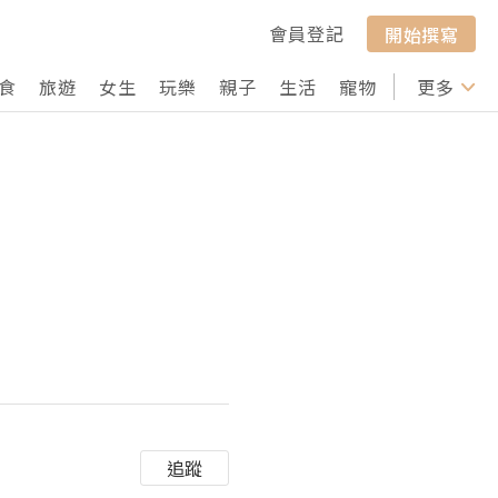
會員登記
開始撰寫
食
旅遊
女生
玩樂
親子
生活
寵物
行山
更多
打卡
追蹤