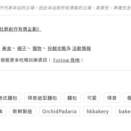
並不代表本站的立場。因此本站對所有博客的立場、真實性、準確性
社群創作有價企劃》
】
丶
美食
丶
親子
丶
寵物
丶
扮靚攻略
及
活動情報
p啦！發掘更多吃喝玩樂資訊！
Follow 我哋
！
港式麵包
得意造型麵包
麵包
可愛
得意
典
新鮮製造
OrchidPadaria
hkbakery
bake