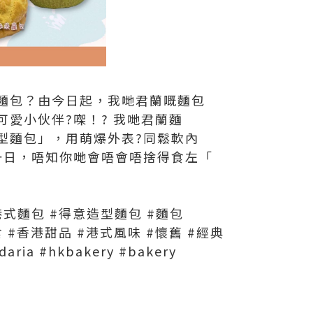
麵包？由今日起，我哋君蘭嘅麵包
愛小伙伴?㗎！? 我哋君蘭麵
型麵包」，用萌爆外表?同鬆軟內
嘅一日，唔知你哋會唔會唔捨得食左「
港式麵包 #得意造型麵包 #麵包
食 #香港甜品 #港式風味 #懷舊 #經典
ria #hkbakery #bakery