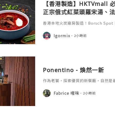
【香港製造】HKTVmall
正宗俄式紅菜頭羅宋湯、
膠原蛋白骨頭湯全攻略
香港本地火炭廠房製造！Borsch Sp
手工冷凍湯包與骨頭高湯。正宗俄式羅
原蛋白牛骨湯，15分鐘加熱即食。即睇完
Igormix
2小時前
結！
Ponentino - 煥然一新
作為老饕，探索優質的新餐廳，自然是
鐵站的酒店，易名九龍東帝苑酒店後，
期待。第一階段大堂華麗變身的Fine Fo
Fabrice 嚐味
2小時前
不及待嚐過其蛋糕及咖啡，質素令人滿
發時間的地方。頂樓的星幕，最近也換成了
環境比以前光猛很多，貴賓房亦滿有特
餐廳保留了自助餐