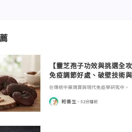
薦
【靈芝孢子功效與挑選全攻
免疫調節好處、破壁技術
在傳統中藥瑰寶與現代免疫學研究中，「靈芝
noderma lucidum）素有「植物
於追求全面提升免疫力、改善睡眠質素
輕養生
52分鐘前
市人而言，是備受推崇的頂級保健聖品