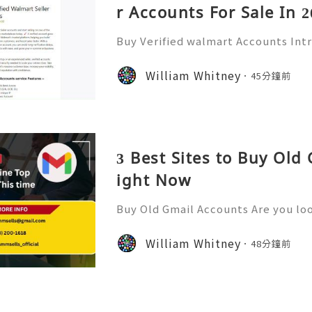
r Accounts For Sale In 2
Buy Verified walmart Accounts Int
ounts In today’s fast-paced digita
has become a staple for millions. 
William Whitney
45分鐘前
of the largest retailers
3 Best Sites to Buy Old
ight Now
Buy Old Gmail Accounts Are you loo
ne presence or streamline your bu
old Gmail accounts might just be t
William Whitney
48分鐘前
ffer high-quality new G