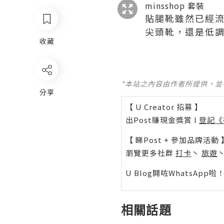
minsshop 套裝
貼腿靴雖然已經
尖頭靴，還是低
收藏
*本站之內容由作者所提供，
分享
【 U Creator 招募 】
出Post賺現金獎賞 l
登記《
【 睇Post + 參加品牌活動 
瀏覽更多社群
打卡
丶
旅遊
U Blog開咗WhatsAp
相關話題