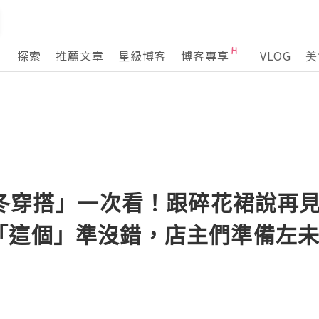
探索
推薦文章
星級博客
博客專享
VLOG
美
秋冬穿搭」一次看！跟碎花裙說再
「這個」準沒錯，店主們準備左