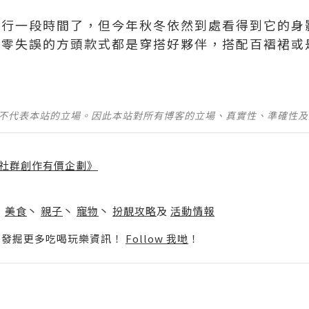
流行一段時間了，但今年秋冬依然到處看得到它的身
調零失誤的方頭款式都是穿搭好夥伴，搭配百褶裙或
並不代表本站的立場。因此本站對所有博客的立場、真實性、準確性
社群創作有價企劃》
】
丶
美食
丶
親子
丶
寵物
丶
扮靚攻略
及
活動情報
p啦！發掘更多吃喝玩樂資訊！
Follow 我哋
！