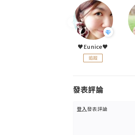
LoveCath 夏沫
♥Eunice♥
追蹤
追蹤
發表評論
登入
發表評論