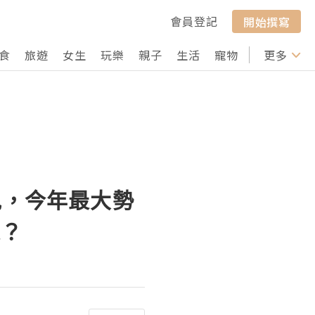
會員登記
開始撰寫
食
旅遊
女生
玩樂
親子
生活
寵物
行山
更多
打卡
見，今年最大勢
未？