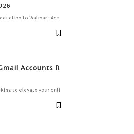
026
roduction to Walmart Acc
l world, online shopping
Walmart stands out as one
 Gmail Accounts R
king to elevate your onli
siness operations? Buying
he solution you need.We o