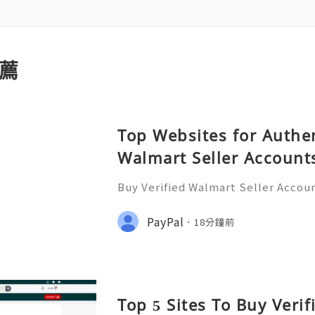
薦
Top Websites for Authen
Walmart Seller Account
Buy Verified Walmart Seller Accoun
d of e-commerce, standing out is m
lmart has emerged as a significant 
PayPal
18分鐘前
ding a platform for
Top 5 Sites To Buy Veri