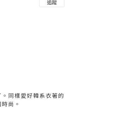
追蹤
了。同樣愛好韓系衣著的
國時尚。