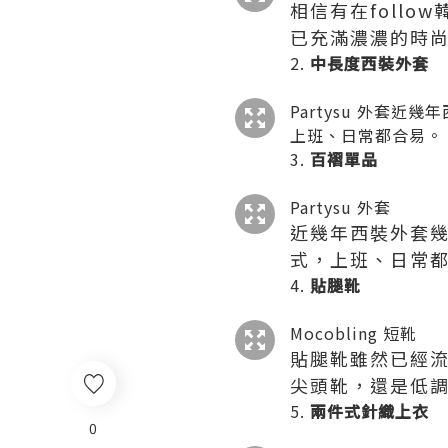
相信有在foll
已充滿濃濃的時
中長度西裝外套
Partysu 外套
上班、日常都合易。
百褶單品
Partysu 外套
近幾年西裝外套
式，上班、日常
貼腿靴
Mocobling 短靴
貼腿靴雖然已經
尖頭靴，還是低
兩件式針織上衣
0