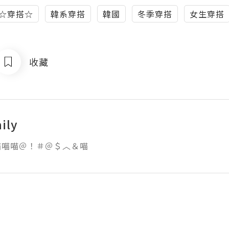
☆穿搭☆
韓系穿搭
韓國
冬季穿搭
女生穿搭
收藏
ily
喵喵喵＠！＃＠＄︿＆喵