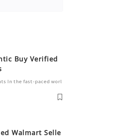
tic Buy Verified
s
ts In the fast-paced worl
ore crucial than ever. Wa
player in this arena, provi
fied Walmart Selle