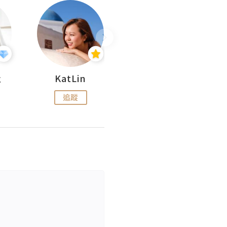
杜
KatLin
Missmiki 米奇小姐
追蹤
追蹤