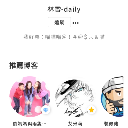
林雪-daily
追蹤
我好惡：喵喵喵＠！＃＠＄︿＆喵
推薦博客
點滴
儍媽媽與兩隻小魔怪之家
艾米莉