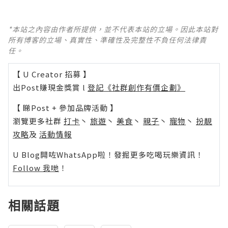
*本站之內容由作者所提供，並不代表本站的立場。因此本站對
所有博客的立場、真實性、準確性及完整性不負任何法律責
任。
【 U Creator 招募 】
出Post賺現金獎賞 l
登記《社群創作有價企劃》
【 睇Post + 參加品牌活動 】
瀏覽更多社群
打卡
丶
旅遊
丶
美食
丶
親子
丶
寵物
丶
扮靚
攻略
及
活動情報
U Blog開咗WhatsApp啦！發掘更多吃喝玩樂資訊！
Follow 我哋
！
相關話題