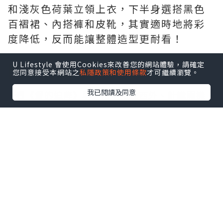
和淺灰色荷葉立領上衣，下半身選搭黑色
百褶裙、內搭褲和皮靴，其實適時地將彩
度降低，反而能讓整體造型更耐看！
U Lifestyle 會使用Cookies來改善您的網站體驗，請確定
開襟針織衫
您同意接受本網站之
私隱政策和使用條款
才可繼續瀏覽。
我已閱讀及同意
在香港溫暖的天氣下，針織開襟衫幾乎是
人手一件的好物，但想把它搭出新意很考
驗個人功力！孫藝珍在黑底白花連身洋裝
內搭米白色的針織高領套頭，外面再套上
微微深一個色階的長版開襟針織衫，就連
腳上的鞋子也很有巧思，呼應整體配色以
純白鞋面卡其色鞋底的餅乾鞋為造型畫龍