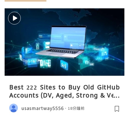
Best 222 Sites to Buy Old GitHub
Accounts (DV, Aged, Strong & Veri
fied)
usasmartway5556
18分鐘前