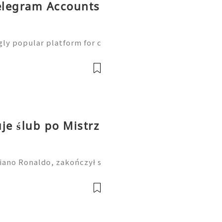
Telegram Accounts
ly popular platform for c
online communities, con
eting. Businesses, creato
je ślub po Mistrz
iano Ronaldo, zakończył s
 Świata, a media huczą od
, który ma się odbyć na p