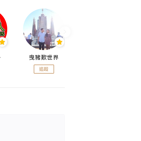
nius
曳豬歎世界
Koalascities (^O^)! @ UTravel
追蹤
追蹤