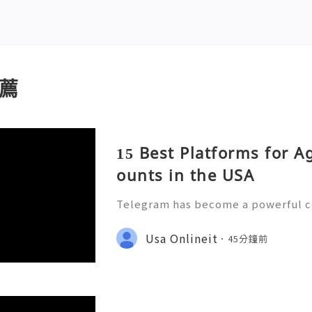
薦
15 Best Platforms for 
ounts in the USA
Telegram has become a powerful
unity-building platform for busine
s, agencies, and online communiti
Usa Onlineit
45分鐘前
States. As more organizations u