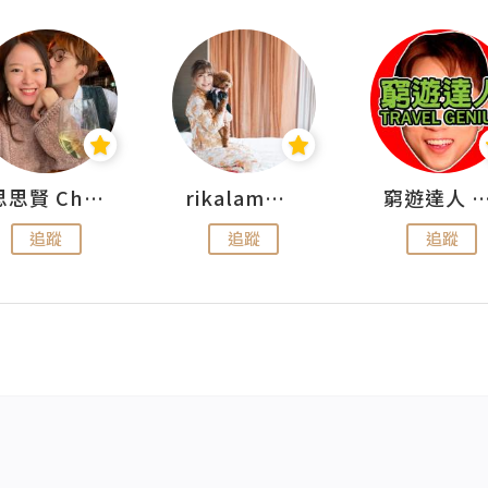
思思賢 ChillMyBabe
rikalammm
窮遊達人 Mr.TravelGe
追蹤
追蹤
追蹤