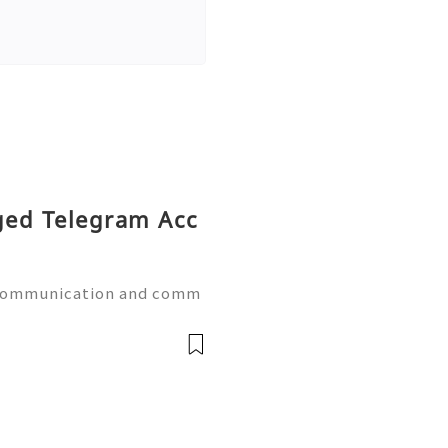
Aged Telegram Acc
 communication and comm
sses, marketers, creator
es throughout the United