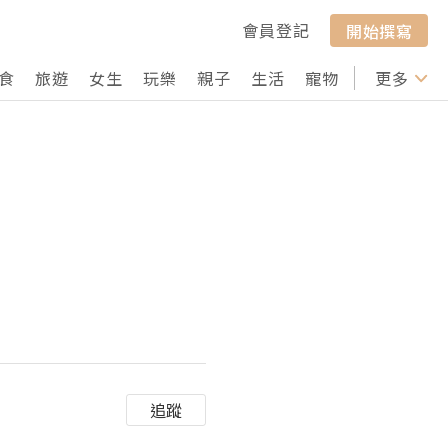
會員登記
開始撰寫
食
旅遊
女生
玩樂
親子
生活
寵物
行山
更多
打卡
追蹤