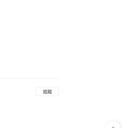
追蹤
我一步步下船, 依依不捨地離