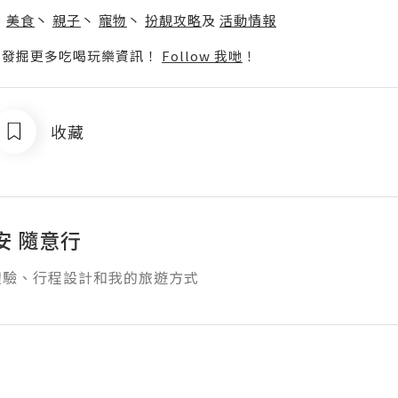
丶
美食
丶
親子
丶
寵物
丶
扮靚攻略
及
活動情報
p啦！發掘更多吃喝玩樂資訊！
Follow 我哋
！
收藏
安 隨意行
體驗、行程設計和我的旅遊方式