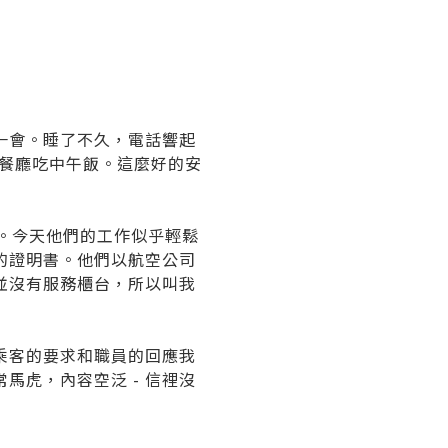
一會。睡了不久，電話響起
店餐廳吃中午飯。這麼好的安
。今天他們的工作似乎輕鬆
的證明書。他們以航空公司
並沒有服務櫃台，所以叫我
乘客的要求和職員的回應我
虎，內容空泛 - 信裡沒