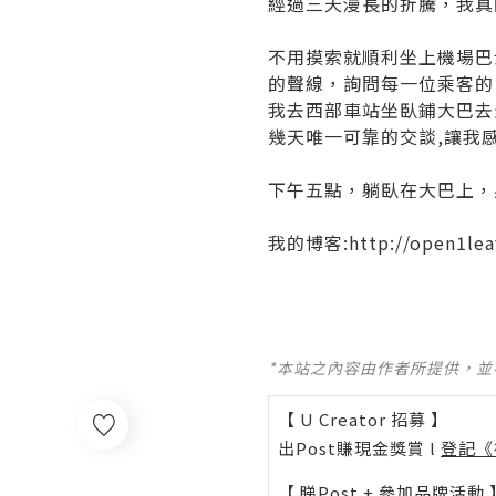
經過三天漫長的折騰，我真
不用摸索就順利坐上機場巴
的聲線，詢問每一位乘客的
我去西部車站坐臥鋪大巴去
幾天唯一可靠的交談,讓我
下午五點，躺臥在大巴上，
我的博客:
http://open1lea
*本站之內容由作者所提供，
【 U Creator 招募 】
出Post賺現金獎賞 l
登記《
0
【 睇Post + 參加品牌活動 