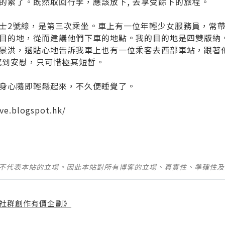
的累了。既然取回行李，應該放下, 去享受餘下的旅程。
士2號線，是第三次乘坐。車上有一位年輕少女服務員，常
目的地，從而建議他們下車的地點。我的目的地是四雙版納
景洪，還貼心地告訴我車上也有一位乘客去西部車站，跟著
感到安慰，只可惜極其短暫。
身心隨即輕鬆起來，不久便睡覺了。
ve.blogspot.hk/
並不代表本站的立場。因此本站對所有博客的立場、真實性、準確性
社群創作有價企劃》
】