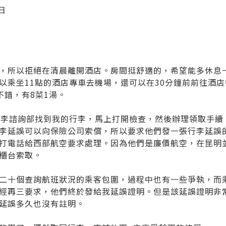
日
，所以拒絕在清晨離開酒店。房間挺舒適的，希望能多休息
以乘坐11點的酒店專車去機場，還可以在30分鐘前前往酒
不錯，有8菜1湯。
行李諮詢部找到我的行李，馬上打開檢查，然後辦理領取手續
李延誤可以向保險公司索償，所以要求他們發一張行李延誤
打電話給西部航空要求處理。因為他們是廉價航空，在昆明
櫃台索取。
二十個查詢航班狀況的乘客包圍，過程中也有一些爭執，而
經再三要求，他們終於發給我延誤證明。但是該延誤證明非常馬
延誤多久也沒有註明。