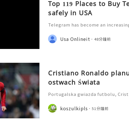
Top 119 Places to Buy 
safely in USA
Telegram has become an increasing
ommunication, customer support, 
tent distribution, and digital mark
Usa Onlineit
48分鐘前
rs, agencies, and marketers
Cristiano Ronaldo planu
ostwach Świata
Portugalska gwiazda futbolu, Crist
wój szósty udział w Mistrzostwach
doniesień o jego wystawnym ślubie
koszulkipls
51分鐘前
oczątku tego miesiąca. W